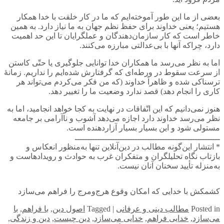
بعضی از ما این طور آموخته‌ایم که ما در کار خلقت با خدا همکار
هستیم؛ یعنی خداوند برای حفظ نظم جهان به ما نیاز دارد. به همین
خاطر است که کار سازمان‌دهندگان و عملگرایان تا این حد اهمیت
دارد، چراکه آنها با بی‌عدالتی مبارزه می‌کنند.
اما به نظر می‌رسد ما همکاران خدا توانایی جلوگیری یا حتّی کاستن
از سرعت سقوط در ورطه‌ای که گرفتارش شده‌ایم را نداریم. زمانۀ
ترسناکی شده و ظاهراً خداوند (که من فکر می‌کردم می‌تواند هر
کاری را انجام دهد) قصد ندارد وضعیت ما را تغییر دهد.
هنوز نمی‌دانیم که این اتّفاقات در نهایت به کجا خواهد انجامید، اما به
نظر می‌رسد خداوند دارد اجازه می‌دهد آشوب و ناآرامی بر جامعه
مستولی شود و این بسیار بسیار آزاردهنده است.
ــــــــــــــــــــــــــــــــــــــــــــــــــــــــــ
* انتشار این‌گونه مطالب در دین‌آنلاین تنها به‌منظور انعکاس و
بازتاب نگاه تحلیلگران و متفکران غرب به حوادث و رویدادهاست و
به‌منزله تأیید سخنان آنان نیست.
کشمکش با خدایی که امکان وقوع هرج‌و‌مرج را فراهم می‌سازد
in
Posted
مطالب دینی و عرفانی
|
Tagged
اصول دین
,
با فراهم
,
با
می‌سازد
,
خدایی فراهم
,
خدایی می‌سازد
,
دین چیست
,
دین و زندگی
,