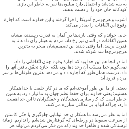
به یقه شده‌اند و احتمال دارد میلیون‌ها نفر به خاطر این بازی
کودکانه جان خود را از دست بدهند.
آشوب و هرج‌و‌مرج آمریکا را فرا گرفته و این خداوند است که اجازۀ
وقوع این اتّفاقات را صادر می‌کند.
جایی خواندم که وقتی نازی‌ها در آلمان به قدرت رسیدند، مشابه
همین اتّفاقات در آلمان نیز رخ داد. مردم به هیتلر رأی دادند تا به
قدرت برسد، اما وقتی دیدند این تصمیم‌شان منجر به بدترین
هرج‌و‌مرج‌ها شد شوکه شدند.
اما در آنجا هم این خدا بود که اجازۀ وقوع چنان اتّفاقاتی را داد.
نمی‌گویم خدا مسبّب آن رخدادها بود، بلکه اجازۀ تحقّق یافتن آنها را
داد، درست همان‌طور که اجازه داد و می‌دهد بدترین طوفان‌ها بر سر
مردم فرود آید.
بعضی از ما این طور آموخته‌ایم که ما در کار خلقت با خدا همکار
هستیم؛ یعنی خداوند برای حفظ نظم جهان به ما نیاز دارد. به همین
خاطر است که کار سازمان‌دهندگان و عملگرایان تا این حد اهمیت
دارد، چراکه آنها با بی‌عدالتی مبارزه می‌کنند.
اما به نظر می‌رسد ما همکاران خدا توانایی جلوگیری یا حتّی کاستن
از سرعت سقوط در ورطه‌ای که گرفتارش شده‌ایم را نداریم. زمانۀ
ترسناکی شده و ظاهراً خداوند (که من فکر می‌کردم می‌تواند هر