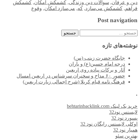
دین و عرفان
,
سوالات دین وزندگی
,
کشمکش امکان
,
کشمکش
فراهم
,
کشمکش می‌سازد
,
که
,
می‌سازد امکان
,
وقوع
Post navigation
جستجو
برای:
نوشته‌های تازه
جایگاه حضرت زینب (س)
درجه امام حسین(ع) و یاران
آثار و برکات پیاده روی اربعین
حضور ۶۰ مداح و سخنران سرشناس در اربعین امسال
فرهنگ نامه قیام کربلا (شرح اجمالی زیارت اربعین)
.
خرید بک لینک behtarinbacklink.com
لایسنس نود32
پسورد نود 32
اوکلی لایسنس رایگان نود 32
همیار نود 32
بهترین سئو