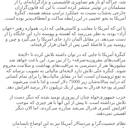
شد، چراکه او باز هم تصاویری فاشیستی و نژادگرایانه‌ای‌ را از
مسلمانان در توئیتر منتشر کرده است. با این که قانون‌گزاران
خارجی به‌شدّت نسبت به عملکرد ترامپ منتقد هستند، کنگرۀ
آمریکا به نحو عجیبی در این رابطه ساکت و انعطاف‌پذیر بوده است.
با این که آمریکا با معایب و کاستی‌هایی که دارد، همواره رهبر «جهان
آزاد» بوده، به نظر می‌رسد که آهسته و پیوسته دارد این جایگاه را از
دست می‌دهد. در مقابل آلمان دارد جای آمریکا را می‌گیرد و چین و
روسیه نیز با فاصلۀ کمی پس از آلمان قرار گرفته‌اند.
کنگرۀ آمریکا تا جایی که در توان داشته تلاش کرده تا «لایحۀ
مراقبت‌های مقرون‌به‌صرفه» را از بین ببرد. این باعث خواهد شد
میلیون‌ها نفر از دسترسی به مراقبت‌های بهداشت و سلامت محروم
شوند. کنگره حتّی تلاش دارد لایحه‌ای مالیاتی به تصویب برساند که
به نفع ثروتمندان است، اما در مقابل مالیات‌ها را برای تمام کسانی
که درآمد سالانه‌شان زیر 75000 دلار است و لذا باعث می‌شوند
کسری بودجۀ فدرال به بیش از یک تریلیون دلار برسد افزایش دهد.
حزب جمهوری‌خواه چنان از پیروزی نومید شده‌ که دیگر دست از
تلاش برداشته است. تا پیش از این آنها با هر چیزی که موجب
افزایش کسری فدرال می‌شد مبارزه می‌کردند، اما الان دیگر
اهمیتی نمی‌دهند.
نظام جنسیت‌گرا و مردسالار آمریکا نیز به این اوضاع نابسامان