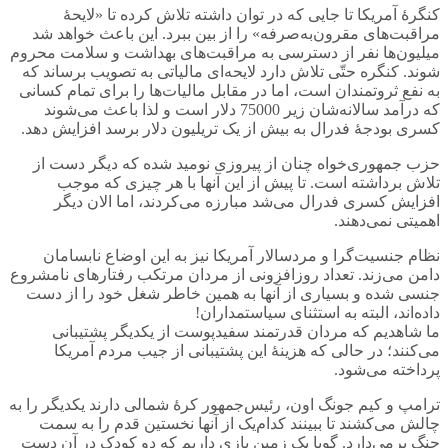
کنگرۀ آمریکا تا جایی که در توان داشته تلاش کرده تا «لایحۀ
مراقبت‌های مقرون‌به‌صرفه» را از بین ببرد. این باعث خواهد شد
میلیون‌ها نفر از دسترسی به مراقبت‌های بهداشت و سلامت محروم
شوند. کنگره حتّی تلاش دارد لایحه‌ای مالیاتی به تصویب برساند که
به نفع ثروتمندان است، اما در مقابل مالیات‌ها را برای تمام کسانی
که درآمد سالانه‌شان زیر 75000 دلار است و لذا باعث می‌شوند
کسری بودجۀ فدرال به بیش از یک تریلیون دلار برسد افزایش دهد.
حزب جمهوری‌خواه چنان از پیروزی نومید شده‌ که دیگر دست از
تلاش برداشته است. تا پیش از این آنها با هر چیزی که موجب
افزایش کسری فدرال می‌شد مبارزه می‌کردند، اما الان دیگر
اهمیتی نمی‌دهند.
نظام جنسیت‌گرا و مردسالار آمریکا نیز به این اوضاع نابسامان
دامن می‌زند. تعداد روزافزونی از مردان مرتکب رفتارهای نامشروع
جنسی شده و بسیاری از آنها به همین خاطر شغل خود را از دست
داده‌اند، البته به استثنای سیاستمداران!
ما شاهدیم که مردان قدرتمند سفیدپوست از یکدیگر پشتیبانی
می‌کنند؛ در حالی که هزینۀ این پشتیبانی از جیب مردم آمریکا
پرداخته می‌شود.
ترامپ و کیم جونگ اون، رئیس‌جمهور کرۀ شمالی دارند یکدیگر را به
چالش می‌کشند تا ببینند کدام‌یک از آنها نخستین قدم را به سمت
جنگ برمی‌دارد. گویا یک زمین بازی داریم که دو کودک در آن دست