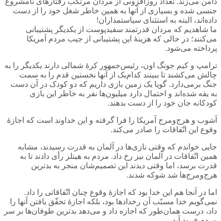
دامن می‌زند. تعداد روزافزونی از مردان مرتکب رفتارهای نامشروع
جنسی شده و بسیاری از آنها به همین خاطر شغل خود را از دست
داده‌اند، البته به استثنای سیاستمداران!
ما شاهدیم که مردان قدرتمند سفیدپوست از یکدیگر پشتیبانی
می‌کنند؛ در حالی که هزینۀ این پشتیبانی از جیب مردم آمریکا
پرداخته می‌شود.
ترامپ و کیم جونگ اون، رئیس‌جمهور کرۀ شمالی دارند یکدیگر را به
چالش می‌کشند تا ببینند کدام‌یک از آنها نخستین قدم را به سمت
جنگ برمی‌دارد. گویا یک زمین بازی داریم که دو کودک در آن دست
به یقه شده‌اند و احتمال دارد میلیون‌ها نفر به خاطر این بازی
کودکانه جان خود را از دست بدهند.
آشوب و هرج‌و‌مرج آمریکا را فرا گرفته و این خداوند است که اجازۀ
وقوع این اتّفاقات را صادر می‌کند.
جایی خواندم که وقتی نازی‌ها در آلمان به قدرت رسیدند، مشابه
همین اتّفاقات در آلمان نیز رخ داد. مردم به هیتلر رأی دادند تا به
قدرت برسد، اما وقتی دیدند این تصمیم‌شان منجر به بدترین
هرج‌و‌مرج‌ها شد شوکه شدند.
اما در آنجا هم این خدا بود که اجازۀ وقوع چنان اتّفاقاتی را داد.
نمی‌گویم خدا مسبّب آن رخدادها بود، بلکه اجازۀ تحقّق یافتن آنها را
داد، درست همان‌طور که اجازه داد و می‌دهد بدترین طوفان‌ها بر سر
مردم فرود آید.