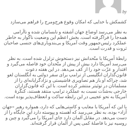
by
کشمکش با خدایی که امکان وقوع هرج‌و‌مرج را فراهم می‌سازد
به نظر می‌رسد اوضاع جهان آشفته و نابسامان شده‌ و ناآرامی
همه‌جا را فراگرفته است. بخش اعظم این وضعیت ناگوار به خاطر
عملکرد رئیس‌جمهور وقت آمریکا و بی‌بندوباری‌های جنسی صاحبان
ثروت و قدرت است.
رابطۀ آمریکا با متّحدانش نیز دستخوش تزلزل شده است. به نظر
می‌رسد آمریکا دارد بیش از پیش از متّحدان خود فاصله می‌گیرد و
اقتدار و عزّت خود را از کف می‌دهد. در این هفته دعوت
قانون‌گذاران انگلیسی از ترامپ برای سفر دولتی به انگلستان لغو
شد، چراکه او باز هم تصاویری فاشیستی و نژادگرایانه‌ای‌ را از
مسلمانان در توئیتر منتشر کرده است. با این که قانون‌گزاران
خارجی به‌شدّت نسبت به عملکرد ترامپ منتقد هستند، کنگرۀ
آمریکا به نحو عجیبی در این رابطه ساکت و انعطاف‌پذیر بوده است.
با این که آمریکا با معایب و کاستی‌هایی که دارد، همواره رهبر «جهان
آزاد» بوده، به نظر می‌رسد که آهسته و پیوسته دارد این جایگاه را از
دست می‌دهد. در مقابل آلمان دارد جای آمریکا را می‌گیرد و چین و
روسیه نیز با فاصلۀ کمی پس از آلمان قرار گرفته‌اند.