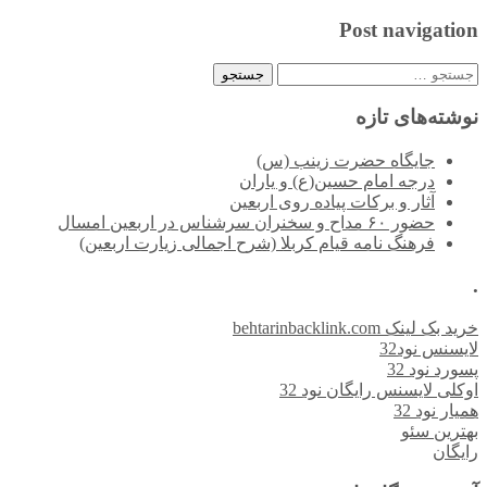
Post navigation
جستجو
برای:
نوشته‌های تازه
جایگاه حضرت زینب (س)
درجه امام حسین(ع) و یاران
آثار و برکات پیاده روی اربعین
حضور ۶۰ مداح و سخنران سرشناس در اربعین امسال
فرهنگ نامه قیام کربلا (شرح اجمالی زیارت اربعین)
.
خرید بک لینک behtarinbacklink.com
لایسنس نود32
پسورد نود 32
اوکلی لایسنس رایگان نود 32
همیار نود 32
بهترین سئو
رایگان