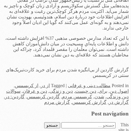
اتّفاقاتی مثل برکسیت یا رئیس‌جمهور شدنِ ترامپ در مقابل
پدیده‌هایی مثل گسترش سکولاریسم و آزادی زنان کوچک و ناچیز به
شمار می‌آید. اکثریت مردم هرگز کوچک‌ترین رغبت و علاقه‌ای به
افزایش اطلاعات خود دربارۀ دین اسلام، هندوئیسم، یهودیت نشان
نمی‌دهند و به گونه‌ای عمل می‌کنند که گویا این ادیان اصلاً وجود
خارجی ندارند.
با این که تعداد مدارس خصوصی مذهبی 37% افزایش داشته است،
دانش و اطلاعات پایه‌ایِ مسیحیت در میان دانش‌آموزان کاهش
داشته است. نمی‌توان معلّمان را مقصر قلمداد کرد، چراکه این
مخاطبان هستند که علاقه‌ای به دین نشان نمی‌دهند.
گزارش گاردین از بی‌انگیزه شدن مردم برای خرید کارت‌تبریک‌های
سنتی در کریسمس
in
Posted
مطالب دینی و عرفانی
|
Tagged
از در
,
از کریسمس
,
اصول دین
,
برای
,
دین چیست
,
دین و زندگی
,
دین و عرفان
,
سوالات
دین وزندگی
,
شدن
,
کریسمس مردم
,
گاردین کریسمس
,
گاردین: در
,
گزارش در
,
گزارش کریسمس
,
گزارش مردم
Post navigation
This
جستجو
site is
برای: