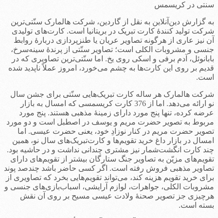
سنتی در کریسمس
به گزارش دین‌آنلاین به نقل از گاردین، شرکت هالمارک سنّتی‌ترین
شرکت تولید کنندۀ کارت تبریک در بریتانیا است. کارت‌های تولیدی
آن نیز عاری از هرگونه تصاویر عریان یا طنزپردازی دربارۀ روابط
جنسی و مشروبات الکلی است؛ تصاویر سنّتی از پرندۀ سینه‌سرخ،
بابانوئل، آدم برفی و اسکی روی یخ. اما سنّتی‌ترین تصاویری که در
قدیم بر روی این کارت‌ها به چشم می‌خورد، امروز عملاً ناپدید شده
است.
شرکت هالمارک هر ساله کارت تبریک‌هایی سنّتی برای جشن سال
نو ارائه می‌دهد. اما از 376 کارت کریسمسی که امسال به بازار
عرضه کرده، تنها پنج مورد دارای زمینۀ مذهبی هستند. پنج مورد
مربوط به تصویر حضرت مریم و یوسف در اصطبل است و دو مورد
تصویر حضرت مریم در کنار نوزادِ خود، یعنی حضرت عیسی. اما
امسال در بازار داغ خرید تقویم‌ها و کارت‌تبریک‌های سال نو، همین
چند کارت انگشت‌شمار نیز مشتری چندانی نداشت و در حاشیه بود.
تقویم‌های مزیّن به تصاویر جنگ ستارگان بیشتر از تقویم‌های دارای
تصاویر مذهبی فروش رفته است. اگر کسی حاضر باشد چندصد پوند
برای خرید تقویم هزینه کند، می‌تواند تقویم‌هایی بخرد که تصاویری از
مشروبات الکلی، جواهرات، لوازم آرایشی، اسباب‌بازی‌های جنسی و
هرچیزی جز تصویر صحنۀ ولادت عیسی مسیح بر روی آن نقش
بسته است.