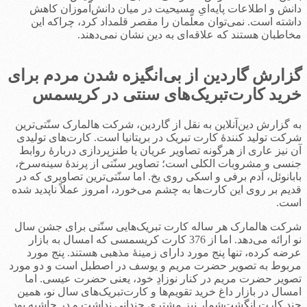
دانش و اطلاعات پایه‌ایِ مسیحیت در میان دانش‌آموزان کاهش
داشته است. نمی‌توان معلّمان را مقصر قلمداد کرد، چراکه این
مخاطبان هستند که علاقه‌ای به دین نشان نمی‌دهند.
گزارش گاردین از بی‌انگیزه شدن مردم برای
خرید کارت‌تبریک‌های سنتی در کریسمس
به گزارش دین‌آنلاین به نقل از گاردین، شرکت هالمارک سنّتی‌ترین
شرکت تولید کنندۀ کارت تبریک در بریتانیا است. کارت‌های تولیدی
آن نیز عاری از هرگونه تصاویر عریان یا طنزپردازی دربارۀ روابط
جنسی و مشروبات الکلی است؛ تصاویر سنّتی از پرندۀ سینه‌سرخ،
بابانوئل، آدم برفی و اسکی روی یخ. اما سنّتی‌ترین تصاویری که در
قدیم بر روی این کارت‌ها به چشم می‌خورد، امروز عملاً ناپدید شده
است.
شرکت هالمارک هر ساله کارت تبریک‌هایی سنّتی برای جشن سال
نو ارائه می‌دهد. اما از 376 کارت کریسمسی که امسال به بازار
عرضه کرده، تنها پنج مورد دارای زمینۀ مذهبی هستند. پنج مورد
مربوط به تصویر حضرت مریم و یوسف در اصطبل است و دو مورد
تصویر حضرت مریم در کنار نوزادِ خود، یعنی حضرت عیسی. اما
امسال در بازار داغ خرید تقویم‌ها و کارت‌تبریک‌های سال نو، همین
چند کارت انگشت‌شمار نیز مشتری چندانی نداشت و در حاشیه بود.