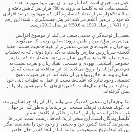
افول دین چیزی است که آمار نیز بر آن مهر تأیید می‌زند. تعداد
انگلیسی‌هایی که به کلیسا می‌روند به 780 هزار نفر کاهش یافته و
سالانه 20هزار نفر از تعداد کلیساروندگان کم می‌شود. درصد افرادی
که خود را بی‌دین اعلام می‌کنند افزایش چشمگیری داشته؛ این رقم
از 31.4% در سال 1983 به 50.6% در سال 2013 رسید.
بعضی از توجیه‌گرانِ مذهبی سعی می‌کنند از موضوع افزایش
بی‌دینی در میان مردم طفره بروند؛ به این ترتیب که می‌گویند
مهاجران و اقلّیت‌های قومی مذهبی‌تر از بقیۀ جمعیت هستند. هفتۀ
گذشته سربازرس مدارس وابسته به یک ادارۀ دولتی که به تعصّباتِ
موجود علیه اقلّیت‌ها توجّهی نشان نمی‌دهد، هشدار داد که مدارس
خصوصی اسلامی، یهودی و مسیحی انقیاد زنان و نفرت نسبت به
هم‌جنس‌گرایان را ترویج می‌کنند. لذا این مدافعه‌ای نیست که یک
انسان پایبند به اخلاق بتواند بر آن تکیه کند. در هر صورت، هیچ
تضمینی وجود ندارد که اقلّیت‌ها دست از عمل به تعهّدات دینی خود
برندارند. در واقع سال‌هاست که یهودی‌های انگلیس همین راه را در
پیش گرفته‌اند.
لذا توجیه‌گران مذهبی که دیگر نمی‌توانند را از آن راه حرفشان بزنند،
می‌گویند همچنان فرهنگ مسیحی بر بریتانیا و به‌طورکلّی بر جهان
غرب حاکم است، ولو این که آمار حاکی از کاهش شمار
کلیساروندگان است. این سخن از یک لحاظ درست است. غربی‌ها
نمی‌توانند گذشتۀ کشور خود و بخشی از وجود خود را بشناسند، مگر
این که ابتدا تاریخ مسیحیت را بدانند. اما از آنجا که در حال حاضر