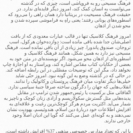
فرهنگ مسیحی رو به فروپاشی است، چیزی که در گذشته
می‌توانست به انسان کمک کند، امروز دیگر فایده‌ای ندارد. در
حقیقت فرهنگ مسیحیت در بریتانیا دارد همان راهی را می‌رود که
اسطوره‌های یونانی رفتند؛ یعنی راهِ به فراموشی سپرده شدن و
محو شدن از اذهان.
امروز فرهنگ کلاسیک تنها در قالب عبارات معدودی که از بافت
اصلی‌شان جدا شده باقی مانده است: دوازده‌خوان هرکول، اسب
تروجان، صندوق پاندورا. چیز زیادی از آن باقی نمانده است. فرهنگ
مسیحی نیز دارد به همین شکل، همانند فرهنگ کلاسیک و
اسطوره‌ای از اذهان محو می‌شود. اگر نویسنده‌ای در متن خود به
بعضی از حکایاتِ کتاب مقدّس اشاره کند، ویراستار به او اجازۀ چاپ
نخواهد داد، مگر این که توضیحات مفصّلی در این رابطه اضافه کند.
در حالی که در گذشته وضع به این گونه نبود. امروز حتّی شاید
خیلی‌ها دیگر تفاوت میان فرهنگ پروتستان و کاتولیک را ندانند.
انقلاب‌هایی که جهان را دگرگون ساخته صرفاً جنبۀ سیاسی ندارد.
اتّفاقاتی مثل برکسیت یا رئیس‌جمهور شدنِ ترامپ در مقابل
پدیده‌هایی مثل گسترش سکولاریسم و آزادی زنان کوچک و ناچیز به
شمار می‌آید. اکثریت مردم هرگز کوچک‌ترین رغبت و علاقه‌ای به
افزایش اطلاعات خود دربارۀ دین اسلام، هندوئیسم، یهودیت نشان
نمی‌دهند و به گونه‌ای عمل می‌کنند که گویا این ادیان اصلاً وجود
خارجی ندارند.
با این که تعداد مدارس خصوصی مذهبی 37% افزایش داشته است،