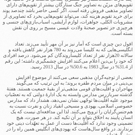
تقویم‌های مزیّن به تصاویر جنگ ستارگان بیشتر از تقویم‌های دارای
تصاویر مذهبی فروش رفته است. اگر کسی حاضر باشد چندصد پوند
برای خرید تقویم هزینه کند، می‌تواند تقویم‌هایی بخرد که تصاویری از
مشروبات الکلی، جواهرات، لوازم آرایشی، اسباب‌بازی‌های جنسی و
هرچیزی جز تصویر صحنۀ ولادت عیسی مسیح بر روی آن نقش
بسته است.
افول دین چیزی است که آمار نیز بر آن مهر تأیید می‌زند. تعداد
انگلیسی‌هایی که به کلیسا می‌روند به 780 هزار نفر کاهش یافته و
سالانه 20هزار نفر از تعداد کلیساروندگان کم می‌شود. درصد افرادی
که خود را بی‌دین اعلام می‌کنند افزایش چشمگیری داشته؛ این رقم
از 31.4% در سال 1983 به 50.6% در سال 2013 رسید.
بعضی از توجیه‌گرانِ مذهبی سعی می‌کنند از موضوع افزایش
بی‌دینی در میان مردم طفره بروند؛ به این ترتیب که می‌گویند
مهاجران و اقلّیت‌های قومی مذهبی‌تر از بقیۀ جمعیت هستند. هفتۀ
گذشته سربازرس مدارس وابسته به یک ادارۀ دولتی که به تعصّباتِ
موجود علیه اقلّیت‌ها توجّهی نشان نمی‌دهد، هشدار داد که مدارس
خصوصی اسلامی، یهودی و مسیحی انقیاد زنان و نفرت نسبت به
هم‌جنس‌گرایان را ترویج می‌کنند. لذا این مدافعه‌ای نیست که یک
انسان پایبند به اخلاق بتواند بر آن تکیه کند. در هر صورت، هیچ
تضمینی وجود ندارد که اقلّیت‌ها دست از عمل به تعهّدات دینی خود
برندارند. در واقع سال‌هاست که یهودی‌های انگلیس همین راه را در
پیش گرفته‌اند.