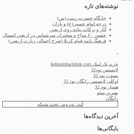
نوشته‌های تازه
جایگاه حضرت زینب (س)
درجه امام حسین(ع) و یاران
آثار و برکات پیاده روی اربعین
حضور ۶۰ مداح و سخنران سرشناس در اربعین امسال
فرهنگ نامه قیام کربلا (شرح اجمالی زیارت اربعین)
.
خرید بک لینک behtarinbacklink.com
لایسنس نود32
پسورد نود 32
اوکلی لایسنس رایگان نود 32
همیار نود 32
بهترین سئو
رایگان
آنتی ویروس تحت شبکه
آخرین دیدگاه‌ها
بایگانی‌ها