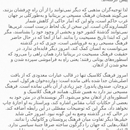
لذا توجیه‌گران مذهبی که دیگر نمی‌توانند را از آن راه حرفشان بزنند،
می‌گویند همچنان فرهنگ مسیحی بر بریتانیا و به‌طورکلّی بر جهان
غرب حاکم است، ولو این که آمار حاکی از کاهش شمار
کلیساروندگان است. این سخن از یک لحاظ درست است. غربی‌ها
نمی‌توانند گذشتۀ کشور خود و بخشی از وجود خود را بشناسند، مگر
این که ابتدا تاریخ مسیحیت را بدانند. اما از آنجا که در حال حاضر
فرهنگ مسیحی رو به فروپاشی است، چیزی که در گذشته
می‌توانست به انسان کمک کند، امروز دیگر فایده‌ای ندارد. در
حقیقت فرهنگ مسیحیت در بریتانیا دارد همان راهی را می‌رود که
اسطوره‌های یونانی رفتند؛ یعنی راهِ به فراموشی سپرده شدن و
محو شدن از اذهان.
امروز فرهنگ کلاسیک تنها در قالب عبارات معدودی که از بافت
اصلی‌شان جدا شده باقی مانده است: دوازده‌خوان هرکول، اسب
تروجان، صندوق پاندورا. چیز زیادی از آن باقی نمانده است. فرهنگ
مسیحی نیز دارد به همین شکل، همانند فرهنگ کلاسیک و
اسطوره‌ای از اذهان محو می‌شود. اگر نویسنده‌ای در متن خود به
بعضی از حکایاتِ کتاب مقدّس اشاره کند، ویراستار به او اجازۀ چاپ
نخواهد داد، مگر این که توضیحات مفصّلی در این رابطه اضافه کند.
در حالی که در گذشته وضع به این گونه نبود. امروز حتّی شاید
خیلی‌ها دیگر تفاوت میان فرهنگ پروتستان و کاتولیک را ندانند.
انقلاب‌هایی که جهان را دگرگون ساخته صرفاً جنبۀ سیاسی ندارد.