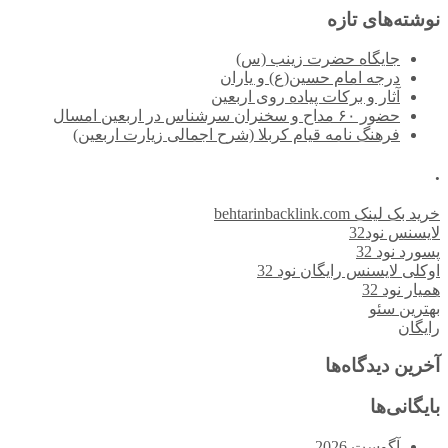
نوشته‌های تازه
جایگاه حضرت زینب (س)
درجه امام حسین(ع) و یاران
آثار و برکات پیاده روی اربعین
حضور ۶۰ مداح و سخنران سرشناس در اربعین امسال
فرهنگ نامه قیام کربلا (شرح اجمالی زیارت اربعین)
.
خرید بک لینک behtarinbacklink.com
لایسنس نود32
پسورد نود 32
اوکلی لایسنس رایگان نود 32
همیار نود 32
بهترین سئو
رایگان
آخرین دیدگاه‌ها
بایگانی‌ها
آگوست 2026