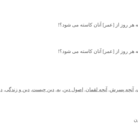
ه هر روز از [عمر] آنان كاسته مى شود؟!
ه هر روز از [عمر] آنان كاسته مى شود؟!
,
آنچه پسرش
,
آنچه لقمان
,
اصول دین
,
به
,
دین چیست
,
دین و زندگی
,
دی
ن