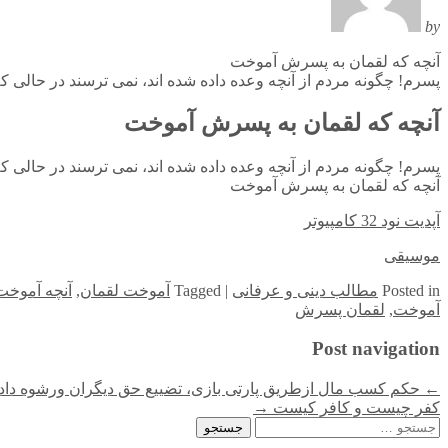
by
آنچه که لقمان به پسرش آموخت
پسرم! چگونه مردم از آنچه وعده داده شده اند، نمى ترسند در حالى ك
آنچه که لقمان به پسرش آموخت
پسرم! چگونه مردم از آنچه وعده داده شده اند، نمى ترسند در حالى ك
آنچه که لقمان به پسرش آموخت
آپدیت نود 32 کامپیوتر
موسیقی
in
Posted
مطالب دینی و عرفانی
|
Tagged
آموخت لقمان
,
آنچه آموخت
آموخت
,
لقمان پسرش
Post navigation
←
حکم کسب مال ازطریق پارتی بازی، تضییع حق دیگران ورشوه داد
کفر چیست و کافر کیست
→
جستجو
برای: