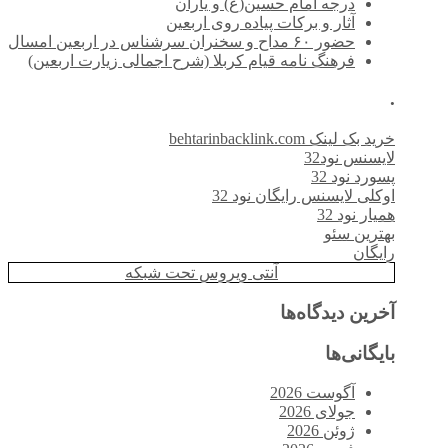
درجه امام حسین(ع) و یاران
آثار و برکات پیاده روی اربعین
حضور ۶۰ مداح و سخنران سرشناس در اربعین امسال
فرهنگ نامه قیام کربلا (شرح اجمالی زیارت اربعین)
.
خرید بک لینک behtarinbacklink.com
لایسنس نود32
پسورد نود 32
اوکلی لایسنس رایگان نود 32
همیار نود 32
بهترین سئو
رایگان
آنتی ویروس تحت شبکه
آخرین دیدگاه‌ها
بایگانی‌ها
آگوست 2026
جولای 2026
ژوئن 2026