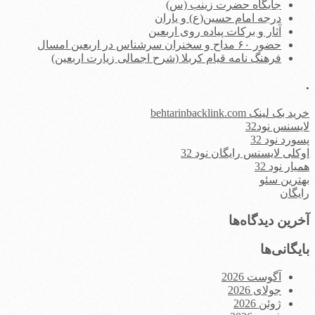
جایگاه حضرت زینب (س)
درجه امام حسین(ع) و یاران
آثار و برکات پیاده روی اربعین
حضور ۶۰ مداح و سخنران سرشناس در اربعین امسال
فرهنگ نامه قیام کربلا (شرح اجمالی زیارت اربعین)
.
خرید بک لینک behtarinbacklink.com
لایسنس نود32
پسورد نود 32
اوکلی لایسنس رایگان نود 32
همیار نود 32
بهترین سئو
رایگان
آخرین دیدگاه‌ها
بایگانی‌ها
آگوست 2026
جولای 2026
ژوئن 2026