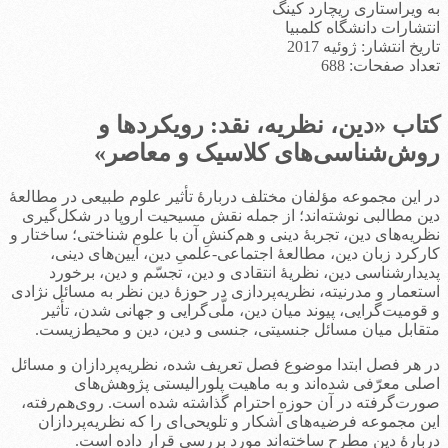
به ویراستاری ریچارد کینگ
انتشارات دانشگاه کلمبیا
تاریخ انتشار: ژوئیه 2017
تعداد صفحات: 688
کتاب «دین، نظریه، نقد: رویکردها و
روش‌شناسی‌های کلاسیک و معاصر»
در این مجموعه مؤلفان مختلف دربارۀ تأثیر علوم طبیعی در مطالعۀ
دین مطالبی نوشته‌اند؛ از جمله نقش مسیحیت اروپا در شکل‌گیری
نظریه‌های دین، تجربۀ دینی و هم‌کنشِ آن با علوم شناختی؛ ساختار و
کارکرد زبان دین، مطالعۀ اجتماعی-علمیِ دین، آیین‌های دینی،
پدیدارشناسی دین، نظریۀ انتقادی و دین، تجسّم و دین، برخورد
استعمار و مدرنیته، نظریه‌پردازی در حوزۀ دین نظر به مسائل نژادی
و قومیت‌گرایی، پیوند میان دین، ملّی‌گرایی و جهانی شدن، تأثیر
متقابل میان مسائل جنسیتی، جنسی و دین، دین و محیط‌زیست.
در هر فصل ابتدا موضوع فصل تعریف شده، نظریه‌پردازان و مسائل
اصلی معرّفی شده‌اند و به ماهیت پلورالیستی پژوهش‌های
صورت‌گرفته در آن حوزه احترام گذاشته شده است. روی‌هم‌رفته،
این مجموعه فرضیه‌های آشکار و تلویحی‌ای را که نظریه‌پردازان
دربارۀ دین مطرح ساخته‌اند مورد بررسی قرار داده است.