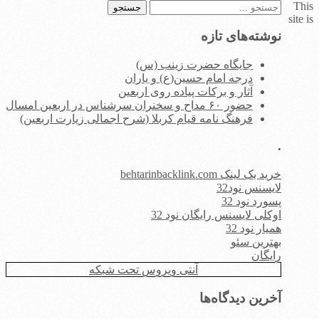
This
جستجو
site is
برای:
نوشته‌های تازه
جایگاه حضرت زینب (س)
درجه امام حسین(ع) و یاران
آثار و برکات پیاده روی اربعین
حضور ۶۰ مداح و سخنران سرشناس در اربعین امسال
فرهنگ نامه قیام کربلا (شرح اجمالی زیارت اربعین)
.
خرید بک لینک behtarinbacklink.com
لایسنس نود32
پسورد نود 32
اوکلی لایسنس رایگان نود 32
همیار نود 32
بهترین سئو
رایگان
آنتی ویروس تحت شبکه
آخرین دیدگاه‌ها