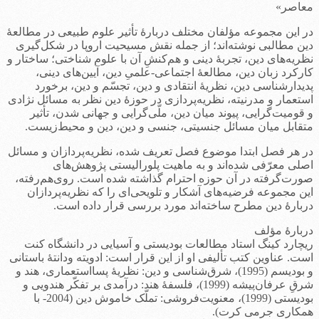
معاصر»
در این مجموعه مؤلفان مختلف دربارۀ تأثیر علوم طبیعی در مطالعۀ
دین مطالبی نوشته‌اند؛ از جمله نقش مسیحیت اروپا در شکل‌گیری
نظریه‌های دین، تجربۀ دینی و هم‌کنشِ آن با علوم شناختی؛ ساختار و
کارکرد زبان دین، مطالعۀ اجتماعی-علمیِ دین، آیین‌های دینی،
پدیدارشناسی دین، نظریۀ انتقادی و دین، تجسّم و دین، برخورد
استعمار و مدرنیته، نظریه‌پردازی در حوزۀ دین نظر به مسائل نژادی
و قومیت‌گرایی، پیوند میان دین، ملّی‌گرایی و جهانی شدن، تأثیر
متقابل میان مسائل جنسیتی، جنسی و دین، دین و محیط‌زیست.
در هر فصل ابتدا موضوع فصل تعریف شده، نظریه‌پردازان و مسائل
اصلی معرّفی شده‌اند و به ماهیت پلورالیستی پژوهش‌های
صورت‌گرفته در آن حوزه احترام گذاشته شده است. روی‌هم‌رفته،
این مجموعه فرضیه‌های آشکار و تلویحی‌ای را که نظریه‌پردازان
دربارۀ دین مطرح ساخته‌اند مورد بررسی قرار داده است.
دربارۀ مؤلف
ریچارد کینگ استاد مطالعات بودیستی و آسیایی در دانشگاه کنت
است. عناوین کتب تألیفی او از این قرار است: ادویته ودانتۀ باستانی
و بودیسم (1995)، شرق‌شناسی و دین: نظریۀ پسااستعماری، هند و
شرقِ عرفان‌پیشه (1999)، فلسفۀ هند: درآمدی بر تفکّر هندویی و
بودیستی (1999)، معنویت‌فروشی: تملّک خاموش دین (2004- با
همکاری جرمی کرت).