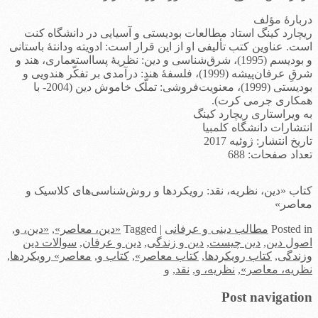
دربارۀ مؤلف
ریچارد کینگ استاد مطالعات بودیستی و آسیایی در دانشگاه کنت
است. عناوین کتب تألیفی او از این قرار است: ادویته ودانتۀ باستانی
و بودیسم (1995)، شرق‌شناسی و دین: نظریۀ پسااستعماری، هند و
شرقِ عرفان‌پیشه (1999)، فلسفۀ هند: درآمدی بر تفکّر هندویی و
بودیستی (1999)، معنویت‌فروشی: تملّک خاموش دین (2004- با
همکاری جرمی کرت).
به ویراستاری ریچارد کینگ
انتشارات دانشگاه کلمبیا
تاریخ انتشار: ژوئیه 2017
تعداد صفحات: 688
کتاب «دین، نظریه، نقد: رویکردها و روش‌شناسی‌های کلاسیک و
معاصر»
in
Posted
مطالب دینی و عرفانی
|
Tagged
«دین، معاصر»
,
«دین، و
,
اصول دین
,
دین چیست
,
دین و زندگی
,
دین و عرفان
,
سوالات دین
وزندگی
,
کتاب رویکردها
,
کتاب معاصر»
,
کتاب و
,
معاصر» رویکردها
,
نظریه، معاصر»
,
نظریه، و
,
نقد
,
و
Post navigation