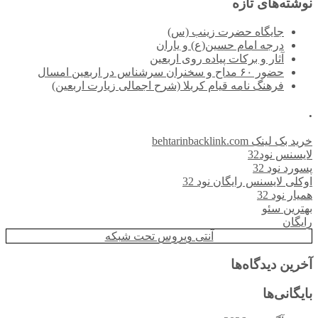
نوشته‌های تازه
جایگاه حضرت زینب (س)
درجه امام حسین(ع) و یاران
آثار و برکات پیاده روی اربعین
حضور ۶۰ مداح و سخنران سرشناس در اربعین امسال
فرهنگ نامه قیام کربلا (شرح اجمالی زیارت اربعین)
.
خرید بک لینک behtarinbacklink.com
لایسنس نود32
پسورد نود 32
اوکلی لایسنس رایگان نود 32
همیار نود 32
بهترین سئو
رایگان
آنتی ویروس تحت شبکه
آخرین دیدگاه‌ها
بایگانی‌ها