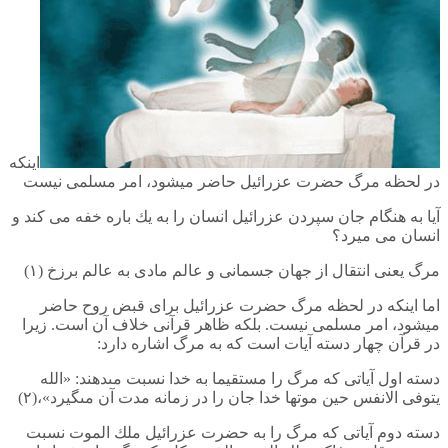
اينكه
در لحظه مرگ حضرت عزرائيل حاضر می‏شود، امر مسلمى نيست
آيا به هنگام جان سپردن عزرائيل انسان را به يك باره خفه مى كند و
انسان مى ميرد؟
مرگ يعنى انتقال از جهان جسمانى و عالم مادى به عالم برزخ ‏(۱)
اما اينكه در لحظه مرگ حضرت عزرائيل براى قبض روح حاضر
می‏شود، امر مسلمى نيست. بلكه ظاهر قرآنى خلاف آن است. زيرا
در قرآن چهار دسته آيات است كه به مرگ اشاره دارد:
دسته اول آياتى كه مرگ را مستقيما به خدا نسبت مى‏دهند: «الله
يتوفى الانفس حين موتها خدا جان را در زمانه مدت آن مى‏گيرد»،(۲)
دسته دوم آياتى كه مرگ را به حضرت عزرائيل ملك الموت نسبت