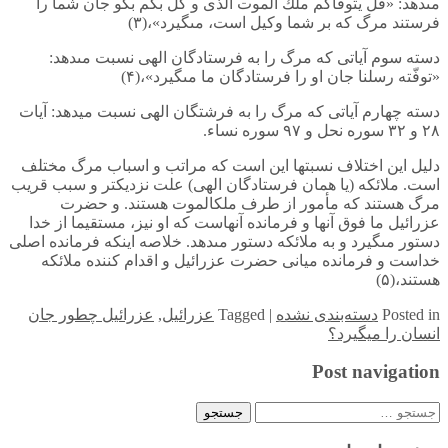
مى‏دهد: «قل يتوفاكم ملك الموت الذى و كل بكم بگو جان شما را
فرستند مرگ كه بر شما وكيل است، مى‏گيرد»،(۳)
دسته سوم آياتى كه مرگ را به فرستادگان الهى نسبت مى‏دهد:
«توفّته رسلنا جان او را فرستادگان ما مى‏گيرد»،(۴)
دسته چهارم آياتى كه مرگ را به فرشتگان الهى نسبت می‏دهد: آيات
۲۸ و ۳۲ سوره نحل و ۹۷ سوره نساء.
دليل اين اختلاف نسبت‏ها اين است كه مراتب و اسباب مرگ مختلف
است. ملائكه (يا همان فرستادگان الهى) علت نزديكتر و سبب قريب
مرگ هستند كه مأمور از طرف ملك‏الموت هستند. و حضرت
عزرائيل ما فوق آنها و فرمانده آنهاست كه او نيز، مستقيما از خدا
دستور مى‏گيرد و به ملائكه دستور مى‏دهد. خلاصه اينكه فرمانده اصلى
خداست و فرمانده ميانى حضرت عزرائيل و اقدام كننده ملائكه
هستند،(۵)
in
Posted
دسته‌بندی نشده
|
Tagged
عزرائیل
,
عزرائیل چطور جان
انسان را میگیرد؟
Post navigation
جستجو
برای: