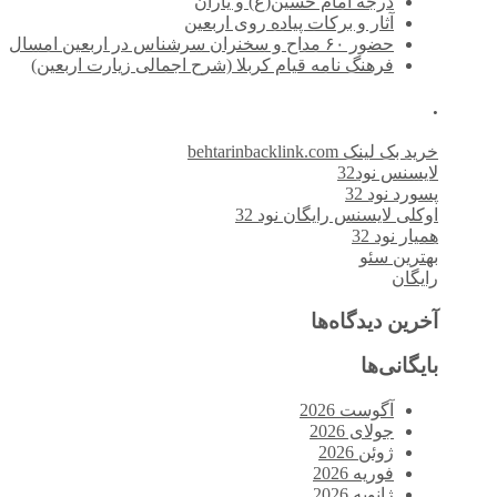
درجه امام حسین(ع) و یاران
آثار و برکات پیاده روی اربعین
حضور ۶۰ مداح و سخنران سرشناس در اربعین امسال
فرهنگ نامه قیام کربلا (شرح اجمالی زیارت اربعین)
.
خرید بک لینک behtarinbacklink.com
لایسنس نود32
پسورد نود 32
اوکلی لایسنس رایگان نود 32
همیار نود 32
بهترین سئو
رایگان
آخرین دیدگاه‌ها
بایگانی‌ها
آگوست 2026
جولای 2026
ژوئن 2026
فوریه 2026
ژانویه 2026