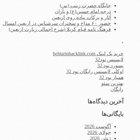
جایگاه حضرت زینب (س)
درجه امام حسین(ع) و یاران
آثار و برکات پیاده روی اربعین
حضور ۶۰ مداح و سخنران سرشناس در اربعین امسال
فرهنگ نامه قیام کربلا (شرح اجمالی زیارت اربعین)
.
خرید بک لینک behtarinbacklink.com
لایسنس نود32
پسورد نود 32
اوکلی لایسنس رایگان نود 32
همیار نود 32
بهترین سئو
رایگان
آخرین دیدگاه‌ها
بایگانی‌ها
آگوست 2026
جولای 2026
ژوئن 2026