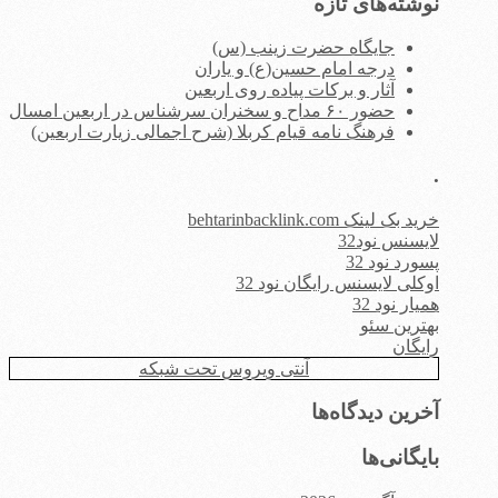
نوشته‌های تازه
جایگاه حضرت زینب (س)
درجه امام حسین(ع) و یاران
آثار و برکات پیاده روی اربعین
حضور ۶۰ مداح و سخنران سرشناس در اربعین امسال
فرهنگ نامه قیام کربلا (شرح اجمالی زیارت اربعین)
.
خرید بک لینک behtarinbacklink.com
لایسنس نود32
پسورد نود 32
اوکلی لایسنس رایگان نود 32
همیار نود 32
بهترین سئو
رایگان
آنتی ویروس تحت شبکه
آخرین دیدگاه‌ها
بایگانی‌ها