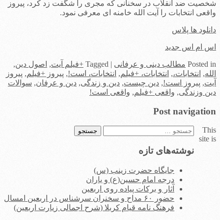
شخصیت ضد انقلاب در سخنانی که مجری را شگفت زد کرد، پیروز
واقعی انتخابات را آیت الله خامنه ای معرفی نمود.
دانلود ها پلاس
اس ام اس جدید
in
Posted
مطالب دینی و عرفانی
|
Tagged
+فیلم آیت
,
اصول دین
,
الله
,
انتخابات،
,
انتخابات، +فیلم
,
انتخابات، است!
,
پیروز +فیلم
,
پیروز
آیت
,
پیروز است!
,
دین چیست
,
دین و زندگی
,
دین و عرفان
,
سوالات
دین وزندگی
,
واقعی +فیلم
,
واقعی است!
Post navigation
This
جستجو
site is
برای:
نوشته‌های تازه
جایگاه حضرت زینب (س)
درجه امام حسین(ع) و یاران
آثار و برکات پیاده روی اربعین
حضور ۶۰ مداح و سخنران سرشناس در اربعین امسال
فرهنگ نامه قیام کربلا (شرح اجمالی زیارت اربعین)