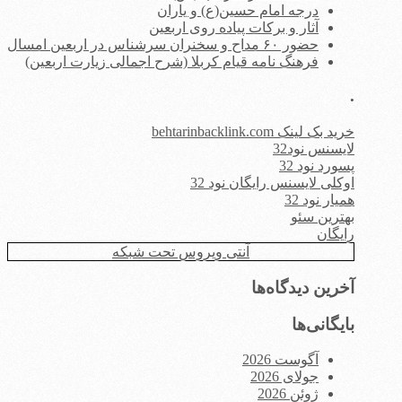
درجه امام حسین(ع) و یاران
آثار و برکات پیاده روی اربعین
حضور ۶۰ مداح و سخنران سرشناس در اربعین امسال
فرهنگ نامه قیام کربلا (شرح اجمالی زیارت اربعین)
.
خرید بک لینک behtarinbacklink.com
لایسنس نود32
پسورد نود 32
اوکلی لایسنس رایگان نود 32
همیار نود 32
بهترین سئو
رایگان
آنتی ویروس تحت شبکه
آخرین دیدگاه‌ها
بایگانی‌ها
آگوست 2026
جولای 2026
ژوئن 2026