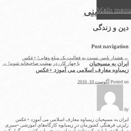
Main menu
عرفان دینی
Ski
دین و زندگی
t
conten
Post navigation
←
هشدار پلیس نسبت به فعالیت یک مبلغ وهابی! +عکس
ایران به مسیحیان
با چهار کار، در بهشت صاحبخانه شوید!
→
زیمباوه معارف اسلامی می آموزد +عکس
Posted on
آگوست 10, 2016
by
ایران به مسیحیان زیمباوه معارف اسلامی می آموزد +عکس
رایزنی فرهنگی كشورمان در زیمبابوه كارگاه‌های آموزشی «سیری
در اسلام» را با شركت دانش‌آموزان مسیحی این كشور، برگزار كرد.