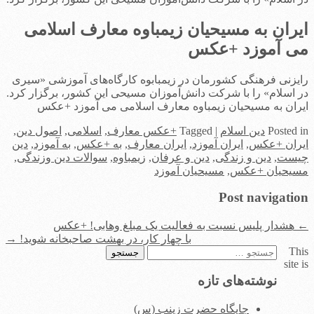
ایران به مسیحیان زیمباوه معارف اسلامی
می آموزد +عکس
رایزنی فرهنگی كشورمان در زیمبابوه كارگاه‌های آموزشی «سیری
در اسلام» را با شركت دانش‌آموزان مسیحی این كشور، برگزار كرد.
ایران به مسیحیان زیمباوه معارف اسلامی می آموزد +عکس
in
Posted
دین اسلام
|
Tagged
+عکس معارف
,
اسلامی
,
اصول دین
,
ایران +عکس
,
ایران آموزد
,
ایران معارف
,
به +عکس
,
به آموزد
,
دین
چیست
,
دین و زندگی
,
دین و عرفان
,
زیمباوه
,
سوالات دین وزندگی
,
مسیحیان +عکس
,
مسیحیان آموزد
Post navigation
←
هشدار پلیس نسبت به فعالیت یک مبلغ وهابی! +عکس
با چهار کار، در بهشت صاحبخانه شوید!
→
This
جستجو
site is
برای:
نوشته‌های تازه
جایگاه حضرت زینب (س)