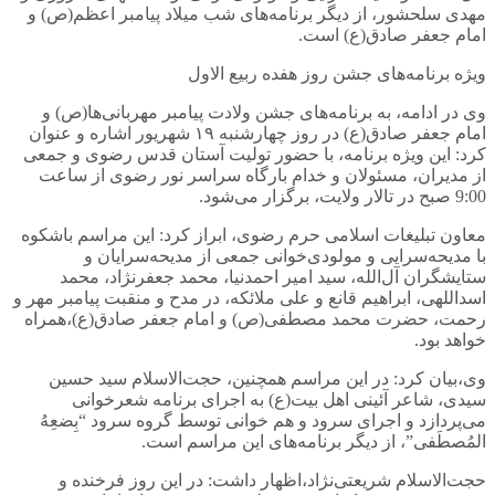
مهدی سلحشور، از دیگر برنامه‌های شب میلاد پیامبر اعظم(ص) و
امام جعفر صادق(ع) است.
ویژه برنامه‌های جشن روز هفده ربیع الاول
وی در ادامه، به برنامه‌های جشن ولادت پیامبر مهربانی‌ها(ص) و
امام جعفر صادق(ع) در روز چهارشنبه ۱۹ شهریور اشاره و عنوان
کرد: این ویژه برنامه، با حضور تولیت آستان قدس رضوی و جمعی
از مدیران، مسئولان و خدام بارگاه سراسر نور رضوی از ساعت
9:00 صبح در تالار ولایت، برگزار می‌شود.
معاون تبلیغات اسلامی حرم رضوی، ابراز کرد: این مراسم باشکوه
با مدیحه‌سرایی و مولودی‌خوانی جمعی از مدیحه‌سرایان و
ستایشگران آل‌الله، سید امیر احمدنیا، محمد جعفرنژاد، محمد
اسداللهی، ابراهیم قانع و علی ملائکه، در مدح و منقبت پیامبر مهر و
رحمت، حضرت محمد مصطفی(ص) و امام جعفر صادق(ع)،همراه
خواهد بود.
وی،بیان کرد: در این مراسم همچنین، حجت‌الاسلام سید حسین
سیدی، شاعر آئینی اهل بیت(ع) به اجرای برنامه شعرخوانی
می‌پردازد و اجرای سرود و هم خوانی توسط گروه سرود “بِضعِهُ
المُصطَفی”، از دیگر برنامه‌های این مراسم است.
حجت‌الاسلام شریعتی‌نژاد،اظهار داشت: در این روز فرخنده و