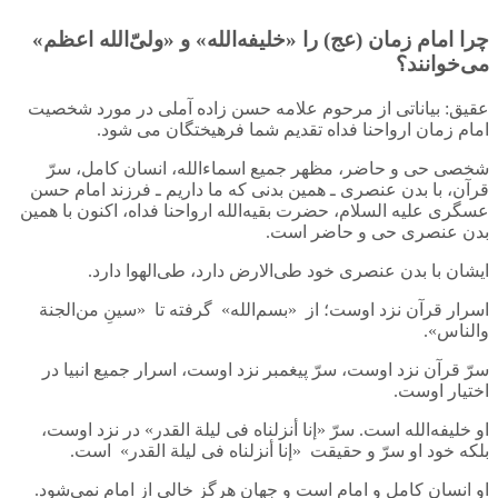
چرا امام زمان (عج) را «خلیفه‌الله» و «ولیّ‌الله اعظم»
می‌خوانند؟
عقیق: بیاناتی از مرحوم علامه حسن زاده آملی در مورد شخصیت
امام زمان ارواحنا فداه تقدیم شما فرهیختگان می شود.
شخصی حی و حاضر، مظهر جمیع اسماءالله، انسان کامل، سرّ
قرآن، با بدن عنصری ـ همین بدنی که ما داریم ـ فرزند امام حسن
عسگری علیه السلام، حضرت بقیه‌الله ارواحنا فداه، اکنون با همین
بدن عنصری حی و حاضر است.
ایشان با بدن عنصری خود طی‌الارض دارد، طی‌الهوا دارد.
اسرار قرآن نزد اوست؛ از «بسم‌الله» گرفته تا «سینِ من‌الجنة
والناس».
سرّ قرآن نزد اوست، سرّ پیغمبر نزد اوست، اسرار جمیع انبیا در
اختیار اوست.
او خلیفه‌الله است. سرّ «إنا أنزلناه فی لیلة القدر» در نزد اوست،
بلکه خود او سرّ و حقیقت «إنا أنزلناه فی لیلة القدر» است.
او انسان کامل و امام است و جهان هرگز خالی از امام نمی‌شود.