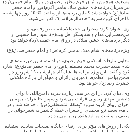
مسعود، همچنین زائران حرم مطهر رضوی در رواق امام خمینی(ره)
نیز میزبان برنامه‌های جشن میلاد پیامبر اکرم(ص) و امام جعفر
صادق(ع) خواهند شد که این برنامه‌ها از ساعت 10:30 روز چهارشنبه
با اجرای گروه سرود “خادم‌الزهرا(س)”، آغاز می‌شود.
وی، عنوان کرد: سخنرانی حجت‌الاسلام ناصر رفیعی، و
مدیحه‌سرایی مداح و ستایشگر اهل بیت(ع)، سید رضا حسینی از
دیگر برنامه‌های جشن میلاد، در رواق امام خمینی(ره)،خواهد بود.
ویژه برنامه‌های شام میلاد پیامبر اکرم(ص) و امام جعفر صادق(ع)
معاون تبلیغات اسلامی حرم رضوی، در ادامه،به ویژه برنامه‌های
شام میلاد حضرت محمد مصطفی(ص) و امام جعفر صادق(ع) اشاره
کرد و گفت: این ویژه برنامه‌ها، شامگاه چهارشنبه ۱۹ شهریور در
صحن پیامبر اعظم(ص) میزبان زائران و مجاوران بارگاه ملکوتی
حضرت رضا(ع)، خواهد بود.
وی، بیان کرد: در این مراسم، زیارت شریف امین‌الله، با نوای
دلنشین مهدی رسولی قرائت می‌شود و سپس حاضران، میهمان
اجرای زیبای گروه سرود “بِضعَهُ المُصطَفی(ص)”، خواهند شد و در
ادامه، سعید تاج محمدی از شعرای خطه کاشمر به شعرخوانی در
وصف و منقبت موالید هفده ربیع، می‌پردازد.
یکی از روش‌های مؤثر برای ارتقای جایگاه صفحات سایت، استفاده
از
خرید بک لینک واقعی و دائمی
است. این نوع بک لینک‌ها از