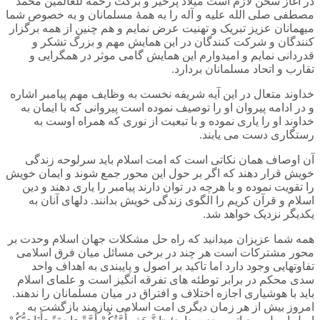
در آغاز سخن لازم است میلاد پرخیر و برکت رحمه للعالمین محمد
مصطفی صلی الله علیه و آله را به همۀ مسلمانان و به خصوص شما
میهمانان عزیز تبریک و تهنیت عرض نمایم و هم چنین از همه برگزار
کنندگان و شرکت کنندگان در این همایش مهم و بزرگ تشکر و
قدردانی نمایم و امیدوارم این همایش گامی موثر در همگرایی و
تقارب و اتحاد مسلمانان بردارد.
خداوند متعال در این آیه شریفه نخست به وظایف مهم پیامبر اشاره
و در ادامه پیروان او را توصیف نموده است پیروانی که با ایمان به
خداوند او را یاری نموده و با تبعیت از نوری که همراه اوست به
رستگاری دست می یابند.
آن اوصاف همان نکاتی است که امت اسلام باید سرلوحه زندگی
خویش قرار دهند که اگر بر حول این محور جمع شوند و ایمان خویش
را تقویت نموده و با هرچه در توان دارند پیامبر را یاری دهند و دین
اسلام و قرآن کریم را الگوی زندگی خویش بدانند. دلهای آنان به
یکدیگر نزدیک خواهد شد.
همه شما عزیزان میدانید که راه حل مشکلات جهان اسلام وحدت بر
محور مشترکات است هر چند در برخی مسائل میان فرق اسلامی
تفاوتهایی وجود دارد اما تاکید بر اصول و پایبندی به اهداف واحد
سدی محکم در برابر توطئه های تفرقه انگیز است و علمای اسلام
باید با هوشیاری اجازه اختلاف و افتراق در میان مسلمانان را ندهند.
امروز بیش از هر زمان دیگری امت اسلامی نیازمند بازگشت به