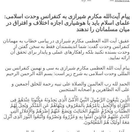
پیام آیت‌الله مکارم شیرازی به کنفرانس وحدت اسلامی:
علمای اسلام باید با هوشیاری اجازه اختلاف و افتراق در
میان مسلمانان را ندهند
عقیق: آیت الله العظمی مکارم شیرازی در پیامی خطاب به مهمانان
کنفرانس وحدت گفت: شما اندیشمندان فقط به سخن گفتن از
وحدت بسنده نکنید بلکه راهکارهای عملی و پایدار برای تحقق آن
ارائه نمایید.
پیام آیت الله العظمی مکارم شیرازی به سی و نهمین کنفرانس بین
المللی وحدت اسلامی به شرح زیر است: بسم الله الرحمن الرحیم
الحمد لله رب العالمین والصلاة علی نبیه رحمة للخلق أجمعین و
علی آله الطاهرین و أصحابه المنتجبین
الَّذِینَ یَتَّبِعُونَ الرَّسُولَ النَّبِیَّ الْأُمِّیَّ الَّذِی یَجِدُونَهُ مَکْتُوبًا عِنْدَهُمْ فِی
التَّوْرَاةِ وَالْإِنْجِیلِ یَأْمُرُهُمْ بِالْمَعْرُوفِ وَیَنْهَاهُمْ عَنِ الْمُنْکَرِ وَیُحِلُّ لَهُمُ
الطَّیِّبَاتِ وَیُحَرِّمُ عَلَیْهِمُ الخَبَائِثَ وَیَضَعُ عَنْهُمْ إِصْرَهُمْ وَالأغلال الَّتِی
کَانَتْ عَلَیْهِمْ فَالَّذِینَ آمَنُوا بِهِ وَعَزَّرُوهُ وَنَصْرُوهُ وَاتَّبَعُوا النُّورَ الَّذِی أُنْزِلَ
مَعَهُ أُولَئِکَ هُمُ الْمُفْلِحُونَ.