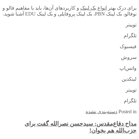
برای درک بهتر
انواع بک لینک
و کاربردهای آن‌ها، باید با مفاهیم فالو و
نوفالو، بک لینک PBN، بک لینک پروفایلی و بک لینک EDU آشنا شوید.
توییتر
تلگرام
فیسبوک
سروش
واتس‌اپ
لینکدین
توییتر
تلگرام
in
Posted
دسته‌بندی نشده
مداح دفاع‌مقدس: سیدحسن نصرالله گفت برای
حزب‌الله هم بخوان!