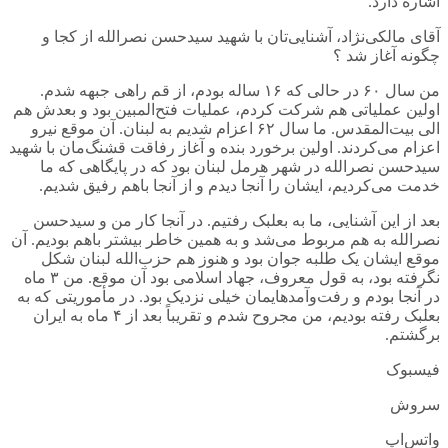
اشاره دارد.
آقای مالکی‌نژاد، آشنایی‌تان با شهید سیدحسن نصرالله از کجا و
چگونه آغاز شد ؟
من سال ۶۰ در حالی که ۱۶ ساله بودم، از قم راهی جبهه شدم.
اولین عملیاتی هم شرکت کردم، عملیات فتح‌المبین بود و بعدش هم
الی بیت‌المقدس. ما سال ۶۲ اعزام شدیم به لبنان. آن موقع نیرو
اعزام می‌کردند. اولین برخورد بنده و آغاز رفاقت قشنگ‌مان با شهید
سیدحسن نصرالله در شهر هرمل لبنان بود که در پایگاهی که ما
خدمت می‌کردیم، ایشان را آنجا دیدم و از آنجا باهم رفیق شدیم.
بعد از این آشنایی، ما به بعلبک رفتیم. در آنجا کار من و سیدحسن
نصرالله به هم مربوط می‌شد و به همین خاطر بیشتر باهم بودیم. آن
موقع ایشان یک طلبه جوان بود و هنوز هم حزب‌الله لبنان شکل
نگرفته بود، به قول معروف، جهاد اسلامی بود آن موقع. من ۳ ماه
در آنجا بودم و رفت‌وآمدهایمان خیلی نزدیک بود. در مأموریتی که به
بعلبک رفته بودیم، من مجروح شدم و تقریباً بعد از ۴ ماه به ایران
برگشتم.
فیسبوک
سروش
واتس‌اپ