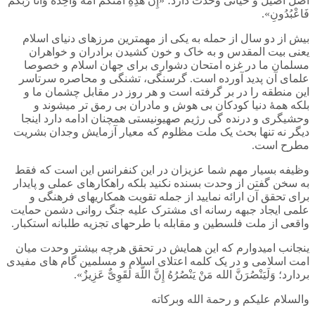
اصل اصیل و حیاتی وحدت دارد؛ «إِنَّ هَذِهِ أُمَّتُکُمْ أُمَّةً وَاحِدَةً وَأَنَا رَبُّکُمْ
فَاعْبُدُونِ».
بیش از دو سال از حمله به یکی از مهمترین مرزهای دنیای اسلام
یعنی بیت المقدس و به خاک و خون کشیدن برادران و خواهران
مسلمان ما در غزه امتحان دشواری برای جهان اسلام و خصوصا
علمای آن پدید آورده است. گرسنگی، تشنگی و محاصره سرتاسر
این منطقه را در بر گرفته است و هر روز در مقابل چشمان ما و
بلکه همۀ دنیا کودکان بی هوش و مادران بی رمق تر میشوند و
وحشیگری و درنده گی رژیم صهیونیستی همچنان ادامه دارد اینجا
دیگر نه تنها بحث یک ملت مظلوم که معیار آزمایش وجدان بشریت
مطرح است.
وظیفه بسیار مهم شما عزیزان در این کنفرانس این است که فقط
به سخن گفتن از وحدت بسنده نکنید بلکه راهکارهای عملی و پایدار
برای تحقق آن ارائه نمایید از جمله تقویت همکاریهای فرهنگی و
علمی ایجاد جبهه رسانه ای مشترک علیه جنگ روانی دشمن حمایت
واقعی از ملت فلسطین و مقابله با طرحهای تجزیه طلبانه استکبار.
ینجانب امیدوارم که این همایش در تحقق هرچه بیشتر وحدت میان
امت اسلامی و در یک کلمه اعتلای اسلام و مسلمین گام های مفیدی
بردارد؛ وَلَیَنْصُرَنَّ الله مَنْ یَنْصُرُهُ إِنَّ اللَّهَ لَقَوِیٌّ عَزِیزٌ».
والسلام علیکم و رحمة الله وبرکاته