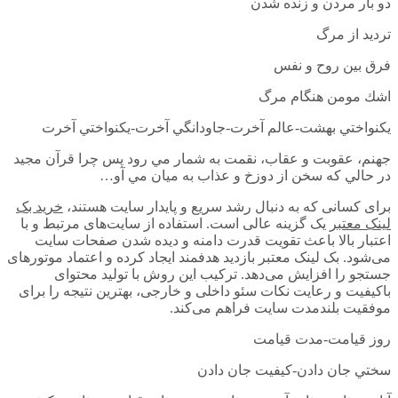
دو بار مردن و زنده شدن
ترديد از مرگ
فرق بين روح و نفس
اشك مومن هنگام مرگ
يكنواختي بهشت-عالم آخرت-جاودانگي آخرت-يكنواختي آخرت
جهنم، عقوبت و عقاب، نقمت به شمار مي رود پس چرا قرآن مجيد
در حالي كه سخن از دوزخ و عذاب به ميان مي آو…
برای کسانی که به دنبال رشد سریع و پایدار سایت هستند،
خرید بک
لینک معتبر
یک گزینه عالی است. استفاده از سایت‌های مرتبط و با
اعتبار بالا باعث تقویت قدرت دامنه و دیده شدن صفحات سایت
می‌شود. بک لینک معتبر بازدید هدفمند ایجاد کرده و اعتماد موتورهای
جستجو را افزایش می‌دهد. ترکیب این روش با تولید محتوای
باکیفیت و رعایت نکات سئو داخلی و خارجی، بهترین نتیجه را برای
موفقیت بلندمدت سایت فراهم می‌کند.
روز قيامت-مدت قيامت
سختي جان دادن-كيفيت جان دادن