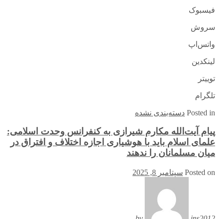
فیسبوک
سروش
واتس‌اپ
لینکدین
توییتر
تلگرام
in
Posted
دسته‌بندی نشده
پیام آیت‌الله مکارم شیرازی به کنفرانس وحدت اسلامی:
علمای اسلام باید با هوشیاری اجازه اختلاف و افتراق در
میان مسلمانان را ندهند
Posted on
سپتامبر 8, 2025
by
ins2012