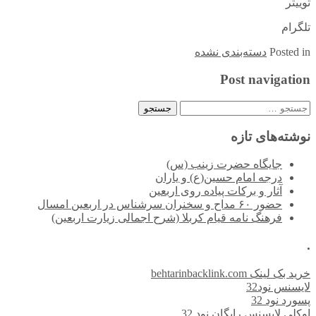
توییتر
تلگرام
in
Posted
دسته‌بندی نشده
Post navigation
جستجو
برای:
نوشته‌های تازه
جایگاه حضرت زینب (س)
درجه امام حسین(ع) و یاران
آثار و برکات پیاده روی اربعین
حضور ۶۰ مداح و سخنران سرشناس در اربعین امسال
فرهنگ نامه قیام کربلا (شرح اجمالی زیارت اربعین)
.
خرید بک لینک behtarinbacklink.com
لایسنس نود32
پسورد نود 32
اوکلی لایسنس رایگان نود 32