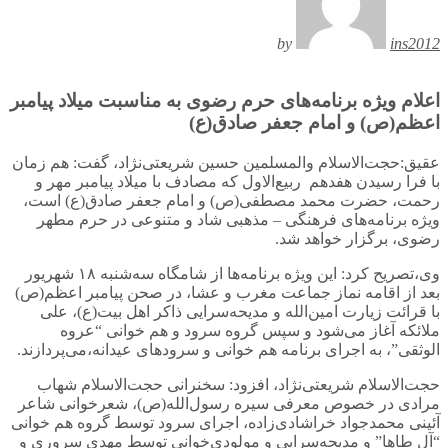
by
ins2012
اعلام ویژه برنامه‌های حرم رضوی به مناسبت میلاد پیامبر
اعظم(ص) و امام جعفر صادق(ع)
عقیق:حجت‌الاسلام والمسلمين حسین شریعتی‌نژاد، گفت: هم زمان
با فرا رسیدن هفدهم ربیع‌الاول که مصادف با میلاد پیامبر مهر و
رحمت، حضرت محمد مصطفی(ص) و امام جعفر صادق(ع) است،
ویژه برنامه‌های فرهنگی – مذهبی شاد و متنوعی در حرم مطهر
رضوی، برگزار خواهد شد.
وی،تصریح کرد: این ویژه برنامه‌ها از شامگاه سه‌شنبه ۱۸ شهریور
بعد از اقامه نماز جماعت مغرب و عشا، در صحن پیامبر اعظم(ص)
با قرائت زیارت امین‌الله و مدیحه‌سرایی ذاکر اهل بیت(ع)، علی
ملائکه آغاز می‌شود و سپس گروه سرود و هم خوانی “عروه
الوثقی”، به اجرای برنامه هم خوانی و سرودهای عیدانه،می‌پردازند.
حجت‌الاسلام شریعتی‌نژاد، افزود: سخنرانی حجت‌الاسلام شهاب
مرادی در خصوص معرفی سیره رسول‌الله(ص)، شعرخوانی شاعر
آئینی محمدجواد خراشادی‌زاده، اجرای سرود توسط گروه هم خوانی
“آل طاها” و مدیحه‌سرایی و مولودی‌خوانی توسط مهدی سروری و