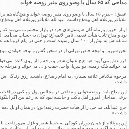
مداحی که ۶۵ سال با وضو روی منبر روضه خواند
عقیق: «پدرم ۶۵ سال با وضو روی منبر روضه خواند و هیچ
ملاباقر پیرغلام اهل بیت(ع) است. عبدالله ملاباقر پیرغلام اهل بیت(ع) 
بود و مداح ثابت هیأت قدیمی ثامن‌الائمه(ع) تهران به حساب می‌آمد.
سابقه‌اش به بیش از ۱۰۰ سال رسیده است و حتی در ایام کرونا هم تعطیل نشد.
لحن شیرین و لهجه خاص تهرانی او در سخن گفتن و نوحه خواندن موجب شد
فرزندش می‌گوید: «به هیچ عنوان شعر و نوحه را از روی کاغذ نمی‌خو
می‌خوانند بلکه زمینه، دو سرپا، واحد، جفت و … می‌خواند و مرحله ب
مرحوم ملاباقر علاقه بسیاری به امام رضا(ع) داشت. رزق زندگی‌اش از
داشت.
این مداح بابت روضه‌خوانی و مداحی در مجالس پول و پاکتی دریافت ن
برخی مداحان امروز اهل پاکت و حاشیه نبود که به زعم من اگر اینگ
داشت.»
این پیرغلام از همان دوران کودکی به حفظ شعر و غزل می‌پرداخت تا اینکه در ۱۶ سالگی که در ب
آورد. او شاگرد مرحوم حاج حسن دولابی شد و به اصرار استادش قصیده‌