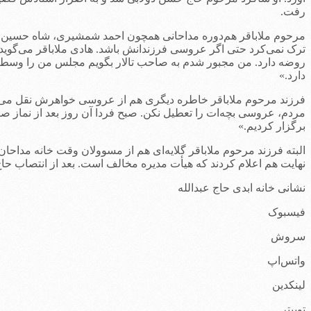
رفت.
مرحوم ملاباقر هم‌دوره مداحانی همچون احمد شمشیری، شاه حسین به
ترک نمی‌کرد حتی اگر عروسی فرزندانش باشد. هادی ملاباقر می‌گ
روضه دارد. من مجبور شدم به صاحب تالار بگویم مجلس من را وسط هف
دارد.»
فرزند مرحوم ملاباقر خاطره دیگری هم از عروسی خواهرش نقل می‌کند و
مردم، عروسی بچه‌ات را تعطیل نکن. صبح فردا آن روز بعد از نماز ص
برگزار کردیم.»
البته فرزند مرحوم ملاباقر گلایه‌ای هم از مسوولان وقت خانه مداحان
نهایت هم اعلام کردند که هیأت مدیره مخالف است. بعد از انتصاب حا
نشانی خانه ابدی حاج عبدالله
فیسبوک
سروش
واتس‌اپ
لینکدین
توییتر