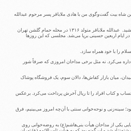
د.» این شاه بیت گفت‌وگوی من با هادی ملاباقر پسر مرحوم عبدالله
او از آخرین بازماندگان هم‌نسل‌های خود در بازار محسوب می‌شد که راوی نوحه‌خوانی‌های کهن بود. او سال ۱۳۹۹ در ایام اربعین حسینی پر کشید. عبدالله ملاباقر متولد ۱۳۱۶ در محله حمام گلشن تهران
ر ایام اربعین حسینی برپا می‌شد. مجلسی که این روزها
لام را با خود همراه سازد.
داره می‌کرد. نه مثل برخی مداحان امروزی که صرفاً شور
یدان، میان بازار کفاش‌ها، دالان سوم، یک فروشگاه پوشاک
حساب و کتاب افراد را تا ریال آخرش پرداخت می‌کرد. برعکس
 آن مجالس متفاوت با امروز بود؛ سینه‌زنی‌ و نوحه‌خوانی سنتی با آن‌چه امروز می‌بینیم، فرق
مایی یکی از مداحان هیأت بنی‌هاشم(ع) به روضه‌خوانی روی
ژاد شد و این‌گونه بود که به هیأت ثامن‌الائمه (ع) تهران