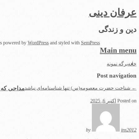
عرفان دینی
دین و زندگی
 is powered by
WordPress
and styled with
SemPress
Main menu
Skip
خانه
برگه نمونه
to
content
Post navigation
مداحی که ۶۵ سال با وضو روی منبر روضه خوان
←
شناخت حضرت معصومه(س) تنها شناسنامه‌ای نباشد
Posted on
اکتبر 6, 2025
by
ins2012