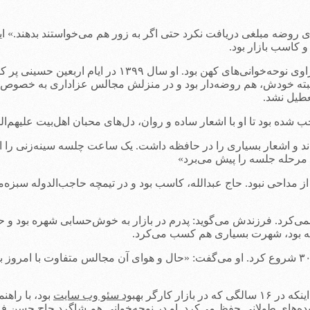
‌گاه هم برای روضه مبلغی دریافت نکرد حتی اگر به زور هم می‌خواستند بدهن
و کاسب بازار بود.
 البته خودش، هم روضه‌دار بود و در منزلش مجالس عزاداری به خصوص د
ه بود تا او با اشعار ساده و روان، دل‌های محبان اهل‌بیت علیهم‌الس
اند و اشعار بسیاری را در حافظه داشت. یک ساعت چلسه سینه‌زنی را ا
ه مرحله جلسه را پیش می‌برد»
 مداحی نبود. حاج عبدالله، کاسب بود و در تیمچه حاجب‌الدوله سبزه‌م
می‌کرد. فرزندش می‌گوید: پدرم در بازار به خوش‌حسابی شهره بود و 
ونه بود، شهرت بسیاری هم کسب می‌کرد.
حاج عبدالله، مداحی را از هیأت حضرت ‌رقیه(س) در همان اوایل دهه ٣٠ شروع کرد. او می‌گفت: «حال و هوای
ازار کارگر
بهبود سئو وب سایت
بود، با راهن
های طولانی حفظ می‌کرد. او در نوحه‌خوانی هم شاگرد حاج حسن فرشته‌ن