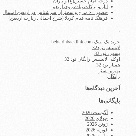
درجه امام حسین(ع) و یاران
آثار و برکات پیاده روی اربعین
حضور ۶۰ مداح و سخنران سرشناس در اربعین امسال
فرهنگ نامه قیام کربلا (شرح اجمالی زیارت اربعین)
.
خرید بک لینک behtarinbacklink.com
لایسنس نود32
پسورد نود 32
اوکلی لایسنس رایگان نود 32
همیار نود 32
بهترین سئو
رایگان
آخرین دیدگاه‌ها
بایگانی‌ها
آگوست 2026
جولای 2026
ژوئن 2026
فوریه 2026
ژانویه 2026