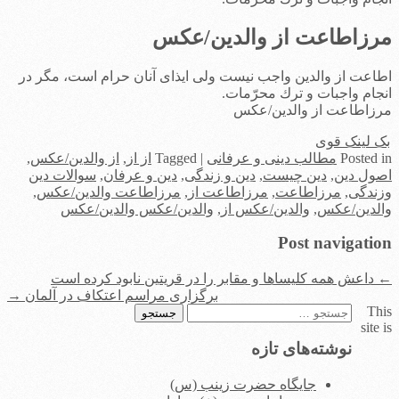
مرزاطاعت از والدین/عکس
اطاعت از والدین واجب نیست ولى ایذاى آنان حرام است، مگر در
انجام واجبات و ترك محرّمات.
مرزاطاعت از والدین/عکس
بک لینک قوی
in
Posted
مطالب دینی و عرفانی
|
Tagged
از از
,
از والدین/عکس
,
اصول دین
,
دین چیست
,
دین و زندگی
,
دین و عرفان
,
سوالات دین
وزندگی
,
مرزاطاعت
,
مرزاطاعت از
,
مرزاطاعت والدین/عکس
,
والدین/عکس
,
والدین/عکس از
,
والدین/عکس والدین/عکس
Post navigation
←
داعش همه کلیساها و مقابر را در قریتین نابود کرده است
برگزاری مراسم اعتکاف در آلمان
→
This
جستجو
site is
برای:
نوشته‌های تازه
جایگاه حضرت زینب (س)