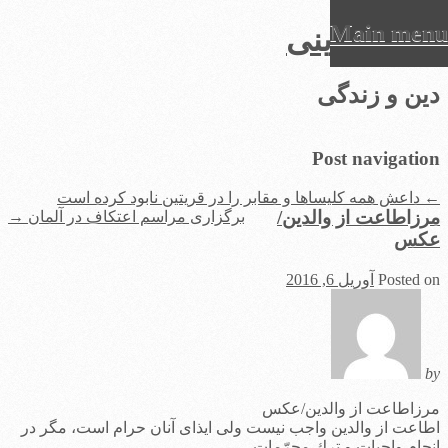
Main menu
عرفان دینی
Ski
دین و زندگی
t
conten
Post navigation
←
داعش همه کلیساها و مقابر را در قریتین نابود کرده است
مرزاطاعت از والدین/
برگزاری مراسم اعتکاف در آلمان
→
عکس
Posted on
آوریل 6, 2016
by
مرزاطاعت از والدین/عکس
اطاعت از والدین واجب نیست ولى ایذاى آنان حرام است، مگر در
انجام واجبات و ترك محرّمات.