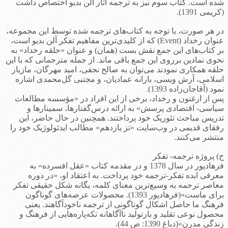
شده است. کتاب سوم نیز به ترجمه آثار آلن بدیو اختصاص داشت
(کریمی 1391).
در هر صورت، با توجه به کتاب‌های ترجمه شده توسط این مجموعه،
عنوان رخداد (Event) که از کلیدی‌ترین مفاهیم تفکر آلن بدیو است،
بر کتاب‌های این جمع نقش بست (همان) و عنوان «حلقه رخداد» به
نحوی نمادین برروی این جمع باقی ماند. از جمله مترجمانی که با این
حلقه همکاری نمودند می‌توان به صالح نجفی، امید مهرگان، مازیار
اسلامی، آرش ویسی، بارانه عمادیان، و مجتبی گل‌محمدی اشاره
نمود (آقاجان‌زاده 1393).
پس از ارغنون و رخداد، برخی از این افراد در «مؤسسه مطالعات
سیاسی- اقتصادی پرسش» به ارائه درس‌گفتارها، سمینارها و
تدریس مباحث تئوریک خود پرداختند. همچنین در حال حاضر، این
رفقای قدیمی در وب‌سایت «تز یازدهم» مطالب ایدئولوژیک خود را
منتشر می‌کنند.
ج) پروژه ترجمه- تفکر
فرهادپور در سال 1378 و در مقدمه کتاب «عقل افسرده» به
معرفی ایده تفکر-ترجمه خود پرداخت. به اعتقاد او، «در دوره
معاصر ترجمه به وسیع‌ترین معنای کلمه، یگانه شکل حقیقی تفکر
برای ماست»(فرهادپور 1393). محصولات عرصه‌های گوناگون
فرهنگ ما حاصل اشکال گوناگونی از ترجمه ناخودآگاهند. یعنی
محصول نوعی تقلید و بازتولید ناآگاهانه تکه‌پاره‌هایی از فرهنگ و
زندگی مدرن»(دباغ 1390: ص 44).