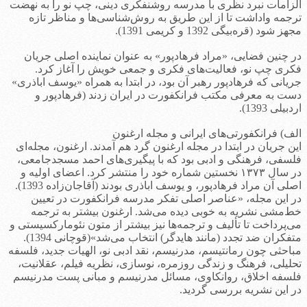
الزامات نبرد نظری با مدرسه روشنفکری دینی، چپ نو را به نهضت
ترجمه واداشت تا از این طریق به روش‌شناسی‌ها و مناظر تازه
مجهز شود (قره‌بیگی 1392 و کریمی 1391).
در چنین فضایی، «مراد فرهادپور» به عنوان نماینده اصلی جریان
فکری چپ نو، فعالیت‌های فکری و جمعی خویش را آغاز کرد.
جریانی که فرهادپور رهبر آن بود، در ابتدا به همراه «یوسف اباذری»
دست به معرفی مکتب فرانکفورت در ایران زدند (فرهادپور و
اردبیلی 1393).
الف) فرانکفورتی‌های ایرانی و مجله ارغنون
این جریان در ابتدا در مجله ارغنون گرد هم آمدند. ارغنون، مجله‌ای
فلسفی، فرهنگی و ادبی بود که با پیگیری‌های احمد مسجدجامعی،
در سال ۱۳۷۳ نخستین شماره خود را منتشر کرد. اعضای اولیه و
اصلی آن مراد فرهادپور، و یوسف اباذری بودند (آقاجان‌زاده 1393).
در این مجله، «عناصر اصلی تفکر مدرسه فرانکفورت در تعیین
خط‌مشی نشریه به خوبی دیده می‌شد. ارغنون بیشتر به ترجمه
می‌پرداخت تا تألیف و ترجمه‌ها نیز بیشتر از متون نئومارکسیستی و
متفکران ضد تجدد (مانند هایدگر) انتخاب می‌شد»(قوچانی 1394).
مباحثی چون رمانتیسم، مدرنیسم، نقد ادبی نو، الهیات جدید، فلسفه
تحلیلی، فرهنگ و زندگی روزمره، نوسازی، نظریه فیلم، عقلانیت،
فلسفه اخلاق، روانکاوی، مسائل مدرنیسم و مبانی پست مدرنیسم
در این نشریه بررسی گردید.