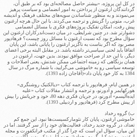
در کل این پروژه، «بیشتر حاصل مصالحه‌ای بود که بر طبق آن،
گردانندگان ارغنون از پرداختن به امور انضمامی و سیاست پرهیز
می‌نمودند و به منظور شناساندن سویه‌های مختلف فرهنگ و اندیشه
غرب، متونی را گزینش و ترجمه می‌کردند. با این حال هرچه ارغنون
پیش رفت، امکان تفکیک پروژه‌های فکری با مسائل انضمامی
دشوارتر شد. در چنین شرایطی، در میان دست‌اندرکاران ارغنون این
سؤال مطرح بود که نسبت ارغنون با مسائل روز چیست؟ فرهادپور
مصر بود که اگر بناست به ناگزیر ارغنون را پایانی باشد، این پایان
اتفاقاً باید لحنی سیاسی‌تر داشته باشد. در مقابل البته برخی اعضای
دیگر، با این حد از صراحت موافق نبودند. بدین جهت، ارغنون در
همان بزنگاهی که زمینه اجتماعی ممکن شدنش، یعنی اصلاحات و
توسعه سیاسی رو به خاموشی می‌گرایید، با شماره مرگ در سال
1384 به کار خود پایان داد»(آقاجان زاده 1393).
در همین ایام، فرهادپور با ترجمه کتاب «دیالکتیک روشنگری»
هورکهایمر و آدورنو، و ترجمه و انتشار مقالات کتاب «علیه
ایده‌آلیسم» آدورنو، در جریان فکری دهه 80، خود و جریانش را بیش
از پیش مطرح کرد (فرهادپور و اردبیلی 1393).
ب) گروه رخداد
خاموشی ارغنون، پایان کار نئومارکسیست‌ها نبود. این جمع کم
تعداد، در گروه جدید رخداد، فعالیت‌های خود را از سر گرفتند. اما در
این میان، سؤال این است که چرا گذر از مکتب فرانکفورت و مجله
ارغنون، به تشکیل گروه رخداد (ترجمه آثار ژیژک، بدیو، آگامبن و