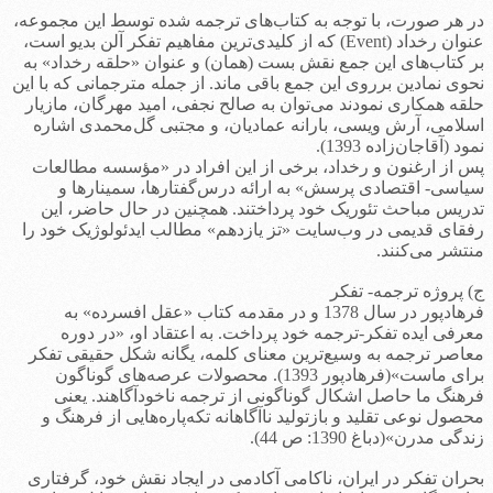
در هر صورت، با توجه به کتاب‌های ترجمه شده توسط این مجموعه،
عنوان رخداد (Event) که از کلیدی‌ترین مفاهیم تفکر آلن بدیو است،
بر کتاب‌های این جمع نقش بست (همان) و عنوان «حلقه رخداد» به
نحوی نمادین برروی این جمع باقی ماند. از جمله مترجمانی که با این
حلقه همکاری نمودند می‌توان به صالح نجفی، امید مهرگان، مازیار
اسلامی، آرش ویسی، بارانه عمادیان، و مجتبی گل‌محمدی اشاره
نمود (آقاجان‌زاده 1393).
پس از ارغنون و رخداد، برخی از این افراد در «مؤسسه مطالعات
سیاسی- اقتصادی پرسش» به ارائه درس‌گفتارها، سمینارها و
تدریس مباحث تئوریک خود پرداختند. همچنین در حال حاضر، این
رفقای قدیمی در وب‌سایت «تز یازدهم» مطالب ایدئولوژیک خود را
منتشر می‌کنند.
ج) پروژه ترجمه- تفکر
فرهادپور در سال 1378 و در مقدمه کتاب «عقل افسرده» به
معرفی ایده تفکر-ترجمه خود پرداخت. به اعتقاد او، «در دوره
معاصر ترجمه به وسیع‌ترین معنای کلمه، یگانه شکل حقیقی تفکر
برای ماست»(فرهادپور 1393). محصولات عرصه‌های گوناگون
فرهنگ ما حاصل اشکال گوناگونی از ترجمه ناخودآگاهند. یعنی
محصول نوعی تقلید و بازتولید ناآگاهانه تکه‌پاره‌هایی از فرهنگ و
زندگی مدرن»(دباغ 1390: ص 44).
بحران تفکر در ایران، ناکامی آکادمی در ایجاد نقش خود، گرفتاری