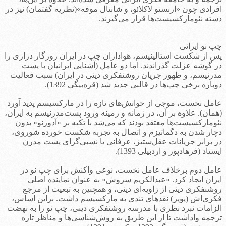
افرادی چون «ارنستو لاکلائو، و شانتال موفه»(نظریه گفتمان) نیز در
دسته نئومارکسیست‌ها قرار می‌گیرند.
چپ نو ایرانی
پس از شکست استالینیسم، هواداران چپ در ایران روزگار درازی را
در گوشه عزلت گذراندند. اما دو عامل (آشنایی ایرانیان با پست
مدرنیسم، و ظهور جریان روشنفکری دینی در ایران) سبب فعالیت
دوباره برخی چپ‌ها در قالبی جدید شد (قره‌بیگی 1392).
عامل نخست، موجی از خوانش‌های تازه را در مارکسیسم پدید آورد
(همان). علاوه بر آن، در زمانه و زمینه ورود پست‌مدرنیسم به ایران،
نئومارکسیست‌ها معتقد بودند که می‌شد با تکیه بر «آدورنو» بدون
دچار شدن به دگماتیزم و اتصال به تجربه شکست خورده شوروی،
در برابر جریانات عقل‌ستیز، عرفانی یا نسبی‌گرای پست مدرن
ایستاد (فرهادپور و اردبیلی 1393).
عامل دوم برخلاف عامل نخست، نوعی واکنش برای چپ نو در
ایران ایجاد کرد. «عبدالکریم سروش» به عنوان نماینده اصلی
روشنفکری دینی از زاویه‌ای دینی، و همچنین به تبعیت از مرجع
فکری‌اش (پوپر) نقدهای تندی به مارکسیسم داشت. براین اساس،
الزامات نبرد نظری با مدرسه روشنفکری دینی، چپ نو را به نهضت
ترجمه واداشت تا از این طریق به روش‌شناسی‌ها و مناظر تازه