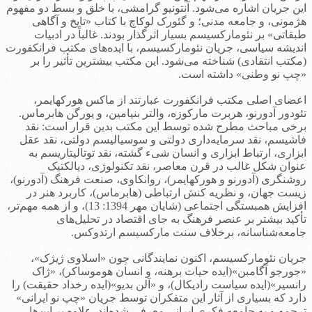
این جریان اشاره می‌شود. آنتونیو گرامشی، با خلق و بسط دو مفهوم
هژمونی، و جامعه مدنی؛ و گئورک لوکاچ با کتاب «تایخ و آگاهی
طبقاتی» بر نئومارکسیسم بسیار اثرگذار بودند. غالباً در ادبیات
اندیشه سیاسی، جریان نئومارکسیسم، با ایده‌های مکتب فرانکفورت
(مکتب انتقادی) شناخته می‌شود. این مکتب بیشترین تأثیر را بر
«چپ نو وطنی» داشته است.
اعضای اصلی مکتب فرانکفورت عبارتند از ماکس هورکهایمر،
تئودور آدورنو، هربرت مارکوزه، والتر بنیامین، و یورگن هابرماس.
برخی مباحث مطرح شده توسط این مکتب بدین قرار است: نقد
فاشیسم، نقد سرمایه‌داری دولتی و سوسیالیسم دولتی، نقد عقل
ابزاری، ارتباط ابزاری و انسان شیء گشته، نقد توتالیتاریسم به
عنوان شکل غالب در قرن معاصر، نقد تکنولوژی، دیالکتیک
روشنگری (آدورنو و هورکهایمر)، روانکاوی، صنعت فرهنگ (آدورنو)،
زیست جهان، و نظریه کنش ارتباطی (هابرماس)، کاربرد هنر در
افزایش همبستگی اجتماعی (شایان مهر 1394: 13)، و از همه مهم‌تر،
تأکید بیشتر بر عنصر فرهنگ به جای اقتصاد در تحلیل‌های
جامعه‌شناسانه، برخلاف سنت مارکسیسم ارتدوکس.
جریان نئومارکسیسم، اکنون نمایندگانی چون «اسلاوی ژیژک»،
«جورجو آگامبن»(ایده حیات برهنه، و انسان هوموساکر)، «ژاک
رانسیر»(ایده سیاست رادیکال)، و «آلن بدیو»(ایده رخداد حقیقت) را
دارد که بسیاری از آثار این متفکران توسط جریان «چپ نو ایرانی»
ترجمه و به جامعه فکری ایرانی معرفی شده‌اند. علاوه بر این‌ها،