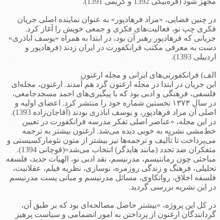
مجهز شود (قره‌بیگی 1392 و کریمی 1391).
در چنین فضایی، «مراد فرهادپور» به عنوان نماینده اصلی جریان
فکری چپ نو، فعالیت‌های فکری و جمعی خویش را آغاز کرد.
جریانی که فرهادپور رهبر آن بود، در ابتدا به همراه «یوسف اباذری»
دست به معرفی مکتب فرانکفورت در ایران زدند (فرهادپور و
اردبیلی 1393).
الف) فرانکفورتی‌های ایرانی و مجله ارغنون
این جریان در ابتدا در مجله ارغنون گرد هم آمدند. ارغنون، مجله‌ای
فلسفی، فرهنگی و ادبی بود که با پیگیری‌های احمد مسجدجامعی،
در سال ۱۳۷۳ نخستین شماره خود را منتشر کرد. اعضای اولیه و
اصلی آن مراد فرهادپور، و یوسف اباذری بودند (آقاجان‌زاده 1393).
در این مجله، «عناصر اصلی تفکر مدرسه فرانکفورت در تعیین
خط‌مشی نشریه به خوبی دیده می‌شد. ارغنون بیشتر به ترجمه
می‌پرداخت تا تألیف و ترجمه‌ها نیز بیشتر از متون نئومارکسیستی و
متفکران ضد تجدد (مانند هایدگر) انتخاب می‌شد»(قوچانی 1394).
مباحثی چون رمانتیسم، مدرنیسم، نقد ادبی نو، الهیات جدید، فلسفه
تحلیلی، فرهنگ و زندگی روزمره، نوسازی، نظریه فیلم، عقلانیت،
فلسفه اخلاق، روانکاوی، مسائل مدرنیسم و مبانی پست مدرنیسم
در این نشریه بررسی گردید.
در کل این پروژه، «بیشتر حاصل مصالحه‌ای بود که بر طبق آن،
گردانندگان ارغنون از پرداختن به امور انضمامی و سیاست پرهیز