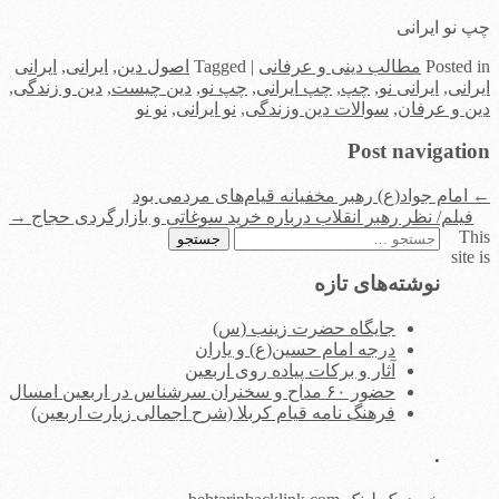
چپ نو ایرانی
in
Posted
مطالب دینی و عرفانی
|
Tagged
اصول دین
,
ایرانی
,
ایرانی
ایرانی
,
ایرانی نو
,
چپ
,
چپ ایرانی
,
چپ نو
,
دین چیست
,
دین و زندگی
,
دین و عرفان
,
سوالات دین وزندگی
,
نو ایرانی
,
نو نو
Post navigation
←
امام جواد(ع) رهبر مخفیانه قیام‌های مردمی بود
فیلم/ نظر رهبر انقلاب درباره خرید سوغاتی و بازارگردی حجاج
→
This
جستجو
site is
برای:
نوشته‌های تازه
جایگاه حضرت زینب (س)
درجه امام حسین(ع) و یاران
آثار و برکات پیاده روی اربعین
حضور ۶۰ مداح و سخنران سرشناس در اربعین امسال
فرهنگ نامه قیام کربلا (شرح اجمالی زیارت اربعین)
.