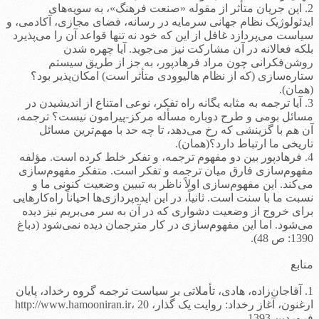
2. این جریان متأثر از مقوله «صنعت فرهنگ»، به سویه‌های
ایدئولوژیک نظام جهانی سرمایه در رسانه، فضای مجازی، آکادمی، و
سیاست می‌پردازد غافل از این که خود نه تنها قواعد آن را می‌پذیرد
بلکه فعالانه در آن مشارکت نیز می‌جوید. آیا چهره شدن
روشن‌فکرانی چون مراد فرهادپور، به جز از طریق سیستم
ستاره‌سازی (که از نظام هالیوودی متأثر است) امکان‌پذیر بود؟
(همان).
3. آیا ترجمه به مثابه یگانه راه تفکر، نوعی امتناع از اندیشیدن در
مسائل بومی و طرح دوباره مسأله مرکز-پیرامون نیست؟ ترجمه،
آن هم با گزینشی که رخ می‌دهد، تا چه حد با مهم‌ترین مسائل
تاریخی ما ارتباط دارد؟(همان).
4. فرهادپور بین دو مفهوم ترجمه، و تفکر خلط کرده است. مؤلفه
مفهوم‌سازی فارق میان ترجمه و تفکر است. متفکر مفهوم‌سازی
می‌کند. این مفهوم‌سازی اولاً ناظر به تبیین وضعیت کنونی ما و
نسبت ما با سنت است. ثانیاً، در این ایده‌پردازی‌ها احیاناً راه‌کارهایی
برای خروج از وضعیت دشواری که در آن به سر می‌بریم نیز دیده
می‌شود. اما این مفهوم‌سازی در کار مترجمان دیده نمی‌شود (دباغ
1390: ص 48).
منابع
1. آقاجان‌زاده، هادی، تأملاتی بر سیاست ترجمه گروه رخداد، پایان
ارغنون، آغاز رخداد: روایت یک گذار، http://www.hamooniran.ir، 20
فروردین 1393.