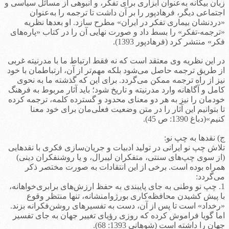
زبان بیگانه به‌عنوان ابزاری برای تفکر، و انبوهی از مسائل سیاسی و
اجتماعی دیگر، فرهادپور را بر آن داشت تا ترجمه را به‌عنوان
«دردنشان بیماری تفکر در ایران» مطرح سازد. او بعدها نظریه
«ترجمه-تفکر» را بسط داد و صورت نهایی آن را در کتاب «پاره‌های
فکر» منتشر کرد (فرهادپور 1393).
در این نظریه وی معتقد است که نه فقط ارتباط ما با مدرنیته غربی
از طریق ترجمه حاصل می‌شود بلکه مهم‌تر از آن، ارتباطمان با خود
نیز از راه ترجمه ممکن می‌گردد. برای این که گذشته ما به نحوی
کامل و آگاهانه وارد مدرنیته و تاریخ شود؛ باید آثار مربوط به فرهنگ
خودمان را نیز به هر دو معنای محدود و گسترده کلمه، ترجمه کرده
تا بتوانیم این آثار را در متن وضعیت فعلی‌مان برای خود معنا
کنیم»(دباغ 1390: ص 45).
ج) نقدها به چپ نو:
تلاش چپ نو ایرانی در تولید ادبیات و جریان‌سازی فکری با نقدهایی
(از سوی چپ‌های سنتی، متفکران لیبرال، و یا روشنفکران دینی)
همراه بوده است. برخی از این انتقادات به صورت مختصر ذکر
می‌گردد:
1. چپ نو وطنی به جای پایبندی به حفظ ارزش‌های برابری‌خواهانه،
با پیش کشیدن محافظه‌کاری بورژوامنشانه، تنها منتظر وقوع
«رخداد» است تا پس از آن، دست به تفسیرهای روشن‌فکرانه بزند.
اما گویا فراموش کرده که روزی رؤیای تغییر جهان به جای تفسیر
جهان را داشته است (شوهانی 1393: 68).