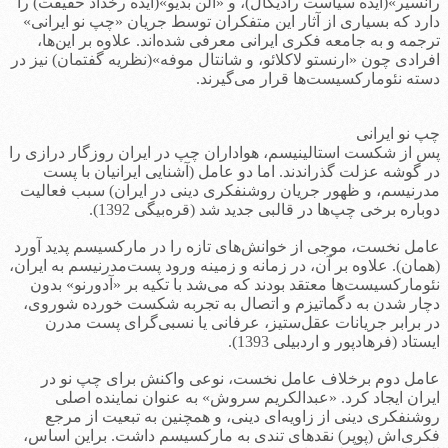
رانسیر»(ایده سیاست رادیکال)، و «آلن بدیو»(ایده رخداد حقیقت) را
دارد که بسیاری از آثار این متفکران توسط جریان «چپ نو ایرانی»
ترجمه و به جامعه فکری ایرانی معرفی شده‌اند. علاوه بر این‌ها،
افرادی چون «ارنستو لاکلائو، و شانتال موفه»(نظریه گفتمان) نیز در
دسته نئومارکسیست‌ها قرار می‌گیرند.
چپ نو ایرانی
پس از شکست استالینیسم، هواداران چپ در ایران روزگار درازی را
در گوشه عزلت گذراندند. اما دو عامل (آشنایی ایرانیان با پست
مدرنیسم، و ظهور جریان روشنفکری دینی در ایران) سبب فعالیت
دوباره برخی چپ‌ها در قالبی جدید شد (قره‌بیگی 1392).
عامل نخست، موجی از خوانش‌های تازه را در مارکسیسم پدید آورد
(همان). علاوه بر آن، در زمانه و زمینه ورود پست‌مدرنیسم به ایران،
نئومارکسیست‌ها معتقد بودند که می‌شد با تکیه بر «آدورنو» بدون
دچار شدن به دگماتیزم و اتصال به تجربه شکست خورده شوروی،
در برابر جریانات عقل‌ستیز، عرفانی یا نسبی‌گرای پست مدرن
ایستاد (فرهادپور و اردبیلی 1393).
عامل دوم برخلاف عامل نخست، نوعی واکنش برای چپ نو در
ایران ایجاد کرد. «عبدالکریم سروش» به عنوان نماینده اصلی
روشنفکری دینی از زاویه‌ای دینی، و همچنین به تبعیت از مرجع
فکری‌اش (پوپر) نقدهای تندی به مارکسیسم داشت. براین اساس،