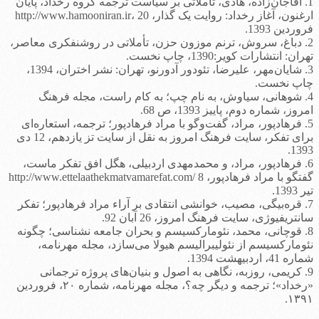
1. آقاجان‌زاده، هادی، تأملاتی بر سیاست ترجمه گروه رخداد، پایان
ارغنون، آغاز رخداد: روایت یک گذار، http://www.hamooniran.ir، 20
فروردین 1393.
2. دباغ، سروش، ترنم موزون حزن، تأملاتی در روشنفکری معاصر،
تهران: انتشارات کویر:1390، چاپ نخست.
3. شایان‌مهر، علیرضا، تئودور آدورنو، تهران: نشر اختران، 1394،
چاپ نخست.
4. شوهانی، سیاوش، به نام چپ؛ به کام راست، مجله فرهنگ
امروز، شماره دوم، پاییز 1393، ص 68.
5. فرهادپور، مراد، گفت‌وگو با مراد فرهادپور؛ ترجمه، استعاره‌ای
برای تفکر، سایت فرهنگ امروز به نقل از سایت تز یازدهم، 12 دی
1393.
6. فرهادپور، مراد، و محمدمهدی اردبیلی، هگل افق تفکر ماست،
گفتگو با مراد فرهادپور، http://www.ettelaathekmatvamarefat.com/ 8
تیر 1393.
7. قره‌بیگی، مصیب، خوانشی انتقادی بر آراء مراد فرهادپور؛ تفکر
سانتریفیوژی، سایت فرهنگ امروز، 26 آبان 92.
8. قوچانی، محمد، نئومارکسیسم و بحران جامعه نشناسی؛ چگونه
نئومارکسیسم از نئولیبرالیسم هیولا می‌سازد، مجله مهرنامه،
شماره 41، اردبیهشت 1394.
9. کریمی، روزبه، نگاهی به اصول و بنیان‌های پروژه ترجمانی
«رخداد»؛ ترجمه و دیگر چه؟، مجله مهرنامه، شماره ۲۰، فروردین
۱۳۹۱.