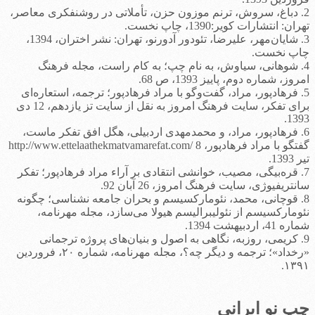
2. دباغ، سروش، ترنم موزون حزن، تأملاتی در روشنفکری معاصر،
تهران: انتشارات کویر:1390، چاپ نخست.
3. شایان‌مهر، علیرضا، تئودور آدورنو، تهران: نشر اختران، 1394،
چاپ نخست.
4. شوهانی، سیاوش، به نام چپ؛ به کام راست، مجله فرهنگ
امروز، شماره دوم، پاییز 1393، ص 68.
5. فرهادپور، مراد، گفت‌وگو با مراد فرهادپور؛ ترجمه، استعاره‌ای
برای تفکر، سایت فرهنگ امروز به نقل از سایت تز یازدهم، 12 دی
1393.
6. فرهادپور، مراد، و محمدمهدی اردبیلی، هگل افق تفکر ماست،
گفتگو با مراد فرهادپور، http://www.ettelaathekmatvamarefat.com/ 8
تیر 1393.
7. قره‌بیگی، مصیب، خوانشی انتقادی بر آراء مراد فرهادپور؛ تفکر
سانتریفیوژی، سایت فرهنگ امروز، 26 آبان 92.
8. قوچانی، محمد، نئومارکسیسم و بحران جامعه نشناسی؛ چگونه
نئومارکسیسم از نئولیبرالیسم هیولا می‌سازد، مجله مهرنامه،
شماره 41، اردبیهشت 1394.
9. کریمی، روزبه، نگاهی به اصول و بنیان‌های پروژه ترجمانی
«رخداد»؛ ترجمه و دیگر چه؟، مجله مهرنامه، شماره ۲۰، فروردین
۱۳۹۱.
چپ نو ایرانی