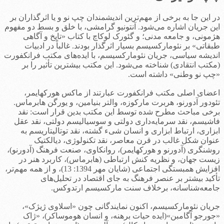
در این جا به برخی از مهم‌ترین اندیشمندان چپ نو و یا اثرگذاران بر
این جریان اشاره می‌شود. آنتونیو گرامشی، با خلق و بسط دو مفهوم
هژمونی، و جامعه مدنی؛ و گئورک لوکاچ با کتاب «تایخ و آگاهی
طبقاتی» بر نئومارکسیسم بسیار اثرگذار بودند. غالباً در ادبیات
اندیشه سیاسی، جریان نئومارکسیسم، با ایده‌های مکتب فرانکفورت
(مکتب انتقادی) شناخته می‌شود. این مکتب بیشترین تأثیر را بر
«چپ نو وطنی» داشته است.
اعضای اصلی مکتب فرانکفورت عبارتند از ماکس هورکهایمر،
تئودور آدورنو، هربرت مارکوزه، والتر بنیامین، و یورگن هابرماس.
برخی مباحث مطرح شده توسط این مکتب بدین قرار است: نقد
فاشیسم، نقد سرمایه‌داری دولتی و سوسیالیسم دولتی، نقد عقل
ابزاری، ارتباط ابزاری و انسان شیء گشته، نقد توتالیتاریسم به
عنوان شکل غالب در قرن معاصر، نقد تکنولوژی، دیالکتیک
روشنگری (آدورنو و هورکهایمر)، روانکاوی، صنعت فرهنگ (آدورنو)،
زیست جهان، و نظریه کنش ارتباطی (هابرماس)، کاربرد هنر در
افزایش همبستگی اجتماعی (شایان مهر 1394: 13)، و از همه مهم‌تر،
تأکید بیشتر بر عنصر فرهنگ به جای اقتصاد در تحلیل‌های
جامعه‌شناسانه، برخلاف سنت مارکسیسم ارتدوکس.
جریان نئومارکسیسم، اکنون نمایندگانی چون «اسلاوی ژیژک»،
«جورجو آگامبن»(ایده حیات برهنه، و انسان هوموساکر)، «ژاک