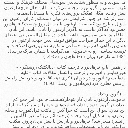
می‌نمودند و به منظور شناساندن سویه‌های مختلف فرهنگ و اندیشه
غرب، متونی را گزینش و ترجمه می‌کردند. با این حال هرچه ارغنون
پیش رفت، امکان تفکیک پروژه‌های فکری با مسائل انضمامی
دشوارتر شد. در چنین شرایطی، در میان دست‌اندرکاران ارغنون این
سؤال مطرح بود که نسبت ارغنون با مسائل روز چیست؟ فرهادپور
مصر بود که اگر بناست به ناگزیر ارغنون را پایانی باشد، این پایان
اتفاقاً باید لحنی سیاسی‌تر داشته باشد. در مقابل البته برخی اعضای
دیگر، با این حد از صراحت موافق نبودند. بدین جهت، ارغنون در
همان بزنگاهی که زمینه اجتماعی ممکن شدنش، یعنی اصلاحات و
توسعه سیاسی رو به خاموشی می‌گرایید، با شماره مرگ در سال
1384 به کار خود پایان داد»(آقاجان زاده 1393).
در همین ایام، فرهادپور با ترجمه کتاب «دیالکتیک روشنگری»
هورکهایمر و آدورنو، و ترجمه و انتشار مقالات کتاب «علیه
ایده‌آلیسم» آدورنو، در جریان فکری دهه 80، خود و جریانش را بیش
از پیش مطرح کرد (فرهادپور و اردبیلی 1393).
ب) گروه رخداد
خاموشی ارغنون، پایان کار نئومارکسیست‌ها نبود. این جمع کم
تعداد، در گروه جدید رخداد، فعالیت‌های خود را از سر گرفتند. اما در
این میان، سؤال این است که چرا گذر از مکتب فرانکفورت و مجله
ارغنون، به تشکیل گروه رخداد (ترجمه آثار ژیژک، بدیو، آگامبن و
رانسیر) منجر شد؟ فرهادپور و یارانش با پیش بردن پروژه مکتب
فرانکفورت با بن‌بست‌هایی مواجه شدند و برای آن‌ها این پرسش