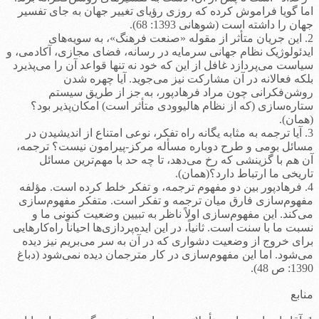
اما گویا فراموش کرده که روزی رؤیای تغییر جهان به جای تفسیر
جهان را داشته است (شوهانی 1393: 68).
2. این جریان متأثر از مقوله «صنعت فرهنگ»، به سویه‌های
ایدئولوژیک نظام جهانی سرمایه در رسانه، فضای مجازی، آکادمی، و
سیاست می‌پردازد غافل از این که خود نه تنها قواعد آن را می‌پذیرد
بلکه فعالانه در آن مشارکت نیز می‌جوید. آیا چهره شدن
روشن‌فکرانی چون مراد فرهادپور، به جز از طریق سیستم
ستاره‌سازی (که از نظام هالیوودی متأثر است) امکان‌پذیر بود؟
(همان).
3. آیا ترجمه به مثابه یگانه راه تفکر، نوعی امتناع از اندیشیدن در
مسائل بومی و طرح دوباره مسأله مرکز-پیرامون نیست؟ ترجمه،
آن هم با گزینشی که رخ می‌دهد، تا چه حد با مهم‌ترین مسائل
تاریخی ما ارتباط دارد؟(همان).
4. فرهادپور بین دو مفهوم ترجمه، و تفکر خلط کرده است. مؤلفه
مفهوم‌سازی فارق میان ترجمه و تفکر است. متفکر مفهوم‌سازی
می‌کند. این مفهوم‌سازی اولاً ناظر به تبیین وضعیت کنونی ما و
نسبت ما با سنت است. ثانیاً، در این ایده‌پردازی‌ها احیاناً راه‌کارهایی
برای خروج از وضعیت دشواری که در آن به سر می‌بریم نیز دیده
می‌شود. اما این مفهوم‌سازی در کار مترجمان دیده نمی‌شود (دباغ
1390: ص 48).
منابع