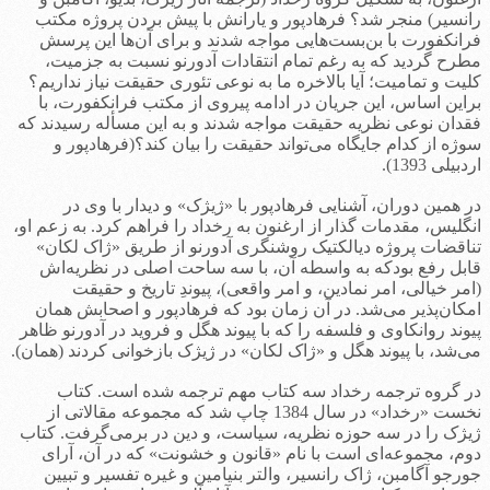
رانسیر) منجر شد؟ فرهادپور و یارانش با پیش بردن پروژه مکتب
فرانکفورت با بن‌بست‌هایی مواجه شدند و برای آن‌ها این پرسش
مطرح گردید که به رغم تمام انتقادات آدورنو نسبت به جزمیت،
کلیت و تمامیت؛ آیا بالاخره ما به نوعی تئوری حقیقت نیاز نداریم؟
براین اساس، این جریان در ادامه پیروی از مکتب فرانکفورت، با
فقدان نوعی نظریه حقیقت مواجه شدند و به این مسأله رسیدند که
سوژه از کدام جایگاه می‌تواند حقیقت را بیان کند؟(فرهادپور و
اردبیلی 1393).
در همین دوران، آشنایی فرهادپور با «ژیژک» و دیدار با وی در
انگلیس، مقدمات گذار از ارغنون به رخداد را فراهم کرد. به زعم او،
تناقضات پروژه دیالکتیک روشنگری آدورنو از طریق «ژاک لکان»
قابل رفع بودکه به واسطه آن، با سه ساحت اصلی در نظریه‌اش
(امر خیالی، امر نمادین، و امر واقعی)، پیوندِ تاریخ و حقیقت
امکان‌پذیر می‌شد. در آن زمان بود که فرهادپور و اصحابش همان
پیوند روانکاوی و فلسفه را که با پیوند هگل و فروید در آدورنو ظاهر
می‌شد، با پیوند هگل و «ژاک لکان» در ژیژک بازخوانی کردند (همان).
در گروه ترجمه رخداد سه کتاب مهم ترجمه شده است. کتاب
نخست «رخداد» در سال 1384 چاپ شد که مجموعه مقالاتی از
ژیژک را در سه حوزه نظریه، سیاست، و دین در برمی‌گرفت. کتاب
دوم، مجموعه‌ای است با نام «قانون و خشونت» که در آن، آرای
جورجو آگامبن، ژاک رانسیر، والتر بنیامین و غیره تفسیر و تبیین