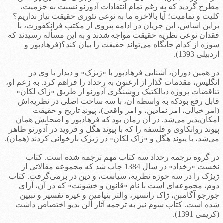
مطرح گردید که به رغم تمام انتقادات آدورنو نسبت به جزمیت،
کلیت و تمامیت؛ آیا بالاخره ما به نوعی تئوری حقیقت نیاز نداریم؟
براین اساس، این جریان در ادامه پیروی از مکتب فرانکفورت، با
فقدان نوعی نظریه حقیقت مواجه شدند و به این مسأله رسیدند که
سوژه از کدام جایگاه می‌تواند حقیقت را بیان کند؟(فرهادپور و
اردبیلی 1393).
در همین دوران، آشنایی فرهادپور با «ژیژک» و دیدار با وی در
انگلیس، مقدمات گذار از ارغنون به رخداد را فراهم کرد. به زعم او،
تناقضات پروژه دیالکتیک روشنگری آدورنو از طریق «ژاک لکان»
قابل رفع بودکه به واسطه آن، با سه ساحت اصلی در نظریه‌اش
(امر خیالی، امر نمادین، و امر واقعی)، پیوندِ تاریخ و حقیقت
امکان‌پذیر می‌شد. در آن زمان بود که فرهادپور و اصحابش همان
پیوند روانکاوی و فلسفه را که با پیوند هگل و فروید در آدورنو ظاهر
می‌شد، با پیوند هگل و «ژاک لکان» در ژیژک بازخوانی کردند (همان).
در گروه ترجمه رخداد سه کتاب مهم ترجمه شده است. کتاب
نخست «رخداد» در سال 1384 چاپ شد که مجموعه مقالاتی از
ژیژک را در سه حوزه نظریه، سیاست، و دین در برمی‌گرفت. کتاب
دوم، مجموعه‌ای است با نام «قانون و خشونت» که در آن، آرای
جورجو آگامبن، ژاک رانسیر، والتر بنیامین و غیره تفسیر و تبیین
شده است. کتاب سوم نیز به ترجمه آثار آلن بدیو اختصاص داشت
(کریمی 1391).