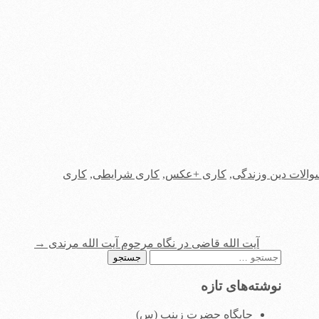
والات دین وزندگی
,
کاری +عکس
,
کاری شرایطی
,
کاری
آیت الله قاضی در نگاه مرحوم آیت الله مرندی
→
جستجو
برای:
نوشته‌های تازه
جایگاه حضرت زینب (س)