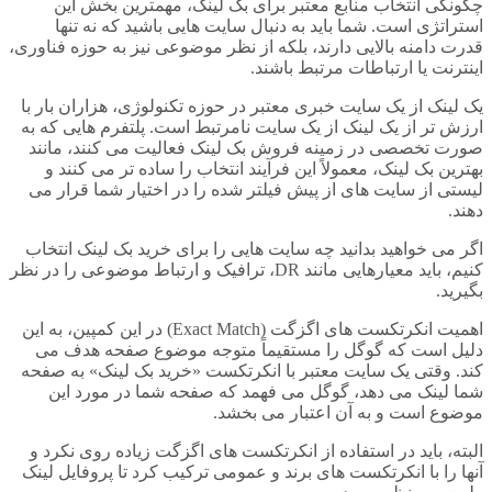
چگونگی انتخاب منابع معتبر برای بک لینک، مهمترین بخش این
استراتژی است. شما باید به دنبال سایت هایی باشید که نه تنها
قدرت دامنه بالایی دارند، بلکه از نظر موضوعی نیز به حوزه فناوری،
اینترنت یا ارتباطات مرتبط باشند.
یک لینک از یک سایت خبری معتبر در حوزه تکنولوژی، هزاران بار با
ارزش تر از یک لینک از یک سایت نامرتبط است. پلتفرم هایی که به
صورت تخصصی در زمینه فروش بک لینک فعالیت می کنند، مانند
بهترین بک لینک، معمولاً این فرآیند انتخاب را ساده تر می کنند و
لیستی از سایت های از پیش فیلتر شده را در اختیار شما قرار می
دهند.
اگر می خواهید بدانید چه سایت هایی را برای خرید بک لینک انتخاب
کنیم، باید معیارهایی مانند DR، ترافیک و ارتباط موضوعی را در نظر
بگیرید.
اهمیت انکرتکست های اگزگت (Exact Match) در این کمپین، به این
دلیل است که گوگل را مستقیماً متوجه موضوع صفحه هدف می
کند. وقتی یک سایت معتبر با انکرتکست «خرید بک لینک» به صفحه
شما لینک می دهد، گوگل می فهمد که صفحه شما در مورد این
موضوع است و به آن اعتبار می بخشد.
البته، باید در استفاده از انکرتکست های اگزگت زیاده روی نکرد و
آنها را با انکرتکست های برند و عمومی ترکیب کرد تا پروفایل لینک