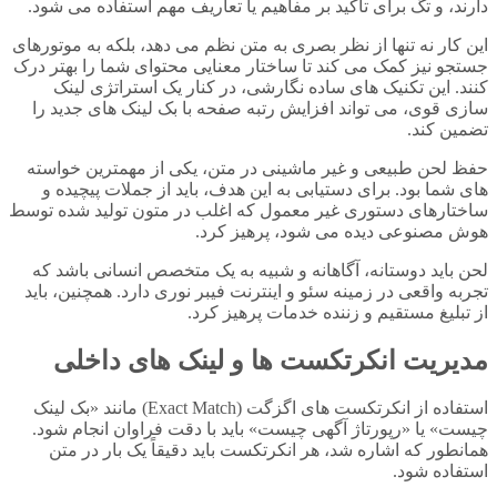
دارند، و تگ برای تاکید بر مفاهیم یا تعاریف مهم استفاده می شود.
این کار نه تنها از نظر بصری به متن نظم می دهد، بلکه به موتورهای
جستجو نیز کمک می کند تا ساختار معنایی محتوای شما را بهتر درک
کنند. این تکنیک های ساده نگارشی، در کنار یک استراتژی لینک
سازی قوی، می تواند افزایش رتبه صفحه با بک لینک های جدید را
تضمین کند.
حفظ لحن طبیعی و غیر ماشینی در متن، یکی از مهمترین خواسته
های شما بود. برای دستیابی به این هدف، باید از جملات پیچیده و
ساختارهای دستوری غیر معمول که اغلب در متون تولید شده توسط
هوش مصنوعی دیده می شود، پرهیز کرد.
لحن باید دوستانه، آگاهانه و شبیه به یک متخصص انسانی باشد که
تجربه واقعی در زمینه سئو و اینترنت فیبر نوری دارد. همچنین، باید
از تبلیغ مستقیم و زننده خدمات پرهیز کرد.
مدیریت انکرتکست ها و لینک های داخلی
استفاده از انکرتکست های اگزگت (Exact Match) مانند «بک لینک
چیست» یا «رپورتاژ آگهی چیست» باید با دقت فراوان انجام شود.
همانطور که اشاره شد، هر انکرتکست باید دقیقاً یک بار در متن
استفاده شود.