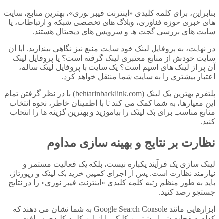
بنابراین، برای کلمه کلیدی «اینترنت فیبر نوری»، بهترین منابع، سایت
های خبری حوزه فناوری، وبلاگ های تخصصی شبکه و ارتباطات، یا
سایت های بررسی گجت ها و سرویس های دیجیتال هستند.
در نهایت، به پروفایل لینک خود سایت منبع نیز نگاهی بیندازید. آیا آن
سایت خودش از منابع معتبری لینک گرفته است؟ یا پروفایل لینک
آن پر از لینک های اسپم است؟ یک سایت با پروفایل لینک سالم،
اعتبار بیشتری را به سایت شما منتقل خواهد کرد.
پلتفرم بهترین بک لینک (behtarinbacklink.com) با در نظر گرفتن تمام
این معیارها، به شما کمک می کند تا با اطمینان خاطر، نحوه انتخاب
منابع مناسب برای بک لینک را بیاموزید و بهترین گزینه ها را انتخاب
کنید.
نظارت بر نتایج و بهینه سازی مداوم
لینک سازی یک فرآیند یکباره نیست، بلکه یک فعالیت مستمر و
نیازمند نظارت است. پس از اجرای کمپین خرید بک لینک و رپورتاژ،
باید به طور منظم رتبه کلمه کلیدی «اینترنت فیبر نوری» را در نتایج
جستجو رصد کنید.
ابزارهایی مانند Google Search Console به شما نشان می دهند که
کدام صفحات شما بیشترین کلیک را از این کلمه کلیدی دریافت می