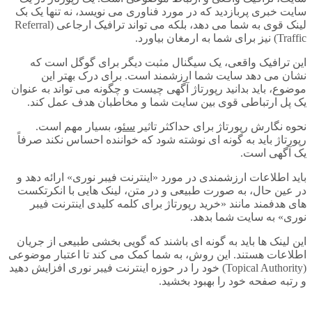
سایت خبری پربازدید که در مورد فناوری می نویسد، نه تنها یک بک
لینک قوی به شما می دهد، بلکه می تواند ترافیک ارجاعی (Referral
Traffic) نیز برای شما به ارمغان بیاورد.
این ترافیک واقعی، یک سیگنال مثبت دیگر برای گوگل است که
نشان می دهد سایت شما ارزشمند است. برای درک بهتر این
موضوع، باید بدانید رپورتاژ آگهی چیست و چگونه می تواند به عنوان
یک پل ارتباطی قوی بین سایت شما و مخاطبان هدف عمل کند.
نحوه نگارش رپورتاژ برای حداکثر تاثیر
سئو
، بسیار مهم است.
رپورتاژ باید به گونه ای نوشته شود که خواننده احساس نکند صرفاً
یک آگهی است.
باید اطلاعات ارزشمندی در مورد «اینترنت فیبر نوری» ارائه دهد و
در عین حال، به صورت طبیعی و در متن، لینک هایی با انکرتکست
های هدفمند مانند «خرید رپورتاژ برای کلمه کلیدی اینترنت فیبر
نوری» به سایت شما بدهد.
این لینک ها باید به گونه ای باشند که گویی بخشی طبیعی از جریان
اطلاعات هستند. این روش، به شما کمک می کند تا اعتبار موضوعی
(Topical Authority) خود را در حوزه اینترنت فیبر نوری افزایش دهید
و رتبه صفحه خود را بهبود بخشید.