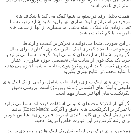
استراتژی ناقص است.
اهمیت تحلیل رقبا در سئو، به شما کمک می کند تا شکاف های
موجود در استراتژی لینک سازی آنها را پیدا کنید. شاید رقیب شما
تعداد زیادی بک لینک داشته باشد، اما بسیاری از آنها از سایت های
نامرتبط یا کم کیفیت باشند.
در این صورت، شما می توانید با تمرکز بر کیفیت و ارتباط
موضوعی، با تعداد کمتری لینک، تاثیر بیشتری بگذارید. برای مثال،
اگر رقیب شما از سایت های عمومی لینک گرفته، شما می توانید با
خرید بک لینک قوی از سایت های تخصصی حوزه فناوری، اعتبار
بیشتری کسب کنید. این رویکرد هوشمندانه، به شما اجازه می دهد تا
با منابع محدودتر، نتایج بهتری بگیرید.
استراتژی های لینک سازی رقبا، اغلب شامل ترکیبی از بک لینک های
طبیعی و لینک های اکتسابی (مانند رپورتاژ) است. بررسی دقیق
انکرتکست های آنها نیز بسیار مهم است.
اگر آنها از انکرتکست های عمومی استفاده کرده اند، شما می توانید
با تمرکز بر انکرتکست های دقیق و اگزگت (Exact Match) مانند
«خرید بک لینک برای کلمه کلیدی اینترنت فیبر نوری»، شانس خود را
برای رتبه گرفتن در این عبارت خاص افزایش دهید.
همچنین، برای درک بهتر اینکه نقش بک لینک ها در رتبه بندی سایت