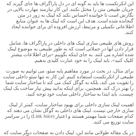
این انکرتکست ها باید به گونه ای در دل پاراگراف ها جای گیرند که
جریان طبیعی متن را مختل نکنند. این کار نیازمند مهارت بالایی در
نگارش است تا خواننده احساس نکند که لینک به زور در متن
گنجانده شده است. هدف این است که لینک ها به عنوان منابع
اطلاعاتی تکمیلی و مرتبط، ارزش افزوده ای برای خواننده ایجاد
کنند.
روش های طبیعی سازی لینک های داخلی در پاراگراف ها، شامل
قرار دادن آنها در جملاتی است که به طور طبیعی به موضوع لینک
شده اشاره می کنند. به جای اینکه بگوییم «برای اطلاعات بیشتر
کلیک کنید»، باید لینک را به خود عبارت کلیدی بدهیم.
برای مثال، در بحث در مورد مفاهیم پایه سئو، می توانیم به صورت
طبیعی از انکرتکست استفاده کنیم. این کار نه تنها سئو داخلی سایت
را تقویت می کند، بلکه به گوگل کمک می کند تا ساختار سایت شما
را بهتر درک کند. همچنین، برای اینکه بدانید پیش نیاز ساخت بک لینک
چیست، باید ابتدا به ساختار داخلی سایت خود توجه کنید.
اهمیت لینک سازی داخلی برای بهبود ساختار سایت، کمتر از لینک
سازی خارجی نیست. لینک های داخلی به گوگل نشان می دهند که
کدام صفحات شما مهمتر هستند و اعتبار (Link Juice) را در سراسر
سایت توزیع می کنند.
در یک مقاله طولانی مانند این، لینک دادن به صفحات دیگر سایت که