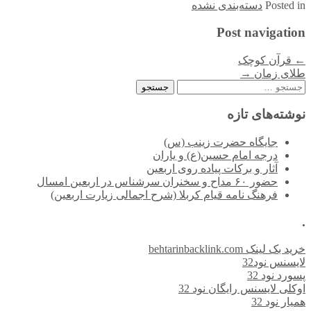
in
Posted
دسته‌بندی نشده
Post navigation
←
قرآن کوچک
طلای زمان
→
جستجو
برای:
نوشته‌های تازه
جایگاه حضرت زینب (س)
درجه امام حسین(ع) و یاران
آثار و برکات پیاده روی اربعین
حضور ۶۰ مداح و سخنران سرشناس در اربعین امسال
فرهنگ نامه قیام کربلا (شرح اجمالی زیارت اربعین)
.
خرید بک لینک behtarinbacklink.com
لایسنس نود32
پسورد نود 32
اوکلی لایسنس رایگان نود 32
همیار نود 32