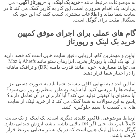
به موضوعات مرتبط مانند «
خرید بک لینک
» یا «
رپورتاژ آگهی
» می
پردازند، یک اقدام ضروری است. این کار به کاربر کمک می کند تا در
سایت شما بماند و اطلاعات بیشتری کسب کند، که این خود یک
سیگنال مثبت برای گوگل است.
گام های عملی برای اجرای موفق کمپین
خرید بک لینک و رپورتاژ
اولین و مهمترین گام، ارزیابی دقیق سایت هایی است که قصد دارید
از آنها بک لینک یا رپورتاژ بخرید. ابزارهای سئو مانند Ahrefs یا Moz
می توانند معیارهای خوبی مانند قدرت دامنه (DR) و ترافیک ماهانه
را در اختیار شما قرار دهند.
اما این اعداد به تنهایی کافی نیستند. شما باید به صورت دستی نیز
سایت ها را بررسی کنید. آیا سایت به طور منظم به روز می شود؟
آیا محتوای با کیفیتی تولید می کند؟ آیا کاربران در آن تعامل دارند؟
پاسخ به این سوالات به شما کمک می کند تا از خرید لینک از سایت
های بی کیفیت یا اسپم جلوگیری کنید.
ارتباط موضوعی، فاکتور کلیدی دیگری است. یک لینک از یک سایت
کاملاً نامرتبط، حتی اگر DR بالایی داشته باشد، ارزش چندانی ندارد.
گوگل به دنبال لینک هایی است که در یک بستر معنایی مرتبط قرار
گرفته باشند.