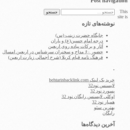
Post navigation
This
جستجو
site is
برای:
نوشته‌های تازه
جایگاه حضرت زینب (س)
درجه امام حسین(ع) و یاران
آثار و برکات پیاده روی اربعین
حضور ۶۰ مداح و سخنران سرشناس در اربعین امسال
فرهنگ نامه قیام کربلا (شرح اجمالی زیارت اربعین)
.
خرید بک لینک behtarinbacklink.com
لایسنس نود32
پسورد نود 32
اوکلی لایسنس رایگان نود 32
همیار نود 32
بهترین سئو
رایگان
آخرین دیدگاه‌ها