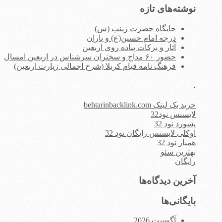
نوشته‌های تازه
جایگاه حضرت زینب (س)
درجه امام حسین(ع) و یاران
آثار و برکات پیاده روی اربعین
حضور ۶۰ مداح و سخنران سرشناس در اربعین امسال
فرهنگ نامه قیام کربلا (شرح اجمالی زیارت اربعین)
.
خرید بک لینک behtarinbacklink.com
لایسنس نود32
پسورد نود 32
اوکلی لایسنس رایگان نود 32
همیار نود 32
بهترین سئو
رایگان
آخرین دیدگاه‌ها
بایگانی‌ها
آگوست 2026