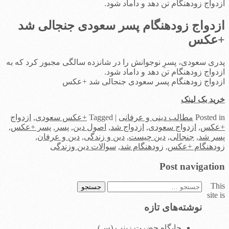
ازدواج زودهنگام تن دهد و داماد شود.
ازدواج زودهنگام پسر سعودی جنجالی شد
+عکس
پدری سعودی، پسرِ نوجوانش را در شانزده سالگی مجبور کرد که به
ازدواج زودهنگام تن دهد و داماد شود.
ازدواج زودهنگام پسر سعودی جنجالی شد +عکس
خرید بک لینک
in
Posted
مطالب دینی و عرفانی
|
Tagged
+عکس سعودی
,
ازدواج
+عکس
,
ازدواج سعودی
,
ازدواج شد
,
اصول دین
,
پسر
,
پسر +عکس
,
پسر شد
,
جنجالی
,
دین چیست
,
دین و زندگی
,
دین و عرفان
,
زودهنگام +عکس
,
زودهنگام شد
,
سوالات دین وزندگی
Post navigation
This
جستجو
site is
برای:
نوشته‌های تازه
جایگاه حضرت زینب (س)