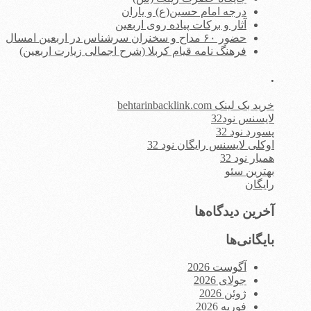
درجه امام حسین(ع) و یاران
آثار و برکات پیاده روی اربعین
حضور ۶۰ مداح و سخنران سرشناس در اربعین امسال
فرهنگ نامه قیام کربلا (شرح اجمالی زیارت اربعین)
.
خرید بک لینک behtarinbacklink.com
لایسنس نود32
پسورد نود 32
اوکلی لایسنس رایگان نود 32
همیار نود 32
بهترین سئو
رایگان
آخرین دیدگاه‌ها
بایگانی‌ها
آگوست 2026
جولای 2026
ژوئن 2026
فوریه 2026