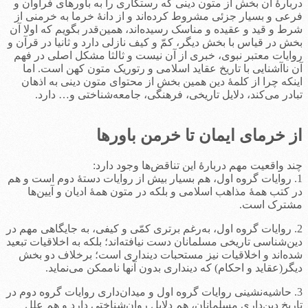
دربارۀ آن بخش از متون دینی که رستگاری را به باورهای فراوان و
فرعی و بسیار جزئی مشروط کرده‌اند و از دانۀ خرما به خرمنی از
شرط و قید و عقیده و مناسک رسیده‌اند، همین‌قدر بگویم که اولا آن
بخش در قیاس با بخش دیگر، کمّ و کیف نازلی دارد و ثانیا در قرآن و
روایات معتبر نبوی، خبری از آن نیست و ثالثا مشکل اصلی در فهم
آن ناآشنایی با تاریخ عقاید اسلامی و رتوریک متون کهن است. اما
اینکه چرا از کلمۀ دین همین بخش از محتوای متون دینی به اذهان
تبادر می‌کند، دلایل تاریخی، فرهنگی، جامعه‌شناختی و… دارد.
از خرمای ایمان تا خرمن باورها
چند واقعیت مهم دربارۀ این تناقض‌ها وجود دارد:
1. روایات گروه اول، هم بسیار بیش از روایات دستۀ دوم است و هم
در کتب همۀ مذاهب اسلامی و بلکه در متون همۀ ادیان و آیین‌ها
مشترک است.
2. روایات گروه اول، به‌رغم برتری کمّی و کیفی، به جایگاهی مهم در
دین‌شناسی تاریخی مسلمانان دست نیافته‌اند؛ بلکه به اخلاقیات تبعید
شده‌اند و اخلاقیات نیز مستحبات دینداری است؛ برخلاف دو بخش
دیگر(عقاید و احکام) که دینداری بدون آنها ناممکن می‌نماید.
3. حاشیه‌نشینی روایات گروه اول و میدان‌داری روایات گروه دوم در
تاریخ دین‌داری مسلمانان، هم دلایل روان‌شناختی دارد و هم علل