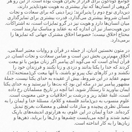
جوامع گوناگون برای فرار از بحران هویت بوده است. از این رو هر
گروهی از انسان‌ها که نیاز بیشتری به هویت نفوذناپذیر دارند،
دین‌داری نوع دوم را پذیراترند؛ زیرا دینی که برای سعادت و نجات
انسان شروط بیشتری می‌گذارد، قدرت بیشتری برای تمایزگذاری
میان انسان‌ها دارد و هویت نیز در گرو تمایزات است، نه اشتراکات.
دین هویت‌ساز نیز آن اندازه که به عقاید و مناسک نیازمند است،
محتاج اخلاق نیست؛ خصوصا اخلاق مشترک جهانی که تمایزها را
برمی‌دارد.
در متون نخستین ادیان، از جمله در قرآن و روایات معتبر اسلامی،
اخلاق مهم‌ترین بخش دین است و ضامن سعادت و نجات انسان. در
قرآن آیه‌ای است که می‌گوید ای پیامبر اگر زنان مؤمن با تو بیعت
کردند که خدا را یکتا بدانند و دزدی و زنا نکنند و فرزندان خود را
نکشند و در کارهای نیک پیرو تو باشند، با آنها بیعت کن(ممتحنه/12).
سهم عقاید در این شروط، بیش از عقیده به خدای یکتا نیست. جملۀ
مشهور پیامبر نیز در مکه این بود که بت‌ها را نپرستید و به خدای یکتا
ایمان بیاورید تا رستگار شوید. اما آنچه در تاریخ مسلمانان رخ داده
است، غلبۀ عقاید ریز و درشت بر اخلاقیات و حتی معنویت است.
علوم منسوب به دین(مانند فلسفه و کلام)، مسئلۀ خدا و ایمان را به
مسائل نظری پیچیده و منازعات لفظی و معضلات بغرنج تبدیل
کرده‌اند. خدا و ایمان در این علوم، به هزارتوی اندیشه‌های باریک
تبعید شدند و آنچه می‌بایست چشم‌ها و دل‌ها را برباید، ذهن‌ها و
زبان‌ها را به کار انداخته است.