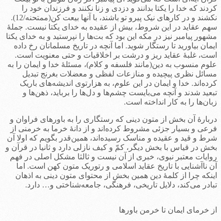
کردند که خدا را یکتا بدانند و دزدی و زنا نکنند و فرزندان خود را
نکشند و در کارهای نیک پیرو تو باشند، با آنها بیعت کن(ممتحنه/12).
سهم عقاید در این شروط، بیش از عقیده به خدای یکتا نیست. جملۀ
مشهور پیامبر نیز در مکه این بود که بت‌ها را نپرستید و به خدای یکتا
ایمان بیاورید تا رستگار شوید. اما آنچه در تاریخ مسلمانان رخ داده
است، غلبۀ عقاید ریز و درشت بر اخلاقیات و حتی معنویت است.
علوم منسوب به دین(مانند فلسفه و کلام)، مسئلۀ خدا و ایمان را به
مسائل نظری پیچیده و منازعات لفظی و معضلات بغرنج تبدیل
کرده‌اند. خدا و ایمان در این علوم، به هزارتوی اندیشه‌های باریک
تبعید شدند و آنچه می‌بایست چشم‌ها و دل‌ها را برباید، ذهن‌ها و
زبان‌ها را به کار انداخته است.
دربارۀ آن بخش از متون دینی که رستگاری را به باورهای فراوان و
فرعی و بسیار جزئی مشروط کرده‌اند و از دانۀ خرما به خرمنی از
شرط و قید و عقیده و مناسک رسیده‌اند، همین‌قدر بگویم که اولا آن
بخش در قیاس با بخش دیگر، کمّ و کیف نازلی دارد و ثانیا در قرآن و
روایات معتبر نبوی، خبری از آن نیست و ثالثا مشکل اصلی در فهم
آن ناآشنایی با تاریخ عقاید اسلامی و رتوریک متون کهن است. اما
اینکه چرا از کلمۀ دین همین بخش از محتوای متون دینی به اذهان
تبادر می‌کند، دلایل تاریخی، فرهنگی، جامعه‌شناختی و… دارد.
از خرمای ایمان تا خرمن باورها