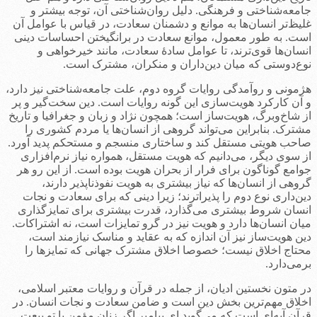
جامعه‌شناختی و فرهنگی. دلیل روان‌شناختی آن، توجه بیشتر و
غلیظ‌تر انسان‌ها به موانع و دشمنان سعادت، در قیاس با عوامل آن
است. به طور معمول، موانع سعادت در برانگیختن احساسات دینی
انسان‌ها قوی‌ترند، تا عوامل سادۀ سعادت، مانند خیرخواهی و
نوع‌دوستی که میان دین‌داران و منکران، مشترک است.
هژمونی و روآمدگی روایات گروه دوم، علت جامعه‌شناختی نیز دارد،
و آن کارکرد هویت‌سازی این گونه روایات است. دین سخت‌گیر و پر
از شاخ‌وبرگ، هویت‌ساز است؛ همچون نژاد و زبان و جغرافیا و تاریخ
مشترک. بنابراین می‌تواند گروهی از انسان‌ها یا مردم کشوری را
صاحب هویتی مستقل کند و ساختاری منسجم و مستحکم پدید آورد.
از سوی دیگر، می‌دانیم که هویت مستقل، همواره نیاز نرم‌افزاری
جوامع گوناگون برای فرار از بحران هویت بوده است. از این رو هر
گروهی از انسان‌ها که نیاز بیشتری به هویت نفوذناپذیر دارند،
دین‌داری نوع دوم را پذیراترند؛ زیرا دینی که برای سعادت و نجات
انسان شروط بیشتری می‌گذارد، قدرت بیشتری برای تمایزگذاری
میان انسان‌ها دارد و هویت نیز در گرو تمایزات است، نه اشتراکات.
دین هویت‌ساز نیز آن اندازه که به عقاید و مناسک نیازمند است،
محتاج اخلاق نیست؛ خصوصا اخلاق مشترک جهانی که تمایزها را
برمی‌دارد.
در متون نخستین ادیان، از جمله در قرآن و روایات معتبر اسلامی،
اخلاق مهم‌ترین بخش دین است و ضامن سعادت و نجات انسان. در
قرآن آیه‌ای است که می‌گوید ای پیامبر اگر زنان مؤمن با تو بیعت