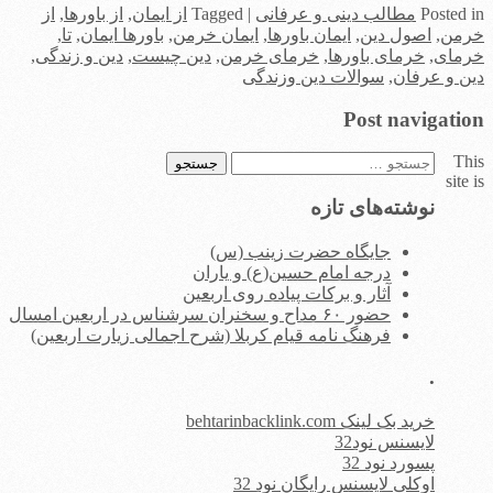
in
Posted
مطالب دینی و عرفانی
|
Tagged
از ایمان
,
از باورها
,
از
خرمن
,
اصول دین
,
ایمان باورها
,
ایمان خرمن
,
باورها ایمان
,
تا
,
خرمای
,
خرمای باورها
,
خرمای خرمن
,
دین چیست
,
دین و زندگی
,
دین و عرفان
,
سوالات دین وزندگی
Post navigation
This
جستجو
site is
برای:
نوشته‌های تازه
جایگاه حضرت زینب (س)
درجه امام حسین(ع) و یاران
آثار و برکات پیاده روی اربعین
حضور ۶۰ مداح و سخنران سرشناس در اربعین امسال
فرهنگ نامه قیام کربلا (شرح اجمالی زیارت اربعین)
.
خرید بک لینک behtarinbacklink.com
لایسنس نود32
پسورد نود 32
اوکلی لایسنس رایگان نود 32