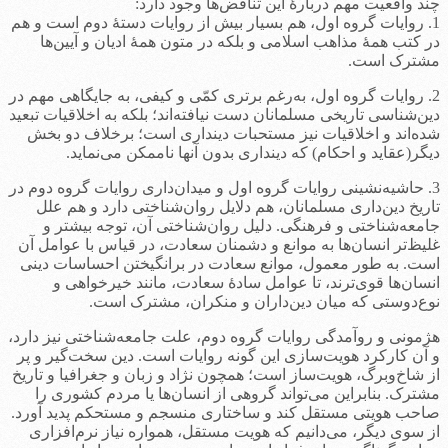
چند واقعیت مهم دربارۀ این تناقض‌ها وجود دارد:
1. روایات گروه اول، هم بسیار بیش از روایات دستۀ دوم است و هم
در کتب همۀ مذاهب اسلامی و بلکه در متون همۀ ادیان و آیین‌ها
مشترک است.
2. روایات گروه اول، به‌رغم برتری کمّی و کیفی، به جایگاهی مهم در
دین‌شناسی تاریخی مسلمانان دست نیافته‌اند؛ بلکه به اخلاقیات تبعید
شده‌اند و اخلاقیات نیز مستحبات دینداری است؛ برخلاف دو بخش
دیگر(عقاید و احکام) که دینداری بدون آنها ناممکن می‌نماید.
3. حاشیه‌نشینی روایات گروه اول و میدان‌داری روایات گروه دوم در
تاریخ دین‌داری مسلمانان، هم دلایل روان‌شناختی دارد و هم علل
جامعه‌شناختی و فرهنگی. دلیل روان‌شناختی آن، توجه بیشتر و
غلیظ‌تر انسان‌ها به موانع و دشمنان سعادت، در قیاس با عوامل آن
است. به طور معمول، موانع سعادت در برانگیختن احساسات دینی
انسان‌ها قوی‌ترند، تا عوامل سادۀ سعادت، مانند خیرخواهی و
نوع‌دوستی که میان دین‌داران و منکران، مشترک است.
هژمونی و روآمدگی روایات گروه دوم، علت جامعه‌شناختی نیز دارد،
و آن کارکرد هویت‌سازی این گونه روایات است. دین سخت‌گیر و پر
از شاخ‌وبرگ، هویت‌ساز است؛ همچون نژاد و زبان و جغرافیا و تاریخ
مشترک. بنابراین می‌تواند گروهی از انسان‌ها یا مردم کشوری را
صاحب هویتی مستقل کند و ساختاری منسجم و مستحکم پدید آورد.
از سوی دیگر، می‌دانیم که هویت مستقل، همواره نیاز نرم‌افزاری