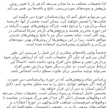
لذا تحقیقات مختلف به ما نشان می‌دهد که هر بار با تغییر روشِ
پژوهش و نمونه‌های موردبررسی، نتایج و یافته‌ها نیز تغییر می‌کند.
من می‌توانم تصوّر کنم که روان‌شناسان حوزۀ دین چگونه این
تفاوت‌ها را تفسیر خواهند کرد. ممکن است بعضی از آنها «فرضیۀ
سبک پردازش» را ترجیح دهند، چراکه پژوهش‌های صورت‌گرفته در
این حوزه محرزتر هستند و پژوهش‌های تازه‌تر صرفاً استثنائی در
روند کلّی است. شاید بعضی دیگر نیز با نتایج پژوهش‌های جدیدتر
موافق باشند، زیرا در این پژوهش‌ها از روش‌های بهتر، نمونه‌های
بزرگ‌تر و تکنولوژی پیشرفته‌تری استفاده شده است.
شخصاً وقتی یافته‌های مغایری از این قبیل را می‌بینم، این طور
گمان می‌کنم که حتّی اگر تحقیقات ثابت کند که ارتباطی میان نحوۀ
پردازش ذهنی و سطح تدیّن افراد وجود داشته باشد، احتمالاً این
ارتباط جزئی است. به عبارت دیگر نحوۀ پردازشِ ذهنیِ افراد
نمی‌تواند توجیه مناسبی برای تفاوت سطح دیانت اشخاص باشد.
براساس تمام پژوهش‌هایی که در حوزۀ روان‌شناسی دین صورت
گرفته، اگر بخواهم عوامل دخیل را به سه متغیّر محدود کنم، دلایل
گرایش انسان‌ به دین از این قرار خواهد بود:
نخستین عامل استعداد و زمینۀ ژنتیکی است. تحقیقات نشان می‌دهد
که دوقلوهای همسان (حتّی اگر جدا از هم بزرگ شوند) در مقایسه با
دوقلوهای غیرهمسان، شباهت قابل‌توجّهی در حوزۀ اعتقادات و
فعالیت‌های مذهبی دارند. در حقیقت دانشمندان متّفق‌القول‌اند که