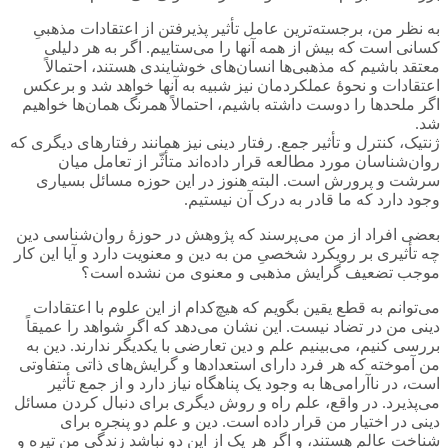
به نظر من، برجسته‌ترین عامل تأثیر پذیرفتن از اعتقادات مذهبیِ
کسانی است که بیش از همه آنها را می‌ستاییم. اگر به هر دلیلی
معتقد باشیم که مذهبی‌ها انسان‌های خوشایندی هستند، احتمالاً
اعتقادات و نحوۀ عملکردمان نیز شبیه به آنها خواهد شد و برعکس
اگر ملحدها را دوست داشته باشیم، احتمالاً همرنگ همان‌ها خواهیم
شد.
ژنتیک، کنترل و تأثیر جمع. رفتار دینی نیز همانند رفتارهای دیگری که
روان‌شناسان مورد مطالعه قرار داده‌اند متأثّر از تعامل میان
سرشت و پرورش است. البته هنوز در این حوزه مسائل بسیاری
وجود دارد که ما قادر به درک آن نیستیم.
بعضی افراد از من می‌پرسند که پژوهش در حوزۀ روان‌شناسی دین
چه تأثیری بر رویکرد شخصیِ من به دین و معنویت دارد و آیا این کار
موجب تضعیف گرایش مذهبی و معنوی من نشده است؟
می‌توانم به قطع یقین بگویم که هیچ‌کدام از این علوم با اعتقادات
دینی من در تضاد نیست. این نشان می‌دهد که اگر شواهد را عمیقاً
بررسی کنیم، می‌بینیم علم و دین تعارضی با یکدیگر ندارند. دین به
من آموخته که هر فرد دارای استعدادها و گرایش‌های ذاتی متفاوتی
است، در ناآرامی‌ها به وجود یک پناهگاه نیاز دارد و از جمع تأثیر
می‌پذیرد. در واقع، علم راه و روش دیگری برای دنبال کردن مسائل
دینی در اختیار من قرار داده است. دین و علم دو پنجره برای
شناخت عالم هستند، و اگر هر یک از این دو نباشد زندگی من تیره و