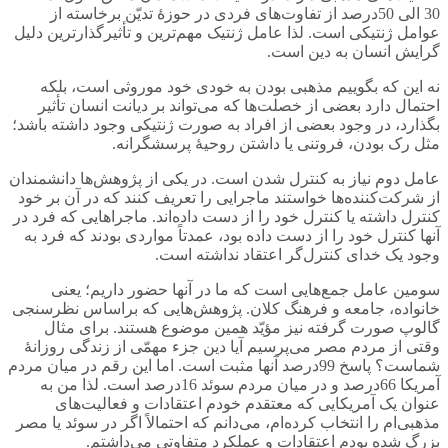
30 الی 50درصد از تفاوت‌های فردی در حوزۀ تدیّن برخاسته از
عوامل ژنتیکی است. لذا عامل ژنتیک مهم‌ترین و تأثیرگذارترین دلیل
گرایش انسان به دین است.
نه این که بگوییم مذهبی بودن به خودی خود موروثی است، بلکه
احتمال دارد بعضی از خصلت‌ها که می‌تواند بر دیانت انسان تأثیر
بگذارد، در وجود بعضی از افراد به صورت ژنتیکی وجود داشته باشد؛
مثل رک بودن، فروتنی یا داشتن روحیۀ پرسشگرانه.
عامل دوم نیاز به کنترل شدن است. در یکی از پژوهش‌ها دانشمندان
از شرکت‌کننده‌ها خواستند ماجرایی را تعریف کنند که در آن بر خود
کنترل داشته یا کنترل خود را از دست داده‌اند. ماجراهایی که فرد در
آنها کنترل خود را از دست داده بود، عمدتاً مواردی بودند که فرد به
وجود یک خدای کنترل‌گر اعتقاد نداشته است.
سومین عامل جمع‌هایی است که ما در آنها حضور داریم؛ یعنی
خانواده، جامعه و فرهنگ کلان. پژوهش‌هایی که براساس نظرسنجی
گالوپ صورت گرفته نیز مؤیّد همین موضوع هستند. برای مثال
وقتی از مردم مصر می‌پرسیم آیا دین جزء مهمّی از زندگی روزانۀ
شماست؟ پاسخ 99درصد آنها مثبت است. اما این رقم در میان مردم
آمریکا 66درصد و در میان مردم سوئد 16درصد است. لذا من به
عنوان یک آمریکایی که معتقدم خودم اعتقادات و فعالیت‌های
مذهبی‌ام را انتخاب کرده‌ام، می‌دانم که احتمالاً اگر در سوئد یا مصر
بزرگ شده بودم اعتقادات و عملکرد متفاوتی می‌داشتم.