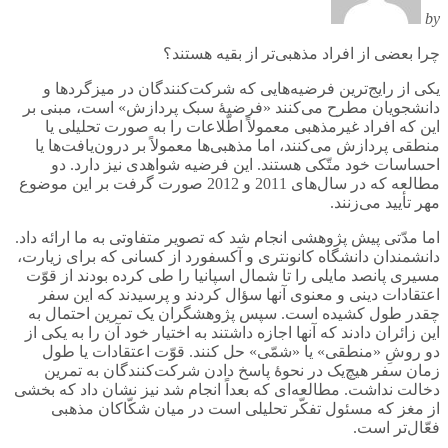
by
چرا بعضی از افراد مذهبی‌تر از بقیه هستند؟
یکی از رایج‌ترین فرضیه‌هایی که شرکت‌کنندگان در میزگردها و
دانشجویان مطرح می‌کنند «فرضیۀ سبک پردازش» است، مبنی بر
این که افراد غیرمذهبی معمولاً اطّلاعات را به صورت تحلیلی یا
منطقی پردازش می‌کنند، اما مذهبی‌ها معمولاً بر درون‌یافت‌ها یا
احساسات خود متّکی هستند. این فرضیه شواهدی نیز دارد. دو
مطالعه‌ که در سال‌های 2011 و 2012 صورت گرفت بر این موضوع
مهر تأیید می‌زنند.
اما مدّتی پیش پژوهشی انجام شد که تصویر متفاوتی به ما ارائه داد.
دانشمندان دانشگاه کانونتری و آکسفورد از کسانی که برای زیارت،
مسیری پانصد مایلی را تا شمال اسپانیا را طی کرده بودند از قوّت
اعتقادات دینی و معنوی آنها سؤال کردند و پرسیدند که این سفر
چقدر طول کشیده است. سپس پژوهشگران یک تمرین احتمال به
این زائران دادند که آنها اجازه داشتند به اختیار خود آن را به یکی از
دو روشِ «منطقی» یا «شمّی» حل کنند. قوّت اعتقادات یا طول
زمان سفر هیچ‌یک در نحوۀ پاسخ دادن شرکت‌کنندگان به تمرین
دخالت نداشت. مطالعه‌ای که بعداً انجام شد نیز نشان داد که بخشی
از مغز که مسئول تفکّر تحلیلی است در میان شکّاکان مذهبی
فعّال‌تر است.