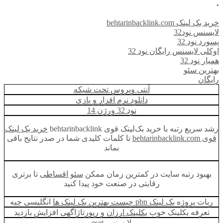
.
خرید بک لینک behtarinbacklink.com
لایسنس نود32
پسورد نود 32
اوکلی لایسنس رایگان نود 32
همیار نود 32
بهترین سئو
رایگان
آنتی ویروس تحت شبکه
دانلود نرم افزار و بازی
نود 32 ورژن 14
رشد سریع رتبه با خرید بک‌لینک قوی behtarinbacklink
خرید بک لینک
قوی behtarinbacklink.com
تا کلمات کلیدی شما در صدر نتایج باقی
بماند
بهبود رتبه سایت در کمترین زمان ممکن
سئو اقساطی
تا برتری
رقابتی در صنعت خود پیدا کنید
ربات پروژه
بک لینک pbn چیست بهترین بک لینک ها
انگلیسی چیه
تعرفه بکلینک خوب
بکلینک ارزان
و رپورتاژاگهی افزایش بازدید
لایسنس eset