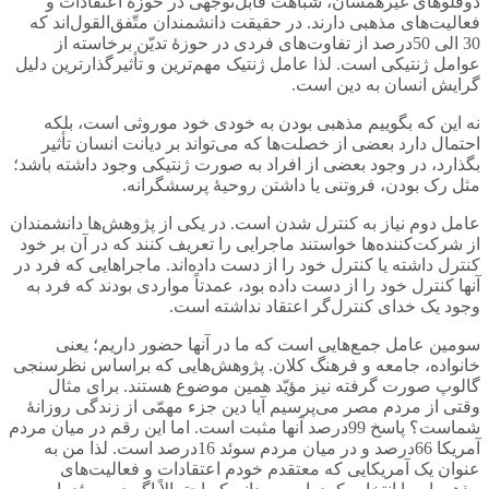
دوقلوهای غیرهمسان، شباهت قابل‌توجّهی در حوزۀ اعتقادات و
فعالیت‌های مذهبی دارند. در حقیقت دانشمندان متّفق‌القول‌اند که
30 الی 50درصد از تفاوت‌های فردی در حوزۀ تدیّن برخاسته از
عوامل ژنتیکی است. لذا عامل ژنتیک مهم‌ترین و تأثیرگذارترین دلیل
گرایش انسان به دین است.
نه این که بگوییم مذهبی بودن به خودی خود موروثی است، بلکه
احتمال دارد بعضی از خصلت‌ها که می‌تواند بر دیانت انسان تأثیر
بگذارد، در وجود بعضی از افراد به صورت ژنتیکی وجود داشته باشد؛
مثل رک بودن، فروتنی یا داشتن روحیۀ پرسشگرانه.
عامل دوم نیاز به کنترل شدن است. در یکی از پژوهش‌ها دانشمندان
از شرکت‌کننده‌ها خواستند ماجرایی را تعریف کنند که در آن بر خود
کنترل داشته یا کنترل خود را از دست داده‌اند. ماجراهایی که فرد در
آنها کنترل خود را از دست داده بود، عمدتاً مواردی بودند که فرد به
وجود یک خدای کنترل‌گر اعتقاد نداشته است.
سومین عامل جمع‌هایی است که ما در آنها حضور داریم؛ یعنی
خانواده، جامعه و فرهنگ کلان. پژوهش‌هایی که براساس نظرسنجی
گالوپ صورت گرفته نیز مؤیّد همین موضوع هستند. برای مثال
وقتی از مردم مصر می‌پرسیم آیا دین جزء مهمّی از زندگی روزانۀ
شماست؟ پاسخ 99درصد آنها مثبت است. اما این رقم در میان مردم
آمریکا 66درصد و در میان مردم سوئد 16درصد است. لذا من به
عنوان یک آمریکایی که معتقدم خودم اعتقادات و فعالیت‌های