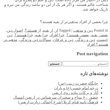
شناخت عالم هستند، و اگر هر یک از این دو نباشد زندگی من تیره و
تاریک خواهد شد.
چرا بعضی از افراد مذهبی‌تر از بقیه هستند؟
in
Posted
دین و مذهب
|
Tagged
از
,
از بقیه
,
از هستند؟
,
اصول دین
,
بعضی بقیه
,
بعضی هستند؟
,
چرا افراد
,
چرا بقیه
,
چرا هستند؟
,
دین
چیست
,
دین و زندگی
,
دین و عرفان
,
سوالات دین وزندگی
,
مذهبی‌تر
,
هستند؟ افراد
Post navigation
جستجو
برای:
نوشته‌های تازه
جایگاه حضرت زینب (س)
درجه امام حسین(ع) و یاران
آثار و برکات پیاده روی اربعین
حضور ۶۰ مداح و سخنران سرشناس در اربعین امسال
فرهنگ نامه قیام کربلا (شرح اجمالی زیارت اربعین)