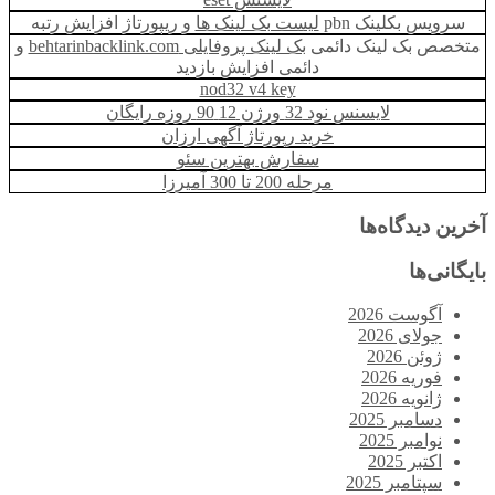
سرویس بکلینک pbn
لیست بک لینک ها
و ریپورتاژ افزایش رتبه
متخصص بک لینک دائمی
بک لینک پروفایلی behtarinbacklink.com
و
دائمی افزايش بازديد
nod32 v4 key
لایسنس نود 32 ورژن 12 90 روزه رایگان
خرید رپورتاژ آگهی ارزان
سفارش بهترین سئو
مرحله 200 تا 300 آمیرزا
آخرین دیدگاه‌ها
بایگانی‌ها
آگوست 2026
جولای 2026
ژوئن 2026
فوریه 2026
ژانویه 2026
دسامبر 2025
نوامبر 2025
اکتبر 2025
سپتامبر 2025