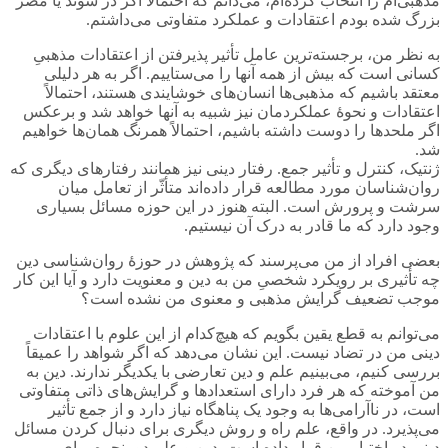
مذهبی‌ام را انتخاب کرده‌ام، می‌دانم که احتمالاً اگر در سوئد یا مصر
بزرگ شده بودم اعتقادات و عملکرد متفاوتی می‌داشتم.
به نظر من، برجسته‌ترین عامل تأثیر پذیرفتن از اعتقادات مذهبیِ
کسانی است که بیش از همه آنها را می‌ستاییم. اگر به هر دلیلی
معتقد باشیم که مذهبی‌ها انسان‌های خوشایندی هستند، احتمالاً
اعتقادات و نحوۀ عملکردمان نیز شبیه به آنها خواهد شد و برعکس
اگر ملحدها را دوست داشته باشیم، احتمالاً همرنگ همان‌ها خواهیم
شد.
ژنتیک، کنترل و تأثیر جمع. رفتار دینی نیز همانند رفتارهای دیگری که
روان‌شناسان مورد مطالعه قرار داده‌اند متأثّر از تعامل میان
سرشت و پرورش است. البته هنوز در این حوزه مسائل بسیاری
وجود دارد که ما قادر به درک آن نیستیم.
بعضی افراد از من می‌پرسند که پژوهش در حوزۀ روان‌شناسی دین
چه تأثیری بر رویکرد شخصیِ من به دین و معنویت دارد و آیا این کار
موجب تضعیف گرایش مذهبی و معنوی من نشده است؟
می‌توانم به قطع یقین بگویم که هیچ‌کدام از این علوم با اعتقادات
دینی من در تضاد نیست. این نشان می‌دهد که اگر شواهد را عمیقاً
بررسی کنیم، می‌بینیم علم و دین تعارضی با یکدیگر ندارند. دین به
من آموخته که هر فرد دارای استعدادها و گرایش‌های ذاتی متفاوتی
است، در ناآرامی‌ها به وجود یک پناهگاه نیاز دارد و از جمع تأثیر
می‌پذیرد. در واقع، علم راه و روش دیگری برای دنبال کردن مسائل
دینی در اختیار من قرار داده است. دین و علم دو پنجره برای