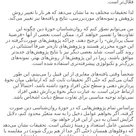
فعّال‌تر است.
لذا تحقیقات مختلف به ما نشان می‌دهد که هر بار با تغییر روشِ
پژوهش و نمونه‌های موردبررسی، نتایج و یافته‌ها نیز تغییر می‌کند.
من می‌توانم تصوّر کنم که روان‌شناسان حوزۀ دین چگونه این
تفاوت‌ها را تفسیر خواهند کرد. ممکن است بعضی از آنها «فرضیۀ
سبک پردازش» را ترجیح دهند، چراکه پژوهش‌های صورت‌گرفته در
این حوزه محرزتر هستند و پژوهش‌های تازه‌تر صرفاً استثنائی در
روند کلّی است. شاید بعضی دیگر نیز با نتایج پژوهش‌های جدیدتر
موافق باشند، زیرا در این پژوهش‌ها از روش‌های بهتر، نمونه‌های
بزرگ‌تر و تکنولوژی پیشرفته‌تری استفاده شده است.
شخصاً وقتی یافته‌های مغایری از این قبیل را می‌بینم، این طور
گمان می‌کنم که حتّی اگر تحقیقات ثابت کند که ارتباطی میان نحوۀ
پردازش ذهنی و سطح تدیّن افراد وجود داشته باشد، احتمالاً این
ارتباط جزئی است. به عبارت دیگر نحوۀ پردازشِ ذهنیِ افراد
نمی‌تواند توجیه مناسبی برای تفاوت سطح دیانت اشخاص باشد.
براساس تمام پژوهش‌هایی که در حوزۀ روان‌شناسی دین صورت
گرفته، اگر بخواهم عوامل دخیل را به سه متغیّر محدود کنم، دلایل
گرایش انسان‌ به دین از این قرار خواهد بود:
نخستین عامل استعداد و زمینۀ ژنتیکی است. تحقیقات نشان می‌دهد
که دوقلوهای همسان (حتّی اگر جدا از هم بزرگ شوند) در مقایسه با