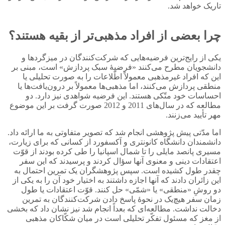
تاریک خواهد شد.
چرا بعضی از افراد مذهبی‌تر از بقیه هستند؟
یکی از رایج‌ترین فرضیه‌هایی که شرکت‌کنندگان در میزگردها و
دانشجویان مطرح می‌کنند «فرضیۀ سبک پردازش» است، مبنی بر
این که افراد غیرمذهبی معمولاً اطّلاعات را به صورت تحلیلی یا
منطقی پردازش می‌کنند، اما مذهبی‌ها معمولاً بر درون‌یافت‌ها یا
احساسات خود متّکی هستند. این فرضیه شواهدی نیز دارد. دو
مطالعه‌ که در سال‌های 2011 و 2012 صورت گرفت بر این موضوع
مهر تأیید می‌زنند.
اما مدّتی پیش پژوهشی انجام شد که تصویر متفاوتی به ما ارائه داد.
دانشمندان دانشگاه کانونتری و آکسفورد از کسانی که برای زیارت،
مسیری پانصد مایلی را تا شمال اسپانیا را طی کرده بودند از قوّت
اعتقادات دینی و معنوی آنها سؤال کردند و پرسیدند که این سفر
چقدر طول کشیده است. سپس پژوهشگران یک تمرین احتمال به
این زائران دادند که آنها اجازه داشتند به اختیار خود آن را به یکی از
دو روشِ «منطقی» یا «شمّی» حل کنند. قوّت اعتقادات یا طول
زمان سفر هیچ‌یک در نحوۀ پاسخ دادن شرکت‌کنندگان به تمرین
دخالت نداشت. مطالعه‌ای که بعداً انجام شد نیز نشان داد که بخشی
از مغز که مسئول تفکّر تحلیلی است در میان شکّاکان مذهبی