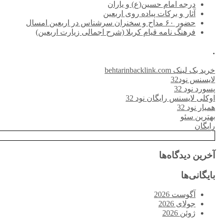
درجه امام حسین(ع) و یاران
آثار و برکات پیاده روی اربعین
حضور ۶۰ مداح و سخنران سرشناس در اربعین امسال
فرهنگ نامه قیام کربلا (شرح اجمالی زیارت اربعین)
.
خرید بک لینک behtarinbacklink.com
لایسنس نود32
پسورد نود 32
اوکلی لایسنس رایگان نود 32
همیار نود 32
بهترین سئو
رایگان
آخرین دیدگاه‌ها
بایگانی‌ها
آگوست 2026
جولای 2026
ژوئن 2026