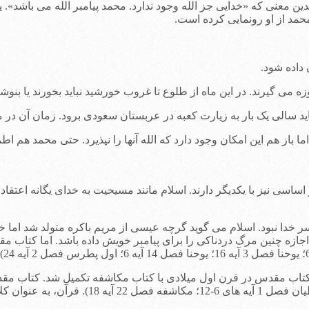
. بدین معنی که «خدایی جز الله وجود ندارد. محمد پیامبر الله می باشد». 
محمد از او رونمایی کرده است.
اسی نیز با یکدیگر دارند. اسلام مانند مسیحیت به خدای یگانه اعتقاد دا
ر خدا نبود. اسلام می گوید گرچه عیسی از مریم باکره متولد شد اما خ
اجازه چنین مرگ دردناکی را برای پیامبر خویش داده باشد. اما کتاب 
 کتاب مقدس در قرن اول میلادی با کتاب مکاشفه تکمیل شد. کتاب مقدس
کم کنند هشدار می دهد (تثنیه فصل 4 آیه 2؛ امثال ف