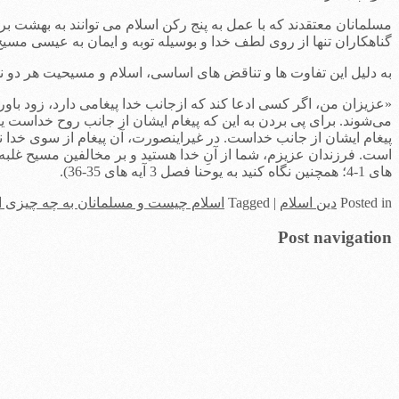
گناهکاران تنها از روی لطف خدا و بوسیله توبه و ایمان به عیسی مسیح است که می توانند نج
به دلیل این تفاوت ها و تناقض های اساسی، اسلام و مسیحیت هر دو نمی
«عزيزان من، اگر كسی ادعا كند كه ازجانب خدا پيغامی دارد، زود باور نك
می‌شوند. برای پی بردن به اين كه پيغام ايشان از جانب روح خداست يا نه
پيغام ايشان از جانب خداست. در غيراينصورت، آن پيغام از سوی خدا ن
های 1-4؛ همچنین نگاه کنید به یوحنا فصل 3 آیه های 35-36).
in
Posted
دین اسلام
|
Tagged
اسلام چیست و مسلمانان به چه چیزی اع
Post navigation