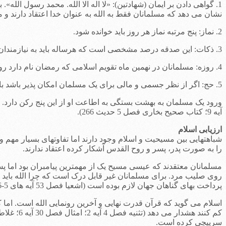
1. گواهی دادن بر ایمان (شهادتین): «لا اله الا الله. محمد رسول الله»
نشان می دهد که مسلمانان فقط به الله به عنوان خدا اعتقاد دارند و 
2. نماز: پنج مرتبه نماز هر روز باید خوانده شود.
3. ذکات: این صدقه درصد مشخصی است که هرساله باید به نیازمندان داده شود.
4. روزه: مسلمانان در نهمین ماه تقویم اسلامی که رمضان نام دارد روزه می گیرند. در این ماه از طلوع تا غروب خورشید نباید بخورند یا بنوشند.
5. حج: اگر از نظر جسمی و مالی برای یک مسلمان امکان پذیر باشد باید سالی یک بار به زیارت کعبه در عربستان سعودی برود. زمان آن در ماه دوازدهم از تقویم اسلامی می باشد.
آیه 9؛ کتاب صحیح بخاری فصل 5 حدیث 266).
ارزیابی اسلام
شباهتهایی بین مسیحیت و اسلام وجود دارند اما تفاوتهای بسیار مهم و اس
را به صورت پدر، پسر و روح القدس آشکار کرده اعتقاد ندارند.
مسلمانان معتقدند که عیسی مسیح یک از مهمترین پیامبران بود اما پس
روی صلیب مرد. برای مسلمانان غیر قابل درک است که چرا الله باید 
پرداخت بهای گناهان جهان لازم بوده است (اشعیا فصل 53 آیه های 5-6؛ یوحنا فصل 3 آیه 16؛ یوحنا فصل 14 آیه 6؛ اول پطرس فصل 2 آیه 24).
اسلام می گوید که قرآن قدرت نهایی و آخرین رونمایی الله است. اما
سرپیچی کرده است.