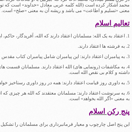
محمد آشکار کرده است (الله کلمه عربی معادل «خداوند» است که توس
معنی «تسلیم و اطاعت» می باشد و ریشه آن به معنی «صلح» است. ک
تعالیم اسلام
1. اعتقاد به یک الله: مسلمانان اعتقاد دارند که الله، آفریدگار، حاکم، ابدی و یکی است.
2. به فرشته ها اعتقاد دارند.
3. به پیامبران اعتقاد دارند: این پیامبران شامل پیامبران کتاب مقدس می شوند اما با این تبصره که الله آخرین پیامبر خدا می باشد.
4. به مکاشفات (رونمایی های) الله اعتقاد دارند. مسلمانان قسمت ه
داشته و کلام بی نقص الله است.
5. به داوری روز قیامت اعتقاد دارند: همه در روز داوری رستاخیز خواهند کرد و به جهنم و یا بهشت وارد می شوند.
6. به سرنوشت اعتقاد دارند: مسلمانان معتقدند که الله هر چیزی که ا
به معنی «اگر الله بخواهد» است.
پنج رکن اسلام
این پنج اصل چارچوب و معیار فرمانبرداری برای مسلمانان را تشکیل 