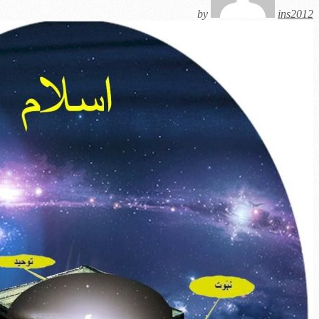
by
ins2012