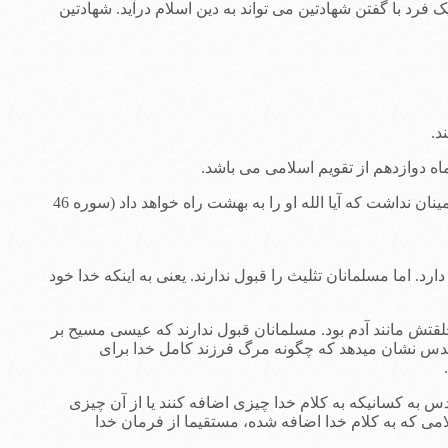
یک فرد با گفتن شهادتین می تواند به دین اسلام درآید. شهادتین
ورود یک مسلمان به بهشت بستگی به اطاعت او از این پنج رکن دارد. اما باز هم این امکان وجود دارد که الله آنها را نپذیرد. حتی محمد هم اطمینان نداشت که آیا الله او را به بهشت راه خواهد داد (سوره 46
رد. اما مسلمانان تثلیث را قبول ندارند. یعنی به اینکه خدا خود
لقتش مانند آدم بود. مسلمانان قبول ندارند که عیسی مسیح بر
مقدس نشان میدهد که چگونه مرگ فرزند کامل خدا برای
 به کسانیکه به کلام خدا چیزی اضافه کنند یا از آن چیزی
صل 30 آیه 6؛ غلاطیان فصل 1 آیه های 6-12؛ مکاشفه فصل 22 آیه 18). قرآن، به عنوان کلامی که به کلام خدا اضافه شده، مستقیما از فرمان خدا