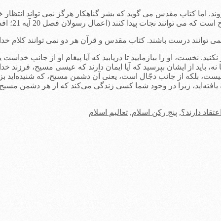
ات پیدا کنند (اعمال رسولان فصل 20 آیه 21؛ افسسیان فصل 2 آیه های 8-9).
 توانند درست باشند. کتاب مقدس و قرآن هر دو نمی توانند کلام خدا با
نيد. نخست، او را بيازماييد تا دريابيد كه آيا پيغام او از جانب خداست ي
، بايد از ايشان بپرسيد كه آيا ايمان دارند كه عيسی مسيح، فرزند خدا و
يست، بلكه از جانب دجّال است، يعنی آن دشمن مسيح، كه شنيده‌ايد بزو
تقاد دارند؟
,
پنج رکن اسلام
,
تعالیم اسلام