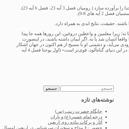
مسلمانان معتقدند که با عمل به پنج رکن اسلام می توانند به بهشت بروند. اما کتاب مقدس می گوید که بشر گناهکار هرگز نمی تواند انتظار خدا را برآورده سازد ( رومیان فصل 3 آیه 23، فصل 6 آیه 23).
شند. حقیقت، نتایج ابدی به همراه دارد.
ا نه؛ زيرا معلمين و واعظين دروغين، اين روزها همه جا پيدا
اقعاً انسان شد يا نه. اگر ايمان داشته باشند، در اينصورت
دی می‌آيد، و دشمنی او با مسيح از هم اكنون در جهان آشكار
است. فرزندان عزيزم، شما از آنِ خدا هستيد و بر مخالفين مسيح غلبه يافته‌ايد، زيرا در وجود شما كسی زندگی می‌كند كه از هر دشمن مسيح در اين دنيای گناه‌آلود، قوی‌تر است» (اول یوحنا فصل 4 آیه
جستجو
برای:
نوشته‌های تازه
جایگاه حضرت زینب (س)
درجه امام حسین(ع) و یاران
آثار و برکات پیاده روی اربعین
حضور ۶۰ مداح و سخنران سرشناس در اربعین امسال