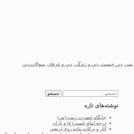
نمی
,
دین چیست
,
دین و زندگی
,
دین و عرفان
,
سوالات دین
جستجو
برای:
نوشته‌های تازه
جایگاه حضرت زینب (س)
درجه امام حسین(ع) و یاران
آثار و برکات پیاده روی اربعین