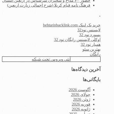
حضور ۶۰ مداح و سخنران سرشناس در اربعین امسال
فرهنگ نامه قیام کربلا (شرح اجمالی زیارت اربعین)
.
خرید بک لینک behtarinbacklink.com
لایسنس نود32
پسورد نود 32
اوکلی لایسنس رایگان نود 32
همیار نود 32
بهترین سئو
رایگان
آنتی ویروس تحت شبکه
آخرین دیدگاه‌ها
بایگانی‌ها
آگوست 2026
جولای 2026
ژوئن 2026
فوریه 2026
ژانویه 2026
دسامبر 2025