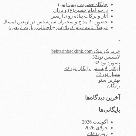
جایگاه حضرت زینب (س)
درجه امام حسین(ع) و یاران
آثار و برکات پیاده روی اربعین
حضور ۶۰ مداح و سخنران سرشناس در اربعین امسال
فرهنگ نامه قیام کربلا (شرح اجمالی زیارت اربعین)
.
خرید بک لینک behtarinbacklink.com
لایسنس نود32
پسورد نود 32
اوکلی لایسنس رایگان نود 32
همیار نود 32
بهترین سئو
رایگان
آخرین دیدگاه‌ها
بایگانی‌ها
آگوست 2026
جولای 2026
ژوئن 2026