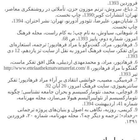
فروردین 1393.
2. دباغ، سروش، ترنم موزون حزن، تأملاتی در روشنفکری معاصر،
تهران: انتشارات کویر:1390، چاپ نخست.
3. شایان‌مهر، علیرضا، تئودور آدورنو، تهران: نشر اختران، 1394،
چاپ نخست.
4. شوهانی، سیاوش، به نام چپ؛ به کام راست، مجله فرهنگ
امروز، شماره دوم، پاییز 1393، ص 68.
5. فرهادپور، مراد، گفت‌وگو با مراد فرهادپور؛ ترجمه، استعاره‌ای
برای تفکر، سایت فرهنگ امروز به نقل از سایت تز یازدهم، 12 دی
1393.
6. فرهادپور، مراد، و محمدمهدی اردبیلی، هگل افق تفکر ماست،
گفتگو با مراد فرهادپور، http://www.ettelaathekmatvamarefat.com/ 8
تیر 1393.
7. قره‌بیگی، مصیب، خوانشی انتقادی بر آراء مراد فرهادپور؛ تفکر
سانتریفیوژی، سایت فرهنگ امروز، 26 آبان 92.
8. قوچانی، محمد، نئومارکسیسم و بحران جامعه نشناسی؛ چگونه
نئومارکسیسم از نئولیبرالیسم هیولا می‌سازد، مجله مهرنامه،
شماره 41، اردبیهشت 1394.
9. کریمی، روزبه، نگاهی به اصول و بنیان‌های پروژه ترجمانی
«رخداد»؛ ترجمه و دیگر چه؟، مجله مهرنامه، شماره ۲۰، فروردین
۱۳۹۱.