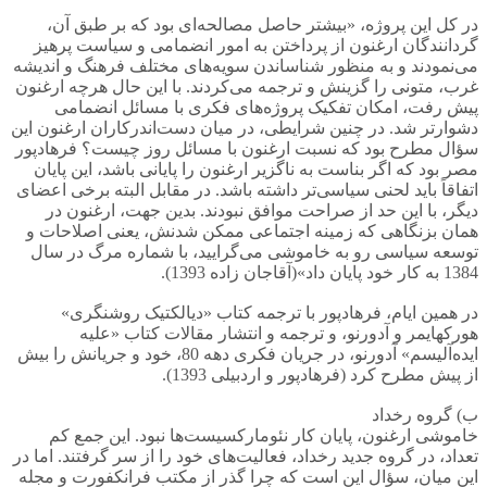
در کل این پروژه، «بیشتر حاصل مصالحه‌ای بود که بر طبق آن،
گردانندگان ارغنون از پرداختن به امور انضمامی و سیاست پرهیز
می‌نمودند و به منظور شناساندن سویه‌های مختلف فرهنگ و اندیشه
غرب، متونی را گزینش و ترجمه می‌کردند. با این حال هرچه ارغنون
پیش رفت، امکان تفکیک پروژه‌های فکری با مسائل انضمامی
دشوارتر شد. در چنین شرایطی، در میان دست‌اندرکاران ارغنون این
سؤال مطرح بود که نسبت ارغنون با مسائل روز چیست؟ فرهادپور
مصر بود که اگر بناست به ناگزیر ارغنون را پایانی باشد، این پایان
اتفاقاً باید لحنی سیاسی‌تر داشته باشد. در مقابل البته برخی اعضای
دیگر، با این حد از صراحت موافق نبودند. بدین جهت، ارغنون در
همان بزنگاهی که زمینه اجتماعی ممکن شدنش، یعنی اصلاحات و
توسعه سیاسی رو به خاموشی می‌گرایید، با شماره مرگ در سال
1384 به کار خود پایان داد»(آقاجان زاده 1393).
در همین ایام، فرهادپور با ترجمه کتاب «دیالکتیک روشنگری»
هورکهایمر و آدورنو، و ترجمه و انتشار مقالات کتاب «علیه
ایده‌آلیسم» آدورنو، در جریان فکری دهه 80، خود و جریانش را بیش
از پیش مطرح کرد (فرهادپور و اردبیلی 1393).
ب) گروه رخداد
خاموشی ارغنون، پایان کار نئومارکسیست‌ها نبود. این جمع کم
تعداد، در گروه جدید رخداد، فعالیت‌های خود را از سر گرفتند. اما در
این میان، سؤال این است که چرا گذر از مکتب فرانکفورت و مجله