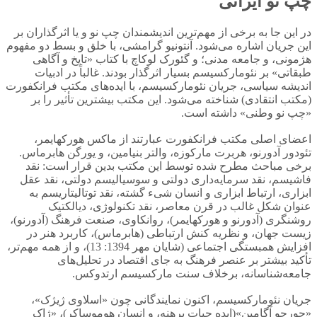
چپ نو ایرانی
در این جا به برخی از مهم‌ترین اندیشمندان چپ نو و یا اثرگذاران بر
این جریان اشاره می‌شود. آنتونیو گرامشی، با خلق و بسط دو مفهوم
هژمونی، و جامعه مدنی؛ و گئورک لوکاچ با کتاب «تایخ و آگاهی
طبقاتی» بر نئومارکسیسم بسیار اثرگذار بودند. غالباً در ادبیات
اندیشه سیاسی، جریان نئومارکسیسم، با ایده‌های مکتب فرانکفورت
(مکتب انتقادی) شناخته می‌شود. این مکتب بیشترین تأثیر را بر
«چپ نو وطنی» داشته است.
اعضای اصلی مکتب فرانکفورت عبارتند از ماکس هورکهایمر،
تئودور آدورنو، هربرت مارکوزه، والتر بنیامین، و یورگن هابرماس.
برخی مباحث مطرح شده توسط این مکتب بدین قرار است: نقد
فاشیسم، نقد سرمایه‌داری دولتی و سوسیالیسم دولتی، نقد عقل
ابزاری، ارتباط ابزاری و انسان شیء گشته، نقد توتالیتاریسم به
عنوان شکل غالب در قرن معاصر، نقد تکنولوژی، دیالکتیک
روشنگری (آدورنو و هورکهایمر)، روانکاوی، صنعت فرهنگ (آدورنو)،
زیست جهان، و نظریه کنش ارتباطی (هابرماس)، کاربرد هنر در
افزایش همبستگی اجتماعی (شایان مهر 1394: 13)، و از همه مهم‌تر،
تأکید بیشتر بر عنصر فرهنگ به جای اقتصاد در تحلیل‌های
جامعه‌شناسانه، برخلاف سنت مارکسیسم ارتدوکس.
جریان نئومارکسیسم، اکنون نمایندگانی چون «اسلاوی ژیژک»،
«جورجو آگامبن»(ایده حیات برهنه، و انسان هوموساکر)، «ژاک