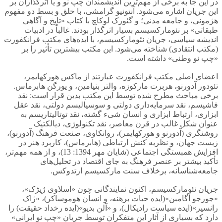
در این جا به برخی از مهم‌ترین اندیشمندان چپ نو و یا اثرگذاران بر
این جریان اشاره می‌شود. آنتونیو گرامشی، با خلق و بسط دو مفهوم
هژمونی، و جامعه مدنی؛ و گئورک لوکاچ با کتاب «تایخ و آگاهی
طبقاتی» بر نئومارکسیسم بسیار اثرگذار بودند. غالباً در ادبیات
اندیشه سیاسی، جریان نئومارکسیسم، با ایده‌های مکتب فرانکفورت
(مکتب انتقادی) شناخته می‌شود. این مکتب بیشترین تأثیر را بر
«چپ نو وطنی» داشته است.
اعضای اصلی مکتب فرانکفورت عبارتند از ماکس هورکهایمر،
تئودور آدورنو، هربرت مارکوزه، والتر بنیامین، و یورگن هابرماس.
برخی مباحث مطرح شده توسط این مکتب بدین قرار است: نقد
فاشیسم، نقد سرمایه‌داری دولتی و سوسیالیسم دولتی، نقد عقل
ابزاری، ارتباط ابزاری و انسان شیء گشته، نقد توتالیتاریسم به
عنوان شکل غالب در قرن معاصر، نقد تکنولوژی، دیالکتیک
روشنگری (آدورنو و هورکهایمر)، روانکاوی، صنعت فرهنگ (آدورنو)،
زیست جهان، و نظریه کنش ارتباطی (هابرماس)، کاربرد هنر در
افزایش همبستگی اجتماعی (شایان مهر 1394: 13)، و از همه مهم‌تر،
تأکید بیشتر بر عنصر فرهنگ به جای اقتصاد در تحلیل‌های
جامعه‌شناسانه، برخلاف سنت مارکسیسم ارتدوکس.
جریان نئومارکسیسم، اکنون نمایندگانی چون «اسلاوی ژیژک»،
«جورجو آگامبن»(ایده حیات برهنه، و انسان هوموساکر)، «ژاک
رانسیر»(ایده سیاست رادیکال)، و «آلن بدیو»(ایده رخداد حقیقت) را
دارد که بسیاری از آثار این متفکران توسط جریان «چپ نو ایرانی»