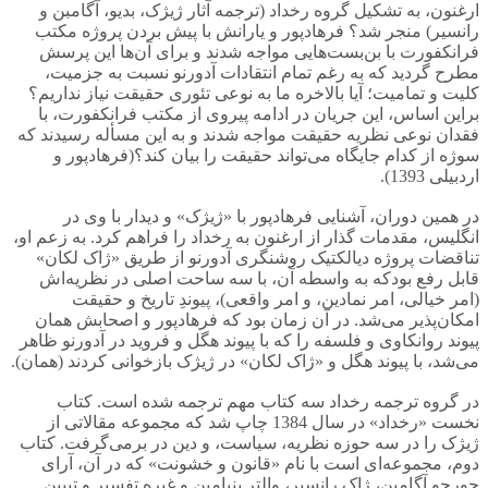
ارغنون، به تشکیل گروه رخداد (ترجمه آثار ژیژک، بدیو، آگامبن و
رانسیر) منجر شد؟ فرهادپور و یارانش با پیش بردن پروژه مکتب
فرانکفورت با بن‌بست‌هایی مواجه شدند و برای آن‌ها این پرسش
مطرح گردید که به رغم تمام انتقادات آدورنو نسبت به جزمیت،
کلیت و تمامیت؛ آیا بالاخره ما به نوعی تئوری حقیقت نیاز نداریم؟
براین اساس، این جریان در ادامه پیروی از مکتب فرانکفورت، با
فقدان نوعی نظریه حقیقت مواجه شدند و به این مسأله رسیدند که
سوژه از کدام جایگاه می‌تواند حقیقت را بیان کند؟(فرهادپور و
اردبیلی 1393).
در همین دوران، آشنایی فرهادپور با «ژیژک» و دیدار با وی در
انگلیس، مقدمات گذار از ارغنون به رخداد را فراهم کرد. به زعم او،
تناقضات پروژه دیالکتیک روشنگری آدورنو از طریق «ژاک لکان»
قابل رفع بودکه به واسطه آن، با سه ساحت اصلی در نظریه‌اش
(امر خیالی، امر نمادین، و امر واقعی)، پیوندِ تاریخ و حقیقت
امکان‌پذیر می‌شد. در آن زمان بود که فرهادپور و اصحابش همان
پیوند روانکاوی و فلسفه را که با پیوند هگل و فروید در آدورنو ظاهر
می‌شد، با پیوند هگل و «ژاک لکان» در ژیژک بازخوانی کردند (همان).
در گروه ترجمه رخداد سه کتاب مهم ترجمه شده است. کتاب
نخست «رخداد» در سال 1384 چاپ شد که مجموعه مقالاتی از
ژیژک را در سه حوزه نظریه، سیاست، و دین در برمی‌گرفت. کتاب
دوم، مجموعه‌ای است با نام «قانون و خشونت» که در آن، آرای
جورجو آگامبن، ژاک رانسیر، والتر بنیامین و غیره تفسیر و تبیین