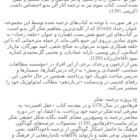
شده است. کتاب سوم نیز به ترجمه آثار آلن بدیو اختصاص داشت
(کریمی 1391).
در هر صورت، با توجه به کتاب‌های ترجمه شده توسط این مجموعه،
عنوان رخداد (Event) که از کلیدی‌ترین مفاهیم تفکر آلن بدیو است،
بر کتاب‌های این جمع نقش بست (همان) و عنوان «حلقه رخداد» به
نحوی نمادین برروی این جمع باقی ماند. از جمله مترجمانی که با این
حلقه همکاری نمودند می‌توان به صالح نجفی، امید مهرگان، مازیار
اسلامی، آرش ویسی، بارانه عمادیان، و مجتبی گل‌محمدی اشاره
نمود (آقاجان‌زاده 1393).
پس از ارغنون و رخداد، برخی از این افراد در «مؤسسه مطالعات
سیاسی- اقتصادی پرسش» به ارائه درس‌گفتارها، سمینارها و
تدریس مباحث تئوریک خود پرداختند. همچنین در حال حاضر، این
رفقای قدیمی در وب‌سایت «تز یازدهم» مطالب ایدئولوژیک خود را
منتشر می‌کنند.
ج) پروژه ترجمه- تفکر
فرهادپور در سال 1378 و در مقدمه کتاب «عقل افسرده» به
معرفی ایده تفکر-ترجمه خود پرداخت. به اعتقاد او، «در دوره
معاصر ترجمه به وسیع‌ترین معنای کلمه، یگانه شکل حقیقی تفکر
برای ماست»(فرهادپور 1393). محصولات عرصه‌های گوناگون
فرهنگ ما حاصل اشکال گوناگونی از ترجمه ناخودآگاهند. یعنی
محصول نوعی تقلید و بازتولید ناآگاهانه تکه‌پاره‌هایی از فرهنگ و