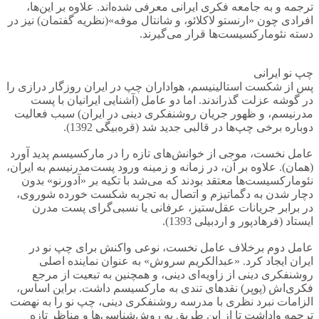
ترجمه و به جامعه فکری ایرانی معرفی شده‌اند. علاوه بر این‌ها،
افرادی چون «ارنستو لاکلائو، و شانتال موفه»(نظریه گفتمان) نیز در
دسته نئومارکسیست‌ها قرار می‌گیرند.
چپ نو ایرانی
پس از شکست استالینیسم، هواداران چپ در ایران روزگار درازی را
در گوشه عزلت گذراندند. اما دو عامل (آشنایی ایرانیان با پست
مدرنیسم، و ظهور جریان روشنفکری دینی در ایران) سبب فعالیت
دوباره برخی چپ‌ها در قالبی جدید شد (قره‌بیگی 1392).
عامل نخست، موجی از خوانش‌های تازه را در مارکسیسم پدید آورد
(همان). علاوه بر آن، در زمانه و زمینه ورود پست‌مدرنیسم به ایران،
نئومارکسیست‌ها معتقد بودند که می‌شد با تکیه بر «آدورنو» بدون
دچار شدن به دگماتیزم و اتصال به تجربه شکست خورده شوروی،
در برابر جریانات عقل‌ستیز، عرفانی یا نسبی‌گرای پست مدرن
ایستاد (فرهادپور و اردبیلی 1393).
عامل دوم برخلاف عامل نخست، نوعی واکنش برای چپ نو در
ایران ایجاد کرد. «عبدالکریم سروش» به عنوان نماینده اصلی
روشنفکری دینی از زاویه‌ای دینی، و همچنین به تبعیت از مرجع
فکری‌اش (پوپر) نقدهای تندی به مارکسیسم داشت. براین اساس،
الزامات نبرد نظری با مدرسه روشنفکری دینی، چپ نو را به نهضت
ترجمه واداشت تا از این طریق به روش‌شناسی‌ها و مناظر تازه