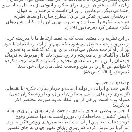
زبان بیگانه به‌عنوان ابزاری برای تفکر، و انبوهی از مسائل سیاسی و
اجتماعی دیگر، فرهادپور را بر آن داشت تا ترجمه را به‌عنوان
«دردنشان بیماری تفکر در ایران» مطرح سازد. او بعدها نظریه
«ترجمه-تفکر» را بسط داد و صورت نهایی آن را در کتاب «پاره‌های
فکر» منتشر کرد (فرهادپور 1393).
در این نظریه وی معتقد است که نه فقط ارتباط ما با مدرنیته غربی
از طریق ترجمه حاصل می‌شود بلکه مهم‌تر از آن، ارتباطمان با خود
نیز از راه ترجمه ممکن می‌گردد. برای این که گذشته ما به نحوی
کامل و آگاهانه وارد مدرنیته و تاریخ شود؛ باید آثار مربوط به فرهنگ
خودمان را نیز به هر دو معنای محدود و گسترده کلمه، ترجمه کرده
تا بتوانیم این آثار را در متن وضعیت فعلی‌مان برای خود معنا
کنیم»(دباغ 1390: ص 45).
ج) نقدها به چپ نو:
تلاش چپ نو ایرانی در تولید ادبیات و جریان‌سازی فکری با نقدهایی
(از سوی چپ‌های سنتی، متفکران لیبرال، و یا روشنفکران دینی)
همراه بوده است. برخی از این انتقادات به صورت مختصر ذکر
می‌گردد:
1. چپ نو وطنی به جای پایبندی به حفظ ارزش‌های برابری‌خواهانه،
با پیش کشیدن محافظه‌کاری بورژوامنشانه، تنها منتظر وقوع
«رخداد» است تا پس از آن، دست به تفسیرهای روشن‌فکرانه بزند.
اما گویا فراموش کرده که روزی رؤیای تغییر جهان به جای تفسیر