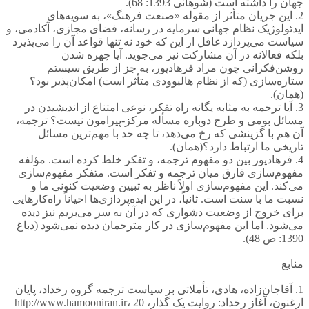
جهان را داشته است (شوهانی 1393: 68).
2. این جریان متأثر از مقوله «صنعت فرهنگ»، به سویه‌های
ایدئولوژیک نظام جهانی سرمایه در رسانه، فضای مجازی، آکادمی، و
سیاست می‌پردازد غافل از این که خود نه تنها قواعد آن را می‌پذیرد
بلکه فعالانه در آن مشارکت نیز می‌جوید. آیا چهره شدن
روشن‌فکرانی چون مراد فرهادپور، به جز از طریق سیستم
ستاره‌سازی (که از نظام هالیوودی متأثر است) امکان‌پذیر بود؟
(همان).
3. آیا ترجمه به مثابه یگانه راه تفکر، نوعی امتناع از اندیشیدن در
مسائل بومی و طرح دوباره مسأله مرکز-پیرامون نیست؟ ترجمه،
آن هم با گزینشی که رخ می‌دهد، تا چه حد با مهم‌ترین مسائل
تاریخی ما ارتباط دارد؟(همان).
4. فرهادپور بین دو مفهوم ترجمه، و تفکر خلط کرده است. مؤلفه
مفهوم‌سازی فارق میان ترجمه و تفکر است. متفکر مفهوم‌سازی
می‌کند. این مفهوم‌سازی اولاً ناظر به تبیین وضعیت کنونی ما و
نسبت ما با سنت است. ثانیاً، در این ایده‌پردازی‌ها احیاناً راه‌کارهایی
برای خروج از وضعیت دشواری که در آن به سر می‌بریم نیز دیده
می‌شود. اما این مفهوم‌سازی در کار مترجمان دیده نمی‌شود (دباغ
1390: ص 48).
منابع
1. آقاجان‌زاده، هادی، تأملاتی بر سیاست ترجمه گروه رخداد، پایان
ارغنون، آغاز رخداد: روایت یک گذار، http://www.hamooniran.ir، 20