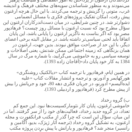
می‌نمودند و به منظور شناساندن سویه‌های مختلف فرهنگ و اندیشه
غرب، متونی را گزینش و ترجمه می‌کردند. با این حال هرچه ارغنون
پیش رفت، امکان تفکیک پروژه‌های فکری با مسائل انضمامی
دشوارتر شد. در چنین شرایطی، در میان دست‌اندرکاران ارغنون این
سؤال مطرح بود که نسبت ارغنون با مسائل روز چیست؟ فرهادپور
مصر بود که اگر بناست به ناگزیر ارغنون را پایانی باشد، این پایان
اتفاقاً باید لحنی سیاسی‌تر داشته باشد. در مقابل البته برخی اعضای
دیگر، با این حد از صراحت موافق نبودند. بدین جهت، ارغنون در
همان بزنگاهی که زمینه اجتماعی ممکن شدنش، یعنی اصلاحات و
توسعه سیاسی رو به خاموشی می‌گرایید، با شماره مرگ در سال
1384 به کار خود پایان داد»(آقاجان زاده 1393).
در همین ایام، فرهادپور با ترجمه کتاب «دیالکتیک روشنگری»
هورکهایمر و آدورنو، و ترجمه و انتشار مقالات کتاب «علیه
ایده‌آلیسم» آدورنو، در جریان فکری دهه 80، خود و جریانش را بیش
از پیش مطرح کرد (فرهادپور و اردبیلی 1393).
ب) گروه رخداد
خاموشی ارغنون، پایان کار نئومارکسیست‌ها نبود. این جمع کم
تعداد، در گروه جدید رخداد، فعالیت‌های خود را از سر گرفتند. اما در
این میان، سؤال این است که چرا گذر از مکتب فرانکفورت و مجله
ارغنون، به تشکیل گروه رخداد (ترجمه آثار ژیژک، بدیو، آگامبن و
رانسیر) منجر شد؟ فرهادپور و یارانش با پیش بردن پروژه مکتب