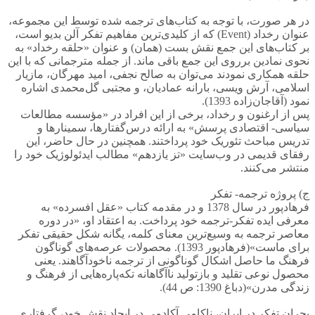
در هر صورت، با توجه به کتاب‌های ترجمه شده توسط این مجموعه،
عنوان رخداد (Event) که از کلیدی‌ترین مفاهیم تفکر آلن بدیو است،
بر کتاب‌های این جمع نقش بست (همان) و عنوان «حلقه رخداد» به
نحوی نمادین برروی این جمع باقی ماند. از جمله مترجمانی که با این
حلقه همکاری نمودند می‌توان به صالح نجفی، امید مهرگان، مازیار
اسلامی، آرش ویسی، بارانه عمادیان، و مجتبی گل‌محمدی اشاره
نمود (آقاجان‌زاده 1393).
پس از ارغنون و رخداد، برخی از این افراد در «مؤسسه مطالعات
سیاسی- اقتصادی پرسش» به ارائه درس‌گفتارها، سمینارها و
تدریس مباحث تئوریک خود پرداختند. همچنین در حال حاضر، این
رفقای قدیمی در وب‌سایت «تز یازدهم» مطالب ایدئولوژیک خود را
منتشر می‌کنند.
ج) پروژه ترجمه- تفکر
فرهادپور در سال 1378 و در مقدمه کتاب «عقل افسرده» به
معرفی ایده تفکر-ترجمه خود پرداخت. به اعتقاد او، «در دوره
معاصر ترجمه به وسیع‌ترین معنای کلمه، یگانه شکل حقیقی تفکر
برای ماست»(فرهادپور 1393). محصولات عرصه‌های گوناگون
فرهنگ ما حاصل اشکال گوناگونی از ترجمه ناخودآگاهند. یعنی
محصول نوعی تقلید و بازتولید ناآگاهانه تکه‌پاره‌هایی از فرهنگ و
زندگی مدرن»(دباغ 1390: ص 44).
بحران تفکر در ایران، ناکامی آکادمی در ایجاد نقش خود، گرفتاری