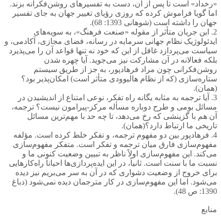
«رخداد» است تا پس از آن، دست به تفسیرهای روشن‌فکرانه بزند.
اما گویا فراموش کرده که روزی رؤیای تغییر جهان به جای تفسیر
جهان را داشته است (شوهانی 1393: 68).
2. این جریان متأثر از مقوله «صنعت فرهنگ»، به سویه‌های
ایدئولوژیک نظام جهانی سرمایه در رسانه، فضای مجازی، آکادمی، و
سیاست می‌پردازد غافل از این که خود نه تنها قواعد آن را می‌پذیرد
بلکه فعالانه در آن مشارکت نیز می‌جوید. آیا چهره شدن
روشن‌فکرانی چون مراد فرهادپور، به جز از طریق سیستم
ستاره‌سازی (که از نظام هالیوودی متأثر است) امکان‌پذیر بود؟
(همان).
3. آیا ترجمه به مثابه یگانه راه تفکر، نوعی امتناع از اندیشیدن در
مسائل بومی و طرح دوباره مسأله مرکز-پیرامون نیست؟ ترجمه،
آن هم با گزینشی که رخ می‌دهد، تا چه حد با مهم‌ترین مسائل
تاریخی ما ارتباط دارد؟(همان).
4. فرهادپور بین دو مفهوم ترجمه، و تفکر خلط کرده است. مؤلفه
مفهوم‌سازی فارق میان ترجمه و تفکر است. متفکر مفهوم‌سازی
می‌کند. این مفهوم‌سازی اولاً ناظر به تبیین وضعیت کنونی ما و
نسبت ما با سنت است. ثانیاً، در این ایده‌پردازی‌ها احیاناً راه‌کارهایی
برای خروج از وضعیت دشواری که در آن به سر می‌بریم نیز دیده
می‌شود. اما این مفهوم‌سازی در کار مترجمان دیده نمی‌شود (دباغ
1390: ص 48).
منابع