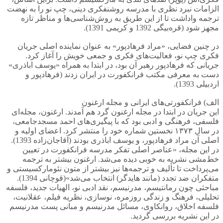
الزامات نبرد نظری با مدرسه روشنفکری دینی، چپ نو را به نهضت
ترجمه واداشت تا از این طریق به روش‌شناسی‌ها و مناظر تازه
مجهز شود (قره‌بیگی 1392 و کریمی 1391).
در چنین فضایی، «مراد فرهادپور» به عنوان نماینده اصلی جریان
فکری چپ نو، فعالیت‌های فکری و جمعی خویش را آغاز کرد.
جریانی که فرهادپور رهبر آن بود، در ابتدا به همراه «یوسف اباذری»
دست به معرفی مکتب فرانکفورت در ایران زدند (فرهادپور و
اردبیلی 1393).
الف) فرانکفورتی‌های ایرانی و مجله ارغنون
این جریان در ابتدا در مجله ارغنون گرد هم آمدند. ارغنون، مجله‌ای
فلسفی، فرهنگی و ادبی بود که با پیگیری‌های احمد مسجدجامعی،
در سال ۱۳۷۳ نخستین شماره خود را منتشر کرد. اعضای اولیه و
اصلی آن مراد فرهادپور، و یوسف اباذری بودند (آقاجان‌زاده 1393).
در این مجله، «عناصر اصلی تفکر مدرسه فرانکفورت در تعیین
خط‌مشی نشریه به خوبی دیده می‌شد. ارغنون بیشتر به ترجمه
می‌پرداخت تا تألیف و ترجمه‌ها نیز بیشتر از متون نئومارکسیستی و
متفکران ضد تجدد (مانند هایدگر) انتخاب می‌شد»(قوچانی 1394).
مباحثی چون رمانتیسم، مدرنیسم، نقد ادبی نو، الهیات جدید، فلسفه
تحلیلی، فرهنگ و زندگی روزمره، نوسازی، نظریه فیلم، عقلانیت،
فلسفه اخلاق، روانکاوی، مسائل مدرنیسم و مبانی پست مدرنیسم
در این نشریه بررسی گردید.