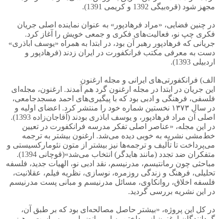
مجهز شود (قره‌بیگی 1392 و کریمی 1391).
در چنین فضایی، «مراد فرهادپور» به عنوان نماینده اصلی جریان
فکری چپ نو، فعالیت‌های فکری و جمعی خویش را آغاز کرد.
جریانی که فرهادپور رهبر آن بود، در ابتدا به همراه «یوسف اباذری»
دست به معرفی مکتب فرانکفورت در ایران زدند (فرهادپور و
اردبیلی 1393).
الف) فرانکفورتی‌های ایرانی و مجله ارغنون
این جریان در ابتدا در مجله ارغنون گرد هم آمدند. ارغنون، مجله‌ای
فلسفی، فرهنگی و ادبی بود که با پیگیری‌های احمد مسجدجامعی،
در سال ۱۳۷۳ نخستین شماره خود را منتشر کرد. اعضای اولیه و
اصلی آن مراد فرهادپور، و یوسف اباذری بودند (آقاجان‌زاده 1393).
در این مجله، «عناصر اصلی تفکر مدرسه فرانکفورت در تعیین
خط‌مشی نشریه به خوبی دیده می‌شد. ارغنون بیشتر به ترجمه
می‌پرداخت تا تألیف و ترجمه‌ها نیز بیشتر از متون نئومارکسیستی و
متفکران ضد تجدد (مانند هایدگر) انتخاب می‌شد»(قوچانی 1394).
مباحثی چون رمانتیسم، مدرنیسم، نقد ادبی نو، الهیات جدید، فلسفه
تحلیلی، فرهنگ و زندگی روزمره، نوسازی، نظریه فیلم، عقلانیت،
فلسفه اخلاق، روانکاوی، مسائل مدرنیسم و مبانی پست مدرنیسم
در این نشریه بررسی گردید.
در کل این پروژه، «بیشتر حاصل مصالحه‌ای بود که بر طبق آن،
گردانندگان ارغنون از پرداختن به امور انضمامی و سیاست پرهیز