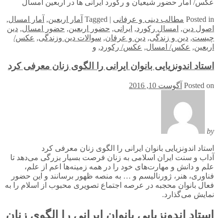
عکس/ آمار حضور شیعیان و رکورد ایرانی ها در اربعین امسال
in
Posted
مطالب دینی و عرفانی
|
Tagged
آمار اربعین
,
آمار امسال
,
اصول دین
,
امسال رکورد
,
ایرانی
,
حضور اربعین
,
حضور امسال
,
دین
چیست
,
دین و زندگی
,
دین و عرفان
,
سوالات دین وزندگی
,
عکس/
اربعین
,
عکس/ امسال
,
عکس/ رکورد
,
و
استاد اندونزیایی بانوان ایرانی را الگوی زنان معرفی کرد
Posted on
آگوست 10, 2016
by
استاد اندونزیایی بانوان ایرانی را الگوی زنان معرفی کرد
آداب و سنت ایران اسلامی به زنان فرصت بسیار بزرگی می‌دهد تا
علم و دانش و مهارت‌های خود را در همه زمینه‌ها اعم از علم،
فناوری، هنر، ژورنالیسم و … به منصه ظهور برسانند و این حضور
فعال بانوان محجبه در عرصه اجتماع تصویری محبوب از اسلام را به
نمایش می‌گذارد.
استاد اندونزیایی بانوان ایرانی را الگوی زنان