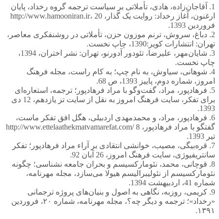
1. آقاجان‌زاده، هادی، تأملاتی بر سیاست ترجمه گروه رخداد، پایان
ارغنون، آغاز رخداد: روایت یک گذار، http://www.hamooniran.ir، 20
فروردین 1393.
2. دباغ، سروش، ترنم موزون حزن، تأملاتی در روشنفکری معاصر،
تهران: انتشارات کویر:1390، چاپ نخست.
3. شایان‌مهر، علیرضا، تئودور آدورنو، تهران: نشر اختران، 1394،
چاپ نخست.
4. شوهانی، سیاوش، به نام چپ؛ به کام راست، مجله فرهنگ
امروز، شماره دوم، پاییز 1393، ص 68.
5. فرهادپور، مراد، گفت‌وگو با مراد فرهادپور؛ ترجمه، استعاره‌ای
برای تفکر، سایت فرهنگ امروز به نقل از سایت تز یازدهم، 12 دی
1393.
6. فرهادپور، مراد، و محمدمهدی اردبیلی، هگل افق تفکر ماست،
گفتگو با مراد فرهادپور، http://www.ettelaathekmatvamarefat.com/ 8
تیر 1393.
7. قره‌بیگی، مصیب، خوانشی انتقادی بر آراء مراد فرهادپور؛ تفکر
سانتریفیوژی، سایت فرهنگ امروز، 26 آبان 92.
8. قوچانی، محمد، نئومارکسیسم و بحران جامعه نشناسی؛ چگونه
نئومارکسیسم از نئولیبرالیسم هیولا می‌سازد، مجله مهرنامه،
شماره 41، اردبیهشت 1394.
9. کریمی، روزبه، نگاهی به اصول و بنیان‌های پروژه ترجمانی
«رخداد»؛ ترجمه و دیگر چه؟، مجله مهرنامه، شماره ۲۰، فروردین
۱۳۹۱.