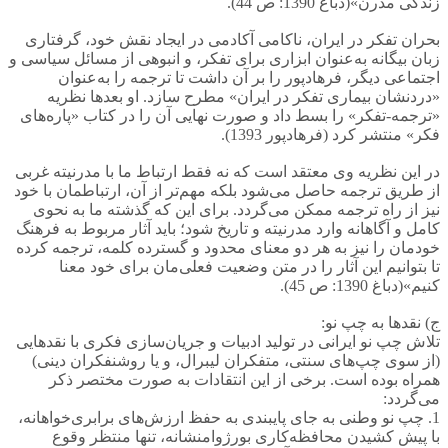
زندگی مدرن»(دباغ 1390: ص 44).
بحران تفکر در ایران، ناکامی آکادمی در ایجاد نقش خود، گرفتاری
زبان بیگانه به‌عنوان ابزاری برای تفکر، و انبوهی از مسائل سیاسی و
اجتماعی دیگر، فرهادپور را بر آن داشت تا ترجمه را به‌عنوان
«دردنشان بیماری تفکر در ایران» مطرح سازد. او بعدها نظریه
«ترجمه-تفکر» را بسط داد و صورت نهایی آن را در کتاب «پاره‌های
فکر» منتشر کرد (فرهادپور 1393).
در این نظریه وی معتقد است که نه فقط ارتباط ما با مدرنیته غربی
از طریق ترجمه حاصل می‌شود بلکه مهم‌تر از آن، ارتباطمان با خود
نیز از راه ترجمه ممکن می‌گردد. برای این که گذشته ما به نحوی
کامل و آگاهانه وارد مدرنیته و تاریخ شود؛ باید آثار مربوط به فرهنگ
خودمان را نیز به هر دو معنای محدود و گسترده کلمه، ترجمه کرده
تا بتوانیم این آثار را در متن وضعیت فعلی‌مان برای خود معنا
کنیم»(دباغ 1390: ص 45).
ج) نقدها به چپ نو:
تلاش چپ نو ایرانی در تولید ادبیات و جریان‌سازی فکری با نقدهایی
(از سوی چپ‌های سنتی، متفکران لیبرال، و یا روشنفکران دینی)
همراه بوده است. برخی از این انتقادات به صورت مختصر ذکر
می‌گردد:
1. چپ نو وطنی به جای پایبندی به حفظ ارزش‌های برابری‌خواهانه،
با پیش کشیدن محافظه‌کاری بورژوامنشانه، تنها منتظر وقوع