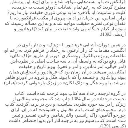
فرانکفورت با بن‌بست‌هایی مواجه شدند و برای آن‌ها این پرسش
مطرح گردید که به رغم تمام انتقادات آدورنو نسبت به جزمیت،
کلیت و تمامیت؛ آیا بالاخره ما به نوعی تئوری حقیقت نیاز نداریم؟
براین اساس، این جریان در ادامه پیروی از مکتب فرانکفورت، با
فقدان نوعی نظریه حقیقت مواجه شدند و به این مسأله رسیدند که
سوژه از کدام جایگاه می‌تواند حقیقت را بیان کند؟(فرهادپور و
اردبیلی 1393).
در همین دوران، آشنایی فرهادپور با «ژیژک» و دیدار با وی در
انگلیس، مقدمات گذار از ارغنون به رخداد را فراهم کرد. به زعم او،
تناقضات پروژه دیالکتیک روشنگری آدورنو از طریق «ژاک لکان»
قابل رفع بودکه به واسطه آن، با سه ساحت اصلی در نظریه‌اش
(امر خیالی، امر نمادین، و امر واقعی)، پیوندِ تاریخ و حقیقت
امکان‌پذیر می‌شد. در آن زمان بود که فرهادپور و اصحابش همان
پیوند روانکاوی و فلسفه را که با پیوند هگل و فروید در آدورنو ظاهر
می‌شد، با پیوند هگل و «ژاک لکان» در ژیژک بازخوانی کردند (همان).
در گروه ترجمه رخداد سه کتاب مهم ترجمه شده است. کتاب
نخست «رخداد» در سال 1384 چاپ شد که مجموعه مقالاتی از
ژیژک را در سه حوزه نظریه، سیاست، و دین در برمی‌گرفت. کتاب
دوم، مجموعه‌ای است با نام «قانون و خشونت» که در آن، آرای
جورجو آگامبن، ژاک رانسیر، والتر بنیامین و غیره تفسیر و تبیین
شده است. کتاب سوم نیز به ترجمه آثار آلن بدیو اختصاص داشت
(کریمی 1391).