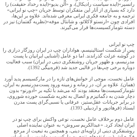
رانسیر»(ایده سیاست رادیکال)، و «آلن بدیو»(ایده رخداد حقیقت) را
دارد که بسیاری از آثار این متفکران توسط جریان «چپ نو ایرانی»
ترجمه و به جامعه فکری ایرانی معرفی شده‌اند. علاوه بر این‌ها،
افرادی چون «ارنستو لاکلائو، و شانتال موفه»(نظریه گفتمان) نیز در
دسته نئومارکسیست‌ها قرار می‌گیرند.
چپ نو ایرانی
پس از شکست استالینیسم، هواداران چپ در ایران روزگار درازی را
در گوشه عزلت گذراندند. اما دو عامل (آشنایی ایرانیان با پست
مدرنیسم، و ظهور جریان روشنفکری دینی در ایران) سبب فعالیت
دوباره برخی چپ‌ها در قالبی جدید شد (قره‌بیگی 1392).
عامل نخست، موجی از خوانش‌های تازه را در مارکسیسم پدید آورد
(همان). علاوه بر آن، در زمانه و زمینه ورود پست‌مدرنیسم به ایران،
نئومارکسیست‌ها معتقد بودند که می‌شد با تکیه بر «آدورنو» بدون
دچار شدن به دگماتیزم و اتصال به تجربه شکست خورده شوروی،
در برابر جریانات عقل‌ستیز، عرفانی یا نسبی‌گرای پست مدرن
ایستاد (فرهادپور و اردبیلی 1393).
عامل دوم برخلاف عامل نخست، نوعی واکنش برای چپ نو در
ایران ایجاد کرد. «عبدالکریم سروش» به عنوان نماینده اصلی
روشنفکری دینی از زاویه‌ای دینی، و همچنین به تبعیت از مرجع
فکری‌اش (پوپر) نقدهای تندی به مارکسیسم داشت. براین اساس،