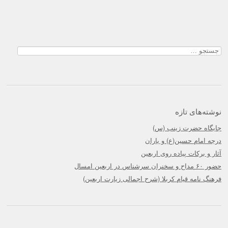
Post navigation
جستجو
برای:
نوشته‌های تازه
جایگاه حضرت زینب (س)
درجه امام حسین(ع) و یاران
آثار و برکات پیاده روی اربعین
حضور ۶۰ مداح و سخنران سرشناس در اربعین امسال
فرهنگ نامه قیام کربلا (شرح اجمالی زیارت اربعین)