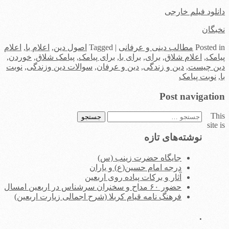
دانلود فیلم خارجی
نخبگان
in
Posted
مطالب دینی و عرفانی
|
Tagged
اصول دین
,
اعلام با
,
اعلام
پیامک
,
اعلام شلاق
,
برای
,
برای با
,
برای پیامک
,
پیامک شلاق
,
خوردن
,
دین چیست
,
دین و زندگی
,
دین و عرفان
,
سوالات دین وزندگی
,
نوبت
با
,
نوبت پیامک
Post navigation
This
جستجو
site is
برای:
نوشته‌های تازه
جایگاه حضرت زینب (س)
درجه امام حسین(ع) و یاران
آثار و برکات پیاده روی اربعین
حضور ۶۰ مداح و سخنران سرشناس در اربعین امسال
فرهنگ نامه قیام کربلا (شرح اجمالی زیارت اربعین)
.