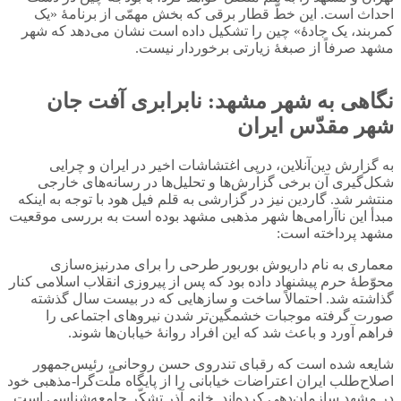
احداث است. این خطّ قطار برقی که بخش مهمّی از برنامۀ «یک
کمربند، یک جادۀ» چین را تشکیل داده است نشان می‌دهد که شهر
مشهد صرفاً از صبغۀ زیارتی برخوردار نیست.
نگاهی به شهر مشهد: نابرابری آفت جان
شهر مقدّس ایران
به گزارش دین‌آنلاین، درپی اغتشاشات اخیر در ایران و چرایی
شکل‌گیری آن برخی گزارش‌ها و تحلیل‌ها در رسانه‌های خارجی
منتشر شد. گاردین نیز در گزارشی به قلم فیل هود با توجه به اینکه
مبدأ این ناآرامی‌ها شهر مذهبی مشهد بوده است به بررسی موقعیت
مشهد پرداخته است:
معماری به نام داریوش بوربور طرحی را برای مدرنیزه‌سازی
محوّطۀ حرم پیشنهاد داده بود که پس از پیروزی انقلاب اسلامی کنار
گذاشته شد. احتمالاً ساخت و سازهایی که در بیست سال گذشته
صورت گرفته موجبات خشمگین‌تر شدن نیروهای اجتماعی را
فراهم آورد و باعث شد که این افراد روانۀ خیابان‌ها شوند.
شایعه شده است که رقبای تندروی حسن روحانی، رئیس‌جمهور
اصلاح‌طلب ایران اعتراضات خیابانی را از پایگاه ملّت‌گرا-مذهبی خود
در مشهد سازمان‌دهی کرده‌اند. خانم آذر تشکّر جامعه‌شناسی است