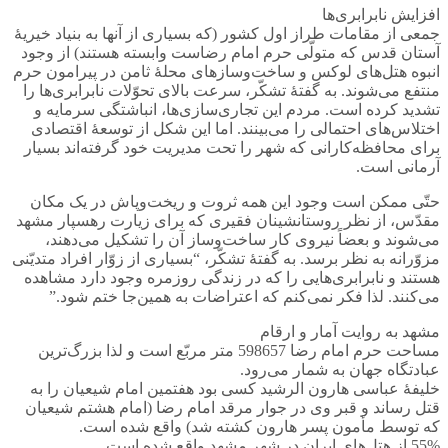
افزایش نابرابری‌ها
جمعی از مقامات طراز اول کشور (که بسیاری از آنها به بنیاد خیریۀ
آستان قدس که متولّی حرم امام رضاست وابسته هستند) از وجود
انبوه هتل‌های لوکس و ساخت‌وسازهای محلۀ ثامن در پیرامون حرم
منتفع می‌شوند. به گفتۀ تشکّر، سرعت بالای تحوّلات نابرابری‌ها را
تشدید کرده است. مردم این تجاری‌سازی‌ها، انباشتگی سرمایه و
اختلاس‌های احتمالی را می‌بینند. اما این شکل از توسعۀ اقتصادی
برای محافظه‌کارانی که شهر را تحت مدیریت خود گرفته‌اند بسیار
آرمانی است.
حتّی ممکن است وجود این همه ثروت و ریخت‌وپاش در یک مکان
مقدّس، از نظر روستانشینان فقیری که برای زیارت رهسپار مشهد
می‌شوند و بعضاً نیروی کار ساخت‌وساز آن را تشکیل می‌دهند،
مزوّرانه به نظر برسد. به گفتۀ تشکّر، “بسیاری از زوّار افراد متدیّنی
هستند و نابرابری‌هایی را که در زندگی روزمره وجود دارد مشاهده
می‌کنند. لذا فکر نمی‌کنم که اعتراضات به همین‌جا ختم شود.”
مشهد به روایت آمار و ارقام
مساحت حرم امام رضا 598657 متر مربّع است و لذا بزرگ‌ترین
عبادتگاه جهان به شمار می‌رود.
خلیفۀ عباسی هارون الرشید کسی بود هفتمین امام شیعیان را به
قتل رساند و قبر وی در جوار مرقد امام رضا (امام هشتم شیعیان
که توسط مأمون پسر هارون کشته شد) واقع شده است.
55% از هتل‌های ایران در شهر مشهد واقع شده است.