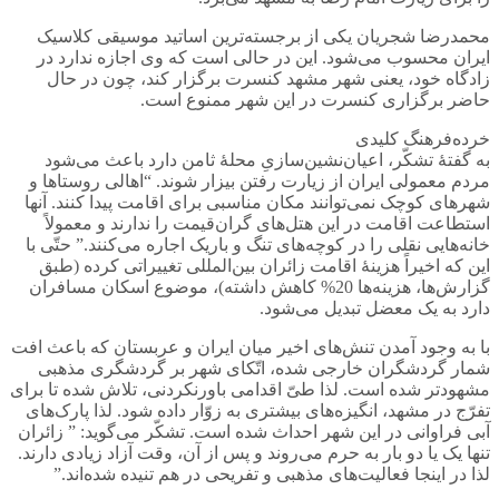
محمدرضا شجریان یکی از برجسته‌ترین اساتید موسیقی کلاسیک
ایران محسوب می‌شود. این در حالی است که وی اجازه ندارد در
زادگاه خود، یعنی شهر مشهد کنسرت برگزار کند، چون در حال
حاضر برگزاری کنسرت در این شهر ممنوع است.
خرده‌فرهنگ کلیدی
به گفتۀ تشکّر، اعیان‌نشین‌سازیِ محلۀ ثامن دارد باعث می‌شود
مردم معمولی ایران از زیارت رفتن بیزار شوند. “اهالی روستاها و
شهرهای کوچک نمی‌توانند مکان مناسبی برای اقامت پیدا کنند. آنها
استطاعت اقامت در این هتل‌های گران‌قیمت را ندارند و معمولاً
خانه‌هایی نقلی را در کوچه‌های تنگ و باریک اجاره می‌کنند.” حتّی با
این که اخیراً هزینۀ اقامت زائران بین‌المللی تغییراتی کرده (طبق
گزارش‌ها، هزینه‌ها 20% کاهش داشته)، موضوع اسکان مسافران
دارد به یک معضل تبدیل می‌شود.
با به وجود آمدن تنش‌های اخیر میان ایران و عربستان که باعث افت
شمار گردشگران خارجی شده، اتّکای شهر بر گردشگری مذهبی
مشهودتر شده است. لذا طیّ اقدامی باورنکردنی، تلاش شده تا برای
تفرّج در مشهد، انگیزه‌های بیشتری به زوّار داده شود. لذا پارک‌های
آبی فراوانی در این شهر احداث شده است. تشکّر می‌گوید: ” زائران
تنها یک یا دو بار به حرم می‌روند و پس از آن، وقت آزاد زیادی دارند.
لذا در اینجا فعالیت‌های مذهبی و تفریحی در هم‌ تنیده‌ شده‌اند.”