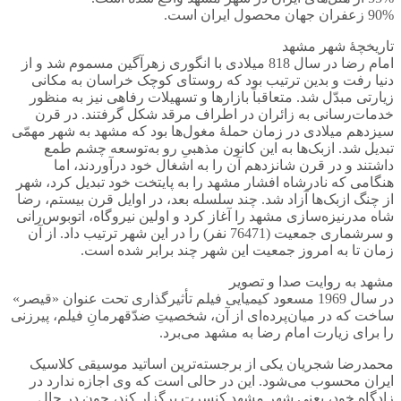
90% زعفران جهان محصول ایران است.
تاریخچۀ شهر مشهد
امام رضا در سال 818 میلادی با انگوری زهرآگین مسموم شد و از
دنیا رفت و بدین ترتیب بود که روستای کوچک خراسان به مکانی
زیارتی مبدّل شد. متعاقباً بازارها و تسهیلات رفاهی نیز به منظور
خدمات‌رسانی به زائران در اطراف مرقد شکل گرفتند. در قرن
سیزدهم میلادی در زمان حملۀ مغول‌ها بود که مشهد به شهر مهمّی
تبدیل شد. ازبک‌ها به این کانون مذهبیِ رو به‌توسعه چشم طمع
داشتند و در قرن شانزدهم آن را به اشغال خود درآوردند، اما
هنگامی که نادرشاه افشار مشهد را به پایتخت خود تبدیل کرد، شهر
از چنگ ازبک‌ها آزاد شد. چند سلسله بعد، در اوایل قرن بیستم، رضا
شاه مدرنیزه‌سازی مشهد را آغاز کرد و اولین نیروگاه، اتوبوس‌رانی
و سرشماری جمعیت (76471 نفر) را در این شهر ترتیب داد. از آن
زمان تا به امروز جمعیت این شهر چند برابر شده است.
مشهد به روایت صدا و تصویر
در سال 1969 مسعود کیمیایی فیلم تأثیرگذاری تحت عنوان «قیصر»
ساخت که در میان‌پرده‌ای از آن، شخصیتِ ضدّقهرمانِ فیلم، پیرزنی
را برای زیارت امام رضا به مشهد می‌برد.
محمدرضا شجریان یکی از برجسته‌ترین اساتید موسیقی کلاسیک
ایران محسوب می‌شود. این در حالی است که وی اجازه ندارد در
زادگاه خود، یعنی شهر مشهد کنسرت برگزار کند، چون در حال