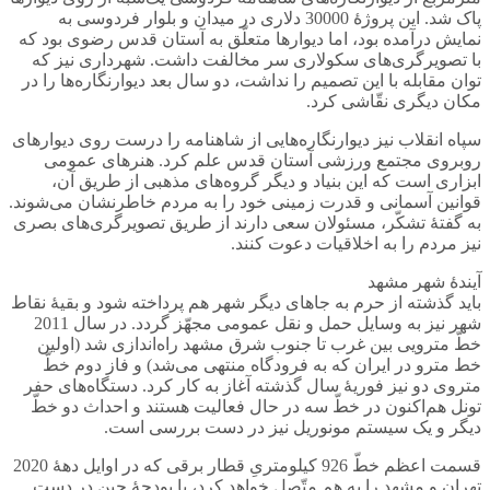
پاک شد. این پروژۀ 30000 دلاری در میدان و بلوار فردوسی به
نمایش درآمده بود، اما دیوارها متعلّق به آستان قدس رضوی بود که
با تصویرگری‌های سکولاری سر مخالفت داشت. شهرداری نیز که
توان مقابله با این تصمیم را نداشت، دو سال بعد دیوارنگاره‌ها را در
مکان دیگری نقّاشی کرد.
سپاه انقلاب نیز دیوارنگاره‌هایی از شاهنامه را درست روی دیوارهای
روبروی مجتمع ورزشی آستان قدس علم کرد. هنرهای عمومی
ابزاری است که این بنیاد و دیگر گروه‌های مذهبی از طریق آن،
قوانین آسمانی و قدرت زمینی خود را به مردم خاطرنشان می‌شوند.
به گفتۀ تشکّر، مسئولان سعی دارند از طریق تصویرگری‌های بصری
نیز مردم را به اخلاقیات دعوت کنند.
آیندۀ شهر مشهد
باید گذشته از حرم به جاهای دیگر شهر هم پرداخته شود و بقیۀ نقاط
شهر نیز به وسایل حمل و نقل عمومی مجهّز گردد. در سال 2011
خطّ مترویی بین غرب تا جنوب شرق مشهد راه‌اندازی شد (اولین
خط مترو در ایران که به فرودگاه منتهی می‌شد) و فاز دوم خطّ
متروی دو نیز فوریۀ سال گذشته آغاز به کار کرد. دستگاه‌های حفر
تونل هم‌اکنون در خطّ سه در حال فعالیت هستند و احداث دو خطّ
دیگر و یک سیستم مونوریل نیز در دست بررسی است.
قسمت اعظم خطّ 926 کیلومتریِ قطار برقی که در اوایل دهۀ 2020
تهران و مشهد را به هم متّصل خواهد کرد، با بودجۀ چین در دست