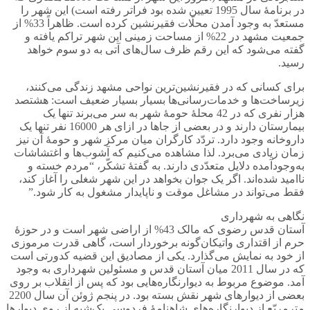
در برنامۀ سال 1995 تعیین شده بود فراتر رفته است) این شهر را
مستعدّ به وجود آمدن محلّات فقیرنشین کرده است. ظاهراً 33% از
جمعیت مشهد در 22% از مساحت زمینی این شهر تراکم یافته و
گفته می‌شود که این رقم ظرف سال‌های آتی به دو سوم خواهد
رسید.
برای کسانی که در فقیرنشین‌ترین نواحی مشهد زندگی می‌کنند،
زیرساخت‌ها و خدمات‌رسانی‌ها بسیار بسیار ضعیف است: هشتصد
هزار نفری که در 42 محلۀ حومۀ شهر به سر می‌برند تنها یک
بیمارستان دارند و در بعضی از جاها در ازای هر 16000 نفر تنها یک
داروخانه وجود دارد. تردّد کارگران میان مرکز شهر و حومۀ آن نیز
زمان زیادی می‌برد. لذا مشاهده می‌کنیم که آشوب‌ها و اغتشاشات
به‌وجود‌آمده دلایل متعدّدی دارند. به گفتۀ تشکّر، “مردم خسته و
ناامید شده‌اند. اگر یک جوان بخواهد در این شهر شغلی را آغاز کند،
فقط می‌تواند در مشاغل موقت و ناپایدار مشغول به کار شود.”
نگاهی به شهرداری
آستان قدس رضوی که مالک 43% از اراضی شهر است و در حوزۀ
حرم از اقتداری واتیکان‌گونه برخوردار است، گاهی قدرت مرموزی
از خود به نمایش می‌گذارد. یکی از مصادیق این قضیه کدورتی است
که در سال 2011 میان آستان قدس و مسئولین شهرداری به وجود
آمد. موضوع مربوط به دیوارنگاره‌هایی بود که پس از انقلاب بر روی
بعضی از دیوارهای شهر نقش بسته بود. در پنجم ژوئن آن سال 2200
مترمربّع از دیوارنگاره‌های شاهنامۀ فردوسی یک‌شبه از روی دیوارها