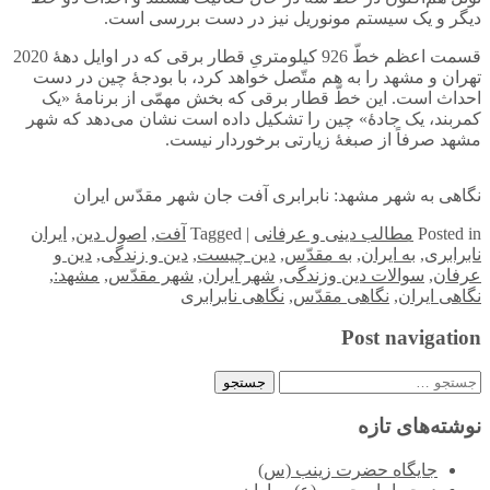
دیگر و یک سیستم مونوریل نیز در دست بررسی است.
قسمت اعظم خطّ 926 کیلومتریِ قطار برقی که در اوایل دهۀ 2020
تهران و مشهد را به هم متّصل خواهد کرد، با بودجۀ چین در دست
احداث است. این خطّ قطار برقی که بخش مهمّی از برنامۀ «یک
کمربند، یک جادۀ» چین را تشکیل داده است نشان می‌دهد که شهر
مشهد صرفاً از صبغۀ زیارتی برخوردار نیست.
نگاهی به شهر مشهد: نابرابری آفت جان شهر مقدّس ایران
in
Posted
مطالب دینی و عرفانی
|
Tagged
آفت
,
اصول دین
,
ایران
نابرابری
,
به ایران
,
به مقدّس
,
دین چیست
,
دین و زندگی
,
دین و
عرفان
,
سوالات دین وزندگی
,
شهر ایران
,
شهر مقدّس
,
مشهد:
,
نگاهی ایران
,
نگاهی مقدّس
,
نگاهی نابرابری
Post navigation
جستجو
برای:
نوشته‌های تازه
جایگاه حضرت زینب (س)