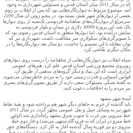
که در سال 2011 میان آستان قدس و مسئولین شهرداری به وجود
آمد. موضوع مربوط به دیوارنگاره‌هایی بود که پس از انقلاب بر روی
بعضی از دیوارهای شهر نقش بسته بود. در پنجم ژوئن آن سال 2200
مترمربّع از دیوارنگاره‌های شاهنامۀ فردوسی یک‌شبه از روی دیوارها
پاک شد. این پروژۀ 30000 دلاری در میدان و بلوار فردوسی به
نمایش درآمده بود، اما دیوارها متعلّق به آستان قدس رضوی بود که
با تصویرگری‌های سکولاری سر مخالفت داشت. شهرداری نیز که
توان مقابله با این تصمیم را نداشت، دو سال بعد دیوارنگاره‌ها را در
مکان دیگری نقّاشی کرد.
سپاه انقلاب نیز دیوارنگاره‌هایی از شاهنامه را درست روی دیوارهای
روبروی مجتمع ورزشی آستان قدس علم کرد. هنرهای عمومی
ابزاری است که این بنیاد و دیگر گروه‌های مذهبی از طریق آن،
قوانین آسمانی و قدرت زمینی خود را به مردم خاطرنشان می‌شوند.
به گفتۀ تشکّر، مسئولان سعی دارند از طریق تصویرگری‌های بصری
نیز مردم را به اخلاقیات دعوت کنند.
آیندۀ شهر مشهد
باید گذشته از حرم به جاهای دیگر شهر هم پرداخته شود و بقیۀ نقاط
شهر نیز به وسایل حمل و نقل عمومی مجهّز گردد. در سال 2011
خطّ مترویی بین غرب تا جنوب شرق مشهد راه‌اندازی شد (اولین
خط مترو در ایران که به فرودگاه منتهی می‌شد) و فاز دوم خطّ
متروی دو نیز فوریۀ سال گذشته آغاز به کار کرد. دستگاه‌های حفر
تونل هم‌اکنون در خطّ سه در حال فعالیت هستند و احداث دو خطّ