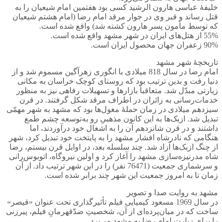
خلیفۀ عباسی هارون الرشید کسی بود هفتمین امام شیعیان را به
قتل رساند و قبر وی در جوار مرقد امام رضا (امام هشتم شیعیان
که توسط مأمون پسر هارون کشته شد) واقع شده است.
55% از هتل‌های ایران در شهر مشهد واقع شده است.
90% زعفران جهان محصول ایران است.
تاریخچۀ شهر مشهد
امام رضا در سال 818 میلادی با انگوری زهرآگین مسموم شد و از
دنیا رفت و بدین ترتیب بود که روستای کوچک خراسان به مکانی
زیارتی مبدّل شد. متعاقباً بازارها و تسهیلات رفاهی نیز به منظور
خدمات‌رسانی به زائران در اطراف مرقد شکل گرفتند. در قرن
سیزدهم میلادی در زمان حملۀ مغول‌ها بود که مشهد به شهر مهمّی
تبدیل شد. ازبک‌ها به این کانون مذهبیِ رو به‌توسعه چشم طمع
داشتند و در قرن شانزدهم آن را به اشغال خود درآوردند، اما
هنگامی که نادرشاه افشار مشهد را به پایتخت خود تبدیل کرد، شهر
از چنگ ازبک‌ها آزاد شد. چند سلسله بعد، در اوایل قرن بیستم، رضا
شاه مدرنیزه‌سازی مشهد را آغاز کرد و اولین نیروگاه، اتوبوس‌رانی
و سرشماری جمعیت (76471 نفر) را در این شهر ترتیب داد. از آن
زمان تا به امروز جمعیت این شهر چند برابر شده است.
مشهد به روایت صدا و تصویر
در سال 1969 مسعود کیمیایی فیلم تأثیرگذاری تحت عنوان «قیصر»
ساخت که در میان‌پرده‌ای از آن، شخصیتِ ضدّقهرمانِ فیلم، پیرزنی
را برای زیارت امام رضا به مشهد می‌برد.