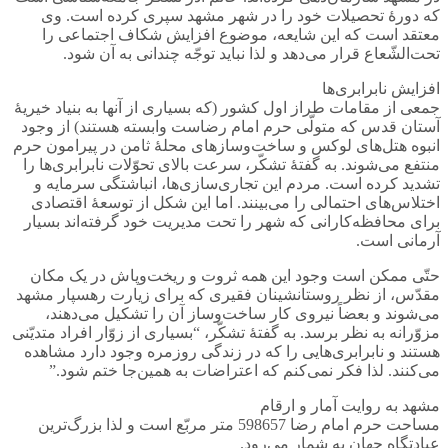
که دورۀ تحصیلات خود را در شهر مشهد سپری کرده است. وی
معتقد است که این شایعه، موضوع افزایش شکاف اجتماعی را
تحت‌الشّعاع قرار می‌دهد و لذا نباید توجّه چندانی به آن شود.
افزایش نابرابری‌ها
جمعی از مقامات طراز اول کشور (که بسیاری از آنها به بنیاد خیریۀ
آستان قدس که متولّی حرم امام رضاست وابسته هستند) از وجود
انبوه هتل‌های لوکس و ساخت‌وسازهای محلۀ ثامن در پیرامون حرم
منتفع می‌شوند. به گفتۀ تشکّر، سرعت بالای تحوّلات نابرابری‌ها را
تشدید کرده است. مردم این تجاری‌سازی‌ها، انباشتگی سرمایه و
اختلاس‌های احتمالی را می‌بینند. اما این شکل از توسعۀ اقتصادی
برای محافظه‌کارانی که شهر را تحت مدیریت خود گرفته‌اند بسیار
آرمانی است.
حتّی ممکن است وجود این همه ثروت و ریخت‌وپاش در یک مکان
مقدّس، از نظر روستانشینان فقیری که برای زیارت رهسپار مشهد
می‌شوند و بعضاً نیروی کار ساخت‌وساز آن را تشکیل می‌دهند،
مزوّرانه به نظر برسد. به گفتۀ تشکّر، “بسیاری از زوّار افراد متدیّنی
هستند و نابرابری‌هایی را که در زندگی روزمره وجود دارد مشاهده
می‌کنند. لذا فکر نمی‌کنم که اعتراضات به همین‌جا ختم شود.”
مشهد به روایت آمار و ارقام
مساحت حرم امام رضا 598657 متر مربّع است و لذا بزرگ‌ترین
عبادتگاه جهان به شمار می‌رود.