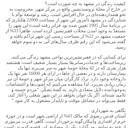
کیفیت زندگی در مشهد به چه صورت است؟
در خارج از محلۀ ثروتمندنشین واقع در مرکز شهر، محرومیت به
نحو هشداردهنده‌ای در حال افزایش است. رشد و توسعۀ توأم با
شتابزدگی در مشهد (امروز این شهر از مساحت 22000 هکتاری که
در برنامۀ سال 1995 تعیین شده بود فراتر رفته است) این شهر را
مستعدّ به وجود آمدن محلّات فقیرنشین کرده است. ظاهراً 33% از
جمعیت مشهد در 22% از مساحت زمینی این شهر تراکم یافته و
گفته می‌شود که این رقم ظرف سال‌های آتی به دو سوم خواهد
رسید.
برای کسانی که در فقیرنشین‌ترین نواحی مشهد زندگی می‌کنند،
زیرساخت‌ها و خدمات‌رسانی‌ها بسیار بسیار ضعیف است: هشتصد
هزار نفری که در 42 محلۀ حومۀ شهر به سر می‌برند تنها یک
بیمارستان دارند و در بعضی از جاها در ازای هر 16000 نفر تنها یک
داروخانه وجود دارد. تردّد کارگران میان مرکز شهر و حومۀ آن نیز
زمان زیادی می‌برد. لذا مشاهده می‌کنیم که آشوب‌ها و اغتشاشات
به‌وجود‌آمده دلایل متعدّدی دارند. به گفتۀ تشکّر، “مردم خسته و
ناامید شده‌اند. اگر یک جوان بخواهد در این شهر شغلی را آغاز کند،
فقط می‌تواند در مشاغل موقت و ناپایدار مشغول به کار شود.”
نگاهی به شهرداری
آستان قدس رضوی که مالک 43% از اراضی شهر است و در حوزۀ
حرم از اقتداری واتیکان‌گونه برخوردار است، گاهی قدرت مرموزی
از خود به نمایش می‌گذارد. یکی از مصادیق این قضیه کدورتی است