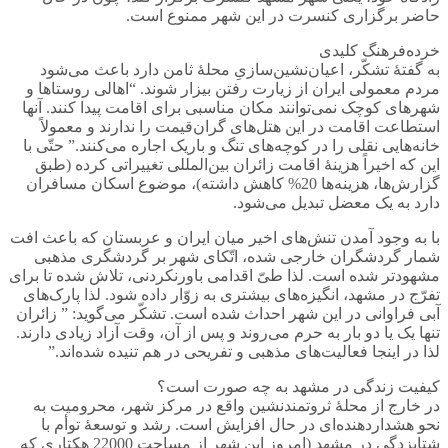
حاضر برگزاری کنسرت در این شهر ممنوع است.
خرده‌فرهنگ کلیدی
به گفتۀ تشکّر، اعیان‌نشین‌سازیِ محلۀ ثامن دارد باعث می‌شود
مردم معمولی ایران از زیارت رفتن بیزار شوند. “اهالی روستاها و
شهرهای کوچک نمی‌توانند مکان مناسبی برای اقامت پیدا کنند. آنها
استطاعت اقامت در این هتل‌های گران‌قیمت را ندارند و معمولاً
خانه‌هایی نقلی را در کوچه‌های تنگ و باریک اجاره می‌کنند.” حتّی با
این که اخیراً هزینۀ اقامت زائران بین‌المللی تغییراتی کرده (طبق
گزارش‌ها، هزینه‌ها 20% کاهش داشته)، موضوع اسکان مسافران
دارد به یک معضل تبدیل می‌شود.
با به وجود آمدن تنش‌های اخیر میان ایران و عربستان که باعث افت
شمار گردشگران خارجی شده، اتّکای شهر بر گردشگری مذهبی
مشهودتر شده است. لذا طیّ اقدامی باورنکردنی، تلاش شده تا برای
تفرّج در مشهد، انگیزه‌های بیشتری به زوّار داده شود. لذا پارک‌های
آبی فراوانی در این شهر احداث شده است. تشکّر می‌گوید: ” زائران
تنها یک یا دو بار به حرم می‌روند و پس از آن، وقت آزاد زیادی دارند.
لذا در اینجا فعالیت‌های مذهبی و تفریحی در هم‌ تنیده‌ شده‌اند.”
کیفیت زندگی در مشهد به چه صورت است؟
در خارج از محلۀ ثروتمندنشین واقع در مرکز شهر، محرومیت به
نحو هشداردهنده‌ای در حال افزایش است. رشد و توسعۀ توأم با
شتابزدگی در مشهد (امروز این شهر از مساحت 22000 هکتاری که