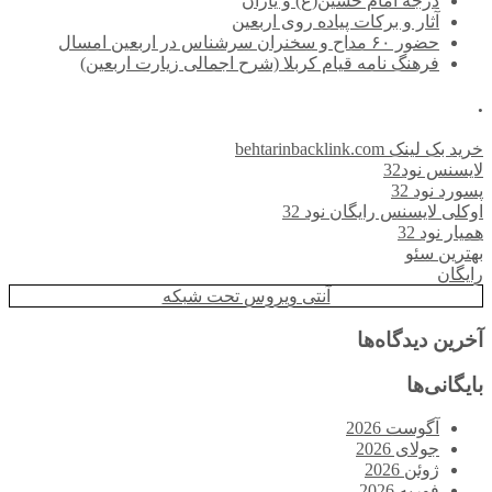
درجه امام حسین(ع) و یاران
آثار و برکات پیاده روی اربعین
حضور ۶۰ مداح و سخنران سرشناس در اربعین امسال
فرهنگ نامه قیام کربلا (شرح اجمالی زیارت اربعین)
.
خرید بک لینک behtarinbacklink.com
لایسنس نود32
پسورد نود 32
اوکلی لایسنس رایگان نود 32
همیار نود 32
بهترین سئو
رایگان
آنتی ویروس تحت شبکه
آخرین دیدگاه‌ها
بایگانی‌ها
آگوست 2026
جولای 2026
ژوئن 2026
فوریه 2026