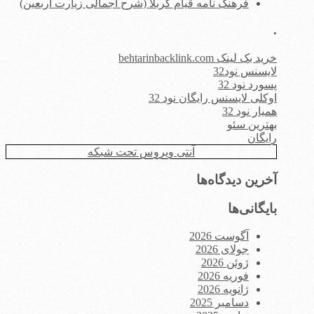
فرهنگ نامه قیام کربلا (شرح اجمالی زیارت اربعین)
.
خرید بک لینک behtarinbacklink.com
لایسنس نود32
پسورد نود 32
اوکلی لایسنس رایگان نود 32
همیار نود 32
بهترین سئو
رایگان
آنتی ویروس تحت شبکه
آخرین دیدگاه‌ها
بایگانی‌ها
آگوست 2026
جولای 2026
ژوئن 2026
فوریه 2026
ژانویه 2026
دسامبر 2025