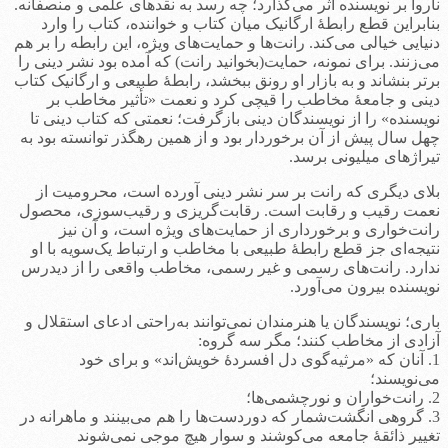
ناروا بر نویسنده اثر می‌گذارد؛ چه رسد به نقدهای علمی و منصفانه.
بنابراین قطع رابطۀ ارگانیک میان کتاب و خواننده، کتاب را وارد
دنیایی خیالی می‌کند. رانت‌ها و حمایت‌های ویژه، این رابطه را بر هم
می‌زنند. برای نمونه، حمایت(بخوانید رانت) که آمده بود نشر دینی را
برتر بنشاند و به بازار او رونق ببخشد، رابطۀ طبیعی و ارگانیک کتاب
دینی و جامعۀ مخاطب را قیچی کرد و نعمت «تأثیر مخاطب بر
نویسنده» را از نویسندگان دینی بازگرفت؛ نعمتی که کتاب دینی تا
چهل سال پیش از آن برخوردار بود و از همین رهگذر توانسته بود به
تیراژهای میلیونی برسد.
بلای دیگری که رانت بر سر نشر دینی آورده است، محرومیت از
نعمت رقیب و رقابت است. رقابت‌گریزی و رقیب‌سوزی، محصول
رانت‌خواری و برخورداری از حمایت‌های ویژه است، و آن نیز
نتیجه‌ای جز قطع رابطۀ طبیعی با مخاطب و ارتباط یک‌سویه با او
ندارد. رانت‌های رسمی و غیر رسمی، مخاطب واقعی را از دیدرس
نویسنده بیرون می‌آورد.
باری؛ نویسندگان یا هنرمندان نمی‌توانند به‌راحتی ادعای استقلال و
آزادی از مخاطب کنند؛ مگر سه گروه:
1. آنان که «مرثیه‌گوی دل افسردۀ خویش‌اند» و برای خود
می‌نویسند؛
2. رانت‌‌خواران و نورچشمی‌ها؛
3. گروهی انگشت‌شمار که دوردست‌ها را هم می‌بینند و ماهرانه در
تغییر ذائقۀ جامعه می‌کوشند و سوار هیچ موجی نمی‌شوند