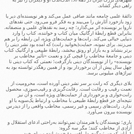
راهی دیگر کشاند.
ذائقۀ علمی جامعه مانند صافی عمل می‌کند و هر نویسنده‌ای دیر یا
زود بازخورد آثارش را می‌بیند و به فکر فرو می‌رود. حتی نقدهای
ناروا بر نویسنده اثر می‌گذارد؛ چه رسد به نقدهای علمی و منصفانه.
بنابراین قطع رابطۀ ارگانیک میان کتاب و خواننده، کتاب را وارد
دنیایی خیالی می‌کند. رانت‌ها و حمایت‌های ویژه، این رابطه را بر هم
می‌زنند. برای نمونه، حمایت(بخوانید رانت) که آمده بود نشر دینی را
برتر بنشاند و به بازار او رونق ببخشد، رابطۀ طبیعی و ارگانیک کتاب
دینی و جامعۀ مخاطب را قیچی کرد و نعمت «تأثیر مخاطب بر
نویسنده» را از نویسندگان دینی بازگرفت؛ نعمتی که کتاب دینی تا
چهل سال پیش از آن برخوردار بود و از همین رهگذر توانسته بود به
تیراژهای میلیونی برسد.
بلای دیگری که رانت بر سر نشر دینی آورده است، محرومیت از
نعمت رقیب و رقابت است. رقابت‌گریزی و رقیب‌سوزی، محصول
رانت‌خواری و برخورداری از حمایت‌های ویژه است، و آن نیز
نتیجه‌ای جز قطع رابطۀ طبیعی با مخاطب و ارتباط یک‌سویه با او
ندارد. رانت‌های رسمی و غیر رسمی، مخاطب واقعی را از دیدرس
نویسنده بیرون می‌آورد.
باری؛ نویسندگان یا هنرمندان نمی‌توانند به‌راحتی ادعای استقلال و
آزادی از مخاطب کنند؛ مگر سه گروه:
1. آنان که «مرثیه‌گوی دل افسردۀ خویش‌اند» و برای خود