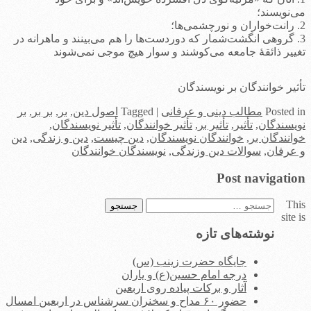
می‌نویسند؛
2. رانت‌‌خواران و نورچشمی‌ها؛
3. گروهی انگشت‌شمار که دوردست‌ها را هم می‌بینند و ماهرانه در
تغییر ذائقۀ جامعه می‌کوشند و سوار هیچ موجی نمی‌شوند
تأثیر خوانندگان بر نویسندگان
in
Posted
مطالب دینی و عرفانی
|
Tagged
اصول دین
,
بر
,
بر بر
,
بر
نویسندگان
,
تأثیر
,
تأثیر بر
,
تأثیر خوانندگان
,
تأثیر نویسندگان
,
خوانندگان بر
,
خوانندگان نویسندگان
,
دین چیست
,
دین و زندگی
,
دین
و عرفان
,
سوالات دین وزندگی
,
نویسندگان خوانندگان
Post navigation
This
جستجو
site is
برای:
نوشته‌های تازه
جایگاه حضرت زینب (س)
درجه امام حسین(ع) و یاران
آثار و برکات پیاده روی اربعین
حضور ۶۰ مداح و سخنران سرشناس در اربعین امسال