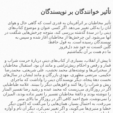
تأثیر خوانندگان بر نویسندگان
تأثیر مخاطبان بر اثرآفرینان به قدری است که گاهی حال و هوای
آنان را به‌کلی تغییر می‌دهد. اگر کسی عنوان و موضوع کتاب‌های
دینی را در سدۀ گذشته بررسی کند، متوجه چرخش‌هایی شگفت در
آنها می‌شود. این چرخش‌ها از مخاطبان آغاز شده و سپس به
نویسندگان رسیده است. به قول حافظ:
گلبن حُسنت نه خود شد دل‌فروز
ما دم همت بر آن بگماشتیم
تا پیش از انقلاب، بسیاری از کتاب‌های دینی دربارۀ حرمت شراب و
قمار و رقص و احکام ریش‌تراشی و مانند آن بود. استقبال مخاطبان
از سخنرانی‌ها و نوشته‌های محمد نخشب، علی شریعتی، محمدرضا
حکیمی، مرتضی مطهری، مهدی بازرگان و مانند ایشان در سال‌های
نخست دهۀ پنجاه، دیگر نویسندگان دینی را واداشت که ماجرای
ریش و شراب را رها کنند و افق‌هایی دیگر را ببینند. علامه ‌طباطبایی
اگر در روزگاری می‌زیست که محمد عبده و رشید رضا تفسیر المنار
را ننوشته بودند و ذائقۀ مخاطبان تفسیر را تغییر نداده بودند، المیزان
را نمی‌نوشت. شیخ احمد کافی اگر در روزگار ما بالای منبر
می‌رفت، به احتمال بسیار، همان‌هایی را می‌گفت که اکنون دیگر
خطبا و منبری‌ها می‌گویند، و اگر تغییر نمی‌کرد، دیگر آن نام و آوازه