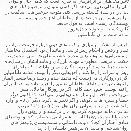
تأثیر مخاطبان بر اثرآفرینان به قدری است که گاهی حال و هوای
آنان را به‌کلی تغییر می‌دهد. اگر کسی عنوان و موضوع کتاب‌های
دینی را در سدۀ گذشته بررسی کند، متوجه چرخش‌هایی شگفت در
آنها می‌شود. این چرخش‌ها از مخاطبان آغاز شده و سپس به
نویسندگان رسیده است. به قول حافظ:
گلبن حُسنت نه خود شد دل‌فروز
ما دم همت بر آن بگماشتیم
تا پیش از انقلاب، بسیاری از کتاب‌های دینی دربارۀ حرمت شراب و
قمار و رقص و احکام ریش‌تراشی و مانند آن بود. استقبال مخاطبان
از سخنرانی‌ها و نوشته‌های محمد نخشب، علی شریعتی، محمدرضا
حکیمی، مرتضی مطهری، مهدی بازرگان و مانند ایشان در سال‌های
نخست دهۀ پنجاه، دیگر نویسندگان دینی را واداشت که ماجرای
ریش و شراب را رها کنند و افق‌هایی دیگر را ببینند. علامه ‌طباطبایی
اگر در روزگاری می‌زیست که محمد عبده و رشید رضا تفسیر المنار
را ننوشته بودند و ذائقۀ مخاطبان تفسیر را تغییر نداده بودند، المیزان
را نمی‌نوشت. شیخ احمد کافی اگر در روزگار ما بالای منبر
می‌رفت، به احتمال بسیار، همان‌هایی را می‌گفت که اکنون دیگر
خطبا و منبری‌ها می‌گویند، و اگر تغییر نمی‌کرد، دیگر آن نام و آوازه
را نداشت. در مرثیه‌سرایی برای اهل بیت(ع) نیز ذائقۀ مردم،
شاعری مانند موسوی گرمارودی را برکشید و از رونق بازار
«حبیب‌الله چایچیان‌»ها کاست. شعر آیینی «حسان» کجا و نوحه‌های
صادق آهنگران کجا؟ ادبیات داستانی و سمت‌وسوی پژوهش‌های
روان‌شناختی و مانند آن نیز همین داستان را دارند.