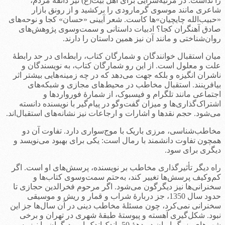
را نداشت. در مرثیه‌سرایی برای اهل بیت(ع) نیز ذائقۀ مردم،
شاعری مانند موسوی گرمارودی را برکشید و از رونق بازار
«حبیب‌الله چایچیان‌»ها کاست. شعر آیینی «حسان» کجا و نوحه‌های
صادق آهنگران کجا؟ ادبیات داستانی و سمت‌وسوی پژوهش‌های
روان‌شناختی و مانند آن نیز همین داستان را دارند.
میان استقبال خوانندگان و شمارگان کتاب، رابطه‌ای در حد رابطۀ
علت و معلول است. از این رو شمارگان کتاب، به نویسندگان و
ناشران انگیزه و بلکه جهت می‌دهد که در چه زمینه‌هایی بیشتر اثر
بیافرینند. استقبال مخاطب در محیط‌های مجازی و شبکه‌های
اجتماعی مانند تلگرام و فیسبوک، از شمارۀ فورواردها و
اشتراک‌گذاری‌ها و میزان گفت‌وگو در پیام‌گیر با نویسنده دانسته
می‌شود. حجم نقدها و اشارات و ارجاعات نیز نشانه‌های استقبال‌اند.
مخاطب‌شناسی، مرزی باریک با موج‌سواری دارد. تفاوت آن دو
همچون تفاوت دانشمند با رمال است: یکی برای بهبود می‌نویسد و
دیگری برای سود.
راه دیگر تأثیرگذاری مخاطب بر نویسنده، پرسش‌های او است. اگر
کم‌وکیف پرسش‌ها تغییر کند، به‌حتم سمت‌وسوی کتاب‌ها و
سخنرانی‌ها نیز دیگرگون می‌شود. اگر مرحوم فخرالدین حجازی تا
حدود سال 1350، جز دربارۀ شراب و قمار و ریش و موسیقی
سخنرانی نمی‌کرد، چون مسئلۀ مخاطب دینی در آن سال‌ها جز این
نبود. شکل‌گیری آهسته و پیوستۀ طبقۀ شهری در تهران و برخی
شهرهای بزرگ ایران در دهۀ 50، اندک‌اندک او و دیگران را نیز به