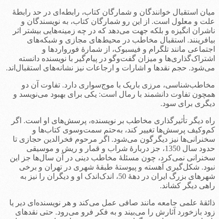
میان استقبال خوانندگان و شمارگان کتاب، رابطه‌ای در حد رابطۀ
علت و معلول است. از این رو شمارگان کتاب، به نویسندگان و
ناشران انگیزه و بلکه جهت می‌دهد که در چه زمینه‌هایی بیشتر اثر
بیافرینند. استقبال مخاطب در محیط‌های مجازی و شبکه‌های
اجتماعی مانند تلگرام و فیسبوک، از شمارۀ فورواردها و
اشتراک‌گذاری‌ها و میزان گفت‌وگو در پیام‌گیر با نویسنده دانسته
می‌شود. حجم نقدها و اشارات و ارجاعات نیز نشانه‌های استقبال‌اند.
مخاطب‌شناسی، مرزی باریک با موج‌سواری دارد. تفاوت آن دو
همچون تفاوت دانشمند با رمال است: یکی برای بهبود می‌نویسد و
دیگری برای سود.
راه دیگر تأثیرگذاری مخاطب بر نویسنده، پرسش‌های او است. اگر
کم‌وکیف پرسش‌ها تغییر کند، به‌حتم سمت‌وسوی کتاب‌ها و
سخنرانی‌ها نیز دیگرگون می‌شود. اگر مرحوم فخرالدین حجازی تا
حدود سال 1350، جز دربارۀ شراب و قمار و ریش و موسیقی
سخنرانی نمی‌کرد، چون مسئلۀ مخاطب دینی در آن سال‌ها جز این
نبود. شکل‌گیری آهسته و پیوستۀ طبقۀ شهری در تهران و برخی
شهرهای بزرگ ایران در دهۀ 50، اندک‌اندک او و دیگران را نیز به
راهی دیگر کشاند.
ذائقۀ علمی جامعه مانند صافی عمل می‌کند و هر نویسنده‌ای دیر یا
زود بازخورد آثارش را می‌بیند و به فکر فرو می‌رود. حتی نقدهای