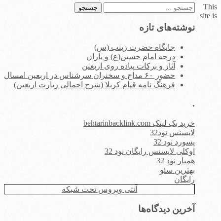
This
جستجو
site is
برای:
نوشته‌های تازه
جایگاه حضرت زینب (س)
درجه امام حسین(ع) و یاران
آثار و برکات پیاده روی اربعین
حضور ۶۰ مداح و سخنران سرشناس در اربعین امسال
فرهنگ نامه قیام کربلا (شرح اجمالی زیارت اربعین)
.
خرید بک لینک behtarinbacklink.com
لایسنس نود32
پسورد نود 32
اوکلی لایسنس رایگان نود 32
همیار نود 32
بهترین سئو
رایگان
آنتی ویروس تحت شبکه
آخرین دیدگاه‌ها