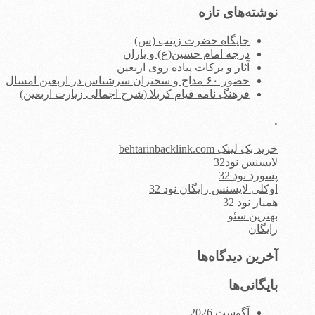
نوشته‌های تازه
جایگاه حضرت زینب (س)
درجه امام حسین(ع) و یاران
آثار و برکات پیاده روی اربعین
حضور ۶۰ مداح و سخنران سرشناس در اربعین امسال
فرهنگ نامه قیام کربلا (شرح اجمالی زیارت اربعین)
.
خرید بک لینک behtarinbacklink.com
لایسنس نود32
پسورد نود 32
اوکلی لایسنس رایگان نود 32
همیار نود 32
بهترین سئو
رایگان
آخرین دیدگاه‌ها
بایگانی‌ها
آگوست 2026