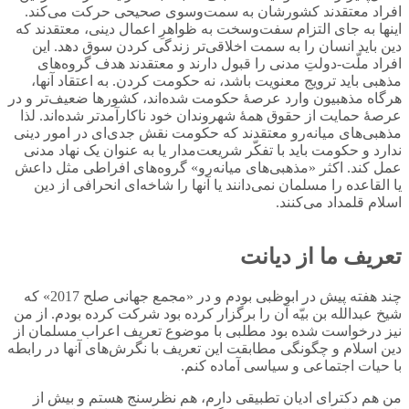
افراد معتقدند کشورشان به سمت‌و‌سوی صحیحی حرکت می‌کند.
اینها به جای التزام سفت‌و‌سخت به ظواهرِ اعمال دینی، معتقدند که
دین باید انسان را به سمت اخلاقی‌تر زندگی کردن سوق دهد. این
افراد ملّت-دولتِ مدنی را قبول دارند و معتقدند هدف گروه‌های
مذهبی باید ترویج معنویت باشد، نه حکومت کردن. به اعتقاد آنها،
هرگاه مذهبیون وارد عرصۀ حکومت شده‌اند، کشورها ضعیف‌تر و در
عرصۀ حمایت از حقوق همۀ شهروندان خود ناکارآمدتر شده‌اند. لذا
مذهبی‌های میانه‌رو معتقدند که حکومت نقش جدی‌ای در امور دینی
ندارد و حکومت باید با تفکّر شریعت‌مدار یا به عنوان یک نهاد مدنی
عمل کند. اکثر «مذهبی‌های میانه‌رو» گروه‌های افراطی مثل داعش
یا القاعده را مسلمان نمی‌دانند یا آنها را شاخه‌ای انحرافی از دین
اسلام قلمداد می‌کنند.
تعریف ما از دیانت
چند هفته پیش در ابوظبی بودم و در «مجمع جهانی صلح 2017» که
شیخ عبدالله بن بیّه آن را برگزار کرده بود شرکت کرده بودم. از من
نیز درخواست شده بود مطلبی با موضوع تعریف اعراب مسلمان از
دین اسلام و چگونگی مطابقت این تعریف با نگرش‌های آنها در رابطه
با حیات اجتماعی و سیاسی آماده کنم.
من هم دکترای ادیان تطبیقی دارم، هم نظرسنج هستم و بیش از