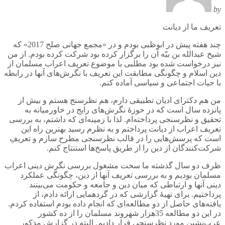
by
تعریف ما از دیانت
چند هفته پیش در ابوظبی بودم و در «مجمع جهانی صلح 2017» که
شیخ عبدالله بن بیّه آن را برگزار کرده بود شرکت کرده بودم. از من
نیز درخواست شده بود مطلبی با موضوع تعریف اعراب مسلمان از
دین اسلام و چگونگی مطابقت این تعریف با نگرش‌های آنها در رابطه
با حیات اجتماعی و سیاسی آماده کنم.
من هم دکترای ادیان تطبیقی دارم، هم نظرسنج هستم و بیش از
پانزده سال است که در حوزۀ نگرش‌های رایج در خاورمیانه به
تحقیق و نظرسنجی پرداخته‌ام. لذا با زمینه‌ای که داشتم، به بررسی
تعریف اعراب از دیانت پرداختم و به نظرم رسید بهترین راه این
است که پرسش‌هایی را در قالب نظرسنجی مطرح سازم و تعریفِ
شرکت‌کنندگان از دین را از طریق پاسخ‌ها استنتاج کنم.
ظرف دو سال گذشته ما سخت مشغول بررسی نگرش دینی اعراب
مسلمان بودیم و به بررسی تعریف آنها از دین، چگونگی عملکرد
دینی آنها و ارتباطی که میان دین و جامعه و حکومت می‌بینند
پرداختیم. برای تهیۀ گزارشی که در گردهمایی ارائه دادم، از
یافته‌های حاصل از دو مطالعه‌ای که انجام داده بودم استفاده کردم.
در این دو مطالعه 35هزار شهروند مسلمان را از ده کشور
عرب‌نشین مورد نظرسنجی قرار دادیم. البته در گزارش مذکور