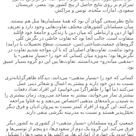
تمرکزم بر روی نتایج حاصل از پنج کشور بود: مصر، عربستان
سعودی، امارات متّحده، تونس و مراکش.
نتایج نظرسنجی گویای آن بود که همۀ مسلمان‌ها مثل هم نیستند.
میان مسلمانان کشورهای مختلف تفاوت‌هایی وجود دارد و تعریف
آنها از دین و ارتباطی که میان دین با زندگی و جامعۀ خود قائلند
متفاوت است. جالب آنجا بود که تفاوت خاصّی در نگرش کلّی
گروه‌های جمعیت‌شناختی (سن، جنسیت، سطح تحصیلات یا درآمد)
وجود نداشت. تفاوت‌های اصلی‌ای که با آن مواجه شدیم تفاوت در
نگرش‌ها بود؛ به‌ویژه میان کسانی که خود را «بسیار مذهبی» یا
«مذهبی میانه‌رو» می‌دانستند. تفاوت‌ها بین این دو گروه بسیار عمیق
بود.
کسانی که خود را «بسیار مذهبی» می‌دانند، دیدگاه ظاهرگرایانه‌تری
نسبت به دین خود دارند و بیشتر به اعمال و شعائر دینی عمل
می‌کنند (ما آنها را ظاهراگرا می‌خوانیم). این افراد تعداد دفعات
بیشتری نماز می‌خوانند، بیشتر به مساجد می‌روند، زمان بیشتری را
به شنیدن برنامه‌های مذهبی اختصاص می‌دهند و به فتاوا مراجعه
می‌کنند. این گروه از افراد کمتر نسبت به پیروان ادیان و فرق دیگر
تحمّل‌پذیر هستند و نسبت به مدرنیته نگرشی منفی دارند.
جمعیتِ گروه مسلمانان «بسیار مذهبی» از کشوری به کشور دیگر
فرق می‌کند. این گروه یک دوم از سعودی‌ها، دو پنچم از تونسی‌ها و
تنها حدود یک چهارم از اماراتی‌ها، مراکشی‌ها و مصری‌ها را تشکیل