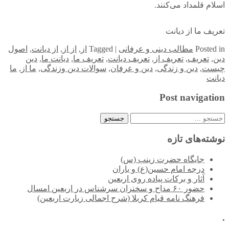
اسلام قلمداد می‌کنند.
تعریف ما از دیانت
in
Posted
مطالب دینی و عرفانی
|
Tagged
از
,
از از
,
از دیانت
,
اصول
دین
,
تعریف
,
تعریف از
,
تعریف دیانت
,
تعریف ما
,
دیانت ما
,
دین
چیست
,
دین و زندگی
,
دین و عرفان
,
سوالات دین وزندگی
,
ما از
,
ما
دیانت
Post navigation
جستجو
برای:
نوشته‌های تازه
جایگاه حضرت زینب (س)
درجه امام حسین(ع) و یاران
آثار و برکات پیاده روی اربعین
حضور ۶۰ مداح و سخنران سرشناس در اربعین امسال
فرهنگ نامه قیام کربلا (شرح اجمالی زیارت اربعین)
.