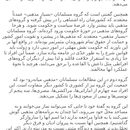
می‌دهند.
همچنین گفتنی است که گروه مسلمانان «بسیار مذهبی» عمدتاً
معتقدند که کشورشان راه اشتباهی را در پیش گرفته‌ و گروه‌های
مذهبی باید بیشتر وارد عرصۀ سیاست و حکومت شوند. و هرجا
گروه‌های مذهبی در حوزۀ حکومت ورود کرده‌اند، گروه مسلمانان
«بسیار مذهبی» معتقدند که مذهبی‌ها در پیشبرد و تقویت امور کشور
و حمایت از حقوق تمام شهروندان مثمرثمر بوده‌اند. در واقع آنها بر
این باورند که حکومت نقش مهمّی در امور دینی دارد و دولت باید
قوانین شرع را به طور جدّی در جامعه پیاده سازد. ضمناً این افراد تا
حدّ زیادی به استقرار خلافت قائلند و لذا بیش از دیگران گروه‌های
افراطی مثل داعش یا القاعده را برحق می‌دانند، هرچند با نحوۀ
عملکرد آنها مخالفند.
گروه دوم در این مطالعات مسلمانان «مذهبیِ میانه‌رو» بود که
جمعیت این گروه نیز از کشوری تا کشور دیگر متفاوت است. این
افراد سه چهارم از اماراتی‌ها، مراکشی‌ها، مصری‌ها، سه پنجم از
تونسی‌ها و نیمی از سعودی‌ها را تشکیل می‌دهند.
این گروه به گفتۀ خود تا جایی که می‌توانند نماز می‌خوانند و به
مساجد محلّ خود می‌روند، اما چندان به برنامه‌های مذهبی گوش
نمی‌کنند یا به فتاوا مراجعه ندارند (ما اسم آنها را سازوارگر
گذاشتیم). همچنین آنها نسبت به پیروان ادیان و فرق دیگر
تحمّل‌پذیرتر هستند و دیدگاه مثبتی نسبت به مدرنیته دارند. اکثر این