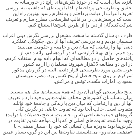
پانزده سال است که در حوزۀ نگرش‌های رایج در خاورمیانه به
تحقیق و نظرسنجی پرداخته‌ام. لذا با زمینه‌ای که داشتم، به بررسی
تعریف اعراب از دیانت پرداختم و به نظرم رسید بهترین راه این
است که پرسش‌هایی را در قالب نظرسنجی مطرح سازم و تعریفِ
شرکت‌کنندگان از دین را از طریق پاسخ‌ها استنتاج کنم.
ظرف دو سال گذشته ما سخت مشغول بررسی نگرش دینی اعراب
مسلمان بودیم و به بررسی تعریف آنها از دین، چگونگی عملکرد
دینی آنها و ارتباطی که میان دین و جامعه و حکومت می‌بینند
پرداختیم. برای تهیۀ گزارشی که در گردهمایی ارائه دادم، از
یافته‌های حاصل از دو مطالعه‌ای که انجام داده بودم استفاده کردم.
در این دو مطالعه 35هزار شهروند مسلمان را از ده کشور
عرب‌نشین مورد نظرسنجی قرار دادیم. البته در گزارش مذکور
تمرکزم بر روی نتایج حاصل از پنج کشور بود: مصر، عربستان
سعودی، امارات متّحده، تونس و مراکش.
نتایج نظرسنجی گویای آن بود که همۀ مسلمان‌ها مثل هم نیستند.
میان مسلمانان کشورهای مختلف تفاوت‌هایی وجود دارد و تعریف
آنها از دین و ارتباطی که میان دین با زندگی و جامعۀ خود قائلند
متفاوت است. جالب آنجا بود که تفاوت خاصّی در نگرش کلّی
گروه‌های جمعیت‌شناختی (سن، جنسیت، سطح تحصیلات یا درآمد)
وجود نداشت. تفاوت‌های اصلی‌ای که با آن مواجه شدیم تفاوت در
نگرش‌ها بود؛ به‌ویژه میان کسانی که خود را «بسیار مذهبی» یا
«مذهبی میانه‌رو» می‌دانستند. تفاوت‌ها بین این دو گروه بسیار عمیق