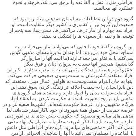
افراطی مثل داعش یا القاعده را برحق می‌دانند، هرچند با نحوۀ
عملکرد آنها مخالفند.
گروه دوم در این مطالعات مسلمانان «مذهبیِ میانه‌رو» بود که
جمعیت این گروه نیز از کشوری تا کشور دیگر متفاوت است. این
افراد سه چهارم از اماراتی‌ها، مراکشی‌ها، مصری‌ها، سه پنجم از
تونسی‌ها و نیمی از سعودی‌ها را تشکیل می‌دهند.
این گروه به گفتۀ خود تا جایی که می‌توانند نماز می‌خوانند و به
مساجد محلّ خود می‌روند، اما چندان به برنامه‌های مذهبی گوش
نمی‌کنند یا به فتاوا مراجعه ندارند (ما اسم آنها را سازوارگر
گذاشتیم). همچنین آنها نسبت به پیروان ادیان و فرق دیگر
تحمّل‌پذیرتر هستند و دیدگاه مثبتی نسبت به مدرنیته دارند. اکثر این
افراد معتقدند کشورشان به سمت‌و‌سوی صحیحی حرکت می‌کند.
اینها به جای التزام سفت‌و‌سخت به ظواهرِ اعمال دینی، معتقدند که
دین باید انسان را به سمت اخلاقی‌تر زندگی کردن سوق دهد. این
افراد ملّت-دولتِ مدنی را قبول دارند و معتقدند هدف گروه‌های
مذهبی باید ترویج معنویت باشد، نه حکومت کردن. به اعتقاد آنها،
هرگاه مذهبیون وارد عرصۀ حکومت شده‌اند، کشورها ضعیف‌تر و در
عرصۀ حمایت از حقوق همۀ شهروندان خود ناکارآمدتر شده‌اند. لذا
مذهبی‌های میانه‌رو معتقدند که حکومت نقش جدی‌ای در امور دینی
ندارد و حکومت باید با تفکّر شریعت‌مدار یا به عنوان یک نهاد مدنی
عمل کند. اکثر «مذهبی‌های میانه‌رو» گروه‌های افراطی مثل داعش
یا القاعده را مسلمان نمی‌دانند یا آنها را شاخه‌ای انحرافی از دین