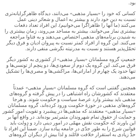
بود.
کسانی که خود را «بسیار مذهبی» می‌دانند، دیدگاه ظاهرگرایانه‌تری
نسبت به دین خود دارند و بیشتر به اعمال و شعائر دینی عمل
می‌کنند (ما آنها را ظاهراگرا می‌خوانیم). این افراد تعداد دفعات
بیشتری نماز می‌خوانند، بیشتر به مساجد می‌روند، زمان بیشتری را
به شنیدن برنامه‌های مذهبی اختصاص می‌دهند و به فتاوا مراجعه
می‌کنند. این گروه از افراد کمتر نسبت به پیروان ادیان و فرق دیگر
تحمّل‌پذیر هستند و نسبت به مدرنیته نگرشی منفی دارند.
جمعیتِ گروه مسلمانان «بسیار مذهبی» از کشوری به کشور دیگر
فرق می‌کند. این گروه یک دوم از سعودی‌ها، دو پنچم از تونسی‌ها و
تنها حدود یک چهارم از اماراتی‌ها، مراکشی‌ها و مصری‌ها را تشکیل
می‌دهند.
همچنین گفتنی است که گروه مسلمانان «بسیار مذهبی» عمدتاً
معتقدند که کشورشان راه اشتباهی را در پیش گرفته‌ و گروه‌های
مذهبی باید بیشتر وارد عرصۀ سیاست و حکومت شوند. و هرجا
گروه‌های مذهبی در حوزۀ حکومت ورود کرده‌اند، گروه مسلمانان
«بسیار مذهبی» معتقدند که مذهبی‌ها در پیشبرد و تقویت امور کشور
و حمایت از حقوق تمام شهروندان مثمرثمر بوده‌اند. در واقع آنها بر
این باورند که حکومت نقش مهمّی در امور دینی دارد و دولت باید
قوانین شرع را به طور جدّی در جامعه پیاده سازد. ضمناً این افراد تا
حدّ زیادی به استقرار خلافت قائلند و لذا بیش از دیگران گروه‌های