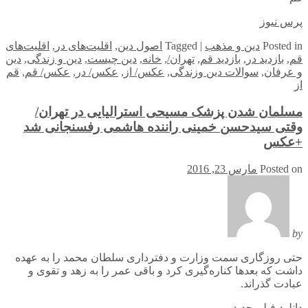
پرس نیوز
in
Posted
دین و مذهب
|
Tagged
اصول دین
,
اقلیت‌های در
,
اقلیت‌های
قم
,
بازدید در
,
بازدید قم
,
تهران/
,
خانه
,
دین چیست
,
دین و زندگی
,
دین
و عرفان
,
سوالات دین وزندگی
,
عکس/ از
,
عکس/ در
,
عکس/ قم
,
قم
از
مسلمان شدن پزشک مسیحی استرالیایی در تهران/
وقتی سیدحسن خمینی راننده هاشمی رفسنجانی شد
+عکس
Posted on
مارس 23, 2016
by
حتی روزگاری سمت وزارت و دفترداری سلطان محمد را به عهده
داشت که بعدها کناره‌گیری کرد و باقی عمر را به زهد و تقوی و
عبادت گذراند.
دانلود فیلم جدید