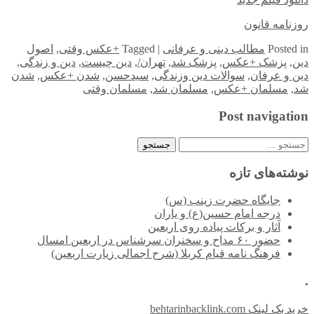
روزنامه قانون
in
Posted
مطالب دینی و عرفانی
|
Tagged
+عکس وقتی
,
اصول
دین
,
پزشک +عکس
,
پزشک شد
,
تهران/
,
دین چیست
,
دین و زندگی
,
دین و عرفان
,
سوالات دین وزندگی
,
سیدحسن
,
شدن +عکس
,
شدن
شد
,
مسلمان +عکس
,
مسلمان شد
,
مسلمان وقتی
Post navigation
جستجو
برای:
نوشته‌های تازه
جایگاه حضرت زینب (س)
درجه امام حسین(ع) و یاران
آثار و برکات پیاده روی اربعین
حضور ۶۰ مداح و سخنران سرشناس در اربعین امسال
فرهنگ نامه قیام کربلا (شرح اجمالی زیارت اربعین)
.
خرید بک لینک behtarinbacklink.com