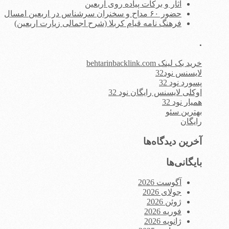
آثار و برکات پیاده روی اربعین
حضور ۶۰ مداح و سخنران سرشناس در اربعین امسال
فرهنگ نامه قیام کربلا (شرح اجمالی زیارت اربعین)
.
خرید بک لینک behtarinbacklink.com
لایسنس نود32
پسورد نود 32
اوکلی لایسنس رایگان نود 32
همیار نود 32
بهترین سئو
رایگان
آخرین دیدگاه‌ها
بایگانی‌ها
آگوست 2026
جولای 2026
ژوئن 2026
فوریه 2026
ژانویه 2026