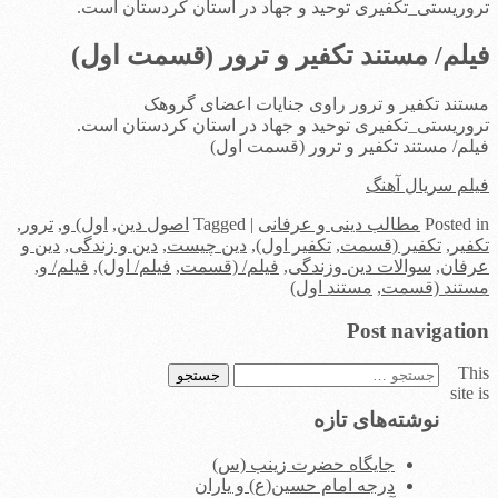
تروریستی_تکفیری توحید و جهاد در استان کردستان است.
فیلم/ مستند تکفیر و ترور (قسمت اول)
مستند تکفیر و ترور راوی جنایات اعضای گروهک
تروریستی_تکفیری توحید و جهاد در استان کردستان است.
فیلم/ مستند تکفیر و ترور (قسمت اول)
فیلم سریال آهنگ
in
Posted
مطالب دینی و عرفانی
|
Tagged
اصول دین
,
اول) و
,
ترور
,
تکفیر
,
تکفیر (قسمت
,
تکفیر اول)
,
دین چیست
,
دین و زندگی
,
دین و
عرفان
,
سوالات دین وزندگی
,
فیلم/ (قسمت
,
فیلم/ اول)
,
فیلم/ و
,
مستند (قسمت
,
مستند اول)
Post navigation
This
جستجو
site is
برای:
نوشته‌های تازه
جایگاه حضرت زینب (س)
درجه امام حسین(ع) و یاران