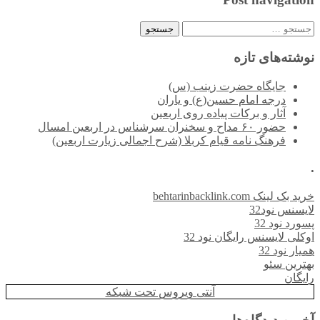
جستجو
برای:
نوشته‌های تازه
جایگاه حضرت زینب (س)
درجه امام حسین(ع) و یاران
آثار و برکات پیاده روی اربعین
حضور ۶۰ مداح و سخنران سرشناس در اربعین امسال
فرهنگ نامه قیام کربلا (شرح اجمالی زیارت اربعین)
.
خرید بک لینک behtarinbacklink.com
لایسنس نود32
پسورد نود 32
اوکلی لایسنس رایگان نود 32
همیار نود 32
بهترین سئو
رایگان
آنتی ویروس تحت شبکه