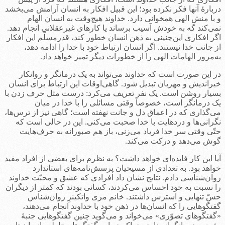
دربارۀ آنها فکر نکرده بود؛ این قبیل افکار به انسان آرامش می‌بخشد
و با منشِ الهی همخوانی دارد. خداوند هیچ‌وقت به انسان الهام
نمی‌کند که به خودش آسیب برساند یا کارهای غیرعقلانی انجام دهد.
اگر افکاری این‌چنینی به ذهن انسان خطور کند، قدرمسلّم این افکار
از جانب خدا نیستند. اگر انسان ارتباط خود با خدا را ادامه دهد،
به‌مرور الهامات الهی را از خطورات دیگر تمیز خواهد داد.
در این صورت است که خداوند می‌تواند به یک درمانگر و روانکار
خیراندیش و مهربان تبدیل شود. گاهی‌اوقات این ارتباط برای انسان
بسیار روشن است. یک نفر تعریف می‌کرد: درست مثل حرف زدن با
یک درمانگر است، خصوصاً وقتی مسائلی را با خدا در میان
می‌گذاری که در اعماق دل و جانت نهفته است؛ گاهی نیز از ترس‌ها،
نگرانی‌ها و دردهایت با خدا صحبت می‌کنی. این در حالی است که
حتّی وقتی سر خدا فریاد می‌زنی، باز هم صبورانه به حرف‌هایت
گوش می‌دهد و درکت می‌کند.
آیا این کار فایده‌ای خواهد داشت؟ به نظرم برای بعضی از افراد مفید
خواهد بود. به تعدادی از مسیحیان پرسش‌نامه‌های استاندارد
روان‌شناسی دادم. نتایج نشان داد افرادی که عشق و محبّت خداوند
را نسبت به خود احساس می‌کردند، کسانی بودند که کمتر از دیگران
حسّ تنهایی و استرس داشتند. خانم مری واتکینزِ روان‌شناس
گفتگوهایی را که انسان‌ها در ذهن خود با خداوند انجام می‌دهند،
«گفتگوهای تصوّری» می‌خواند و می‌گوید چنین گفتگوهایی جنبۀ