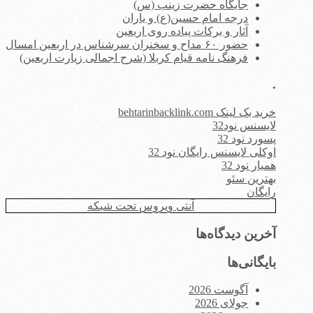
جایگاه حضرت زینب (س)
درجه امام حسین(ع) و یاران
آثار و برکات پیاده روی اربعین
حضور ۶۰ مداح و سخنران سرشناس در اربعین امسال
فرهنگ نامه قیام کربلا (شرح اجمالی زیارت اربعین)
.
خرید بک لینک behtarinbacklink.com
لایسنس نود32
پسورد نود 32
اوکلی لایسنس رایگان نود 32
همیار نود 32
بهترین سئو
رایگان
آنتی ویروس تحت شبکه
آخرین دیدگاه‌ها
بایگانی‌ها
آگوست 2026
جولای 2026