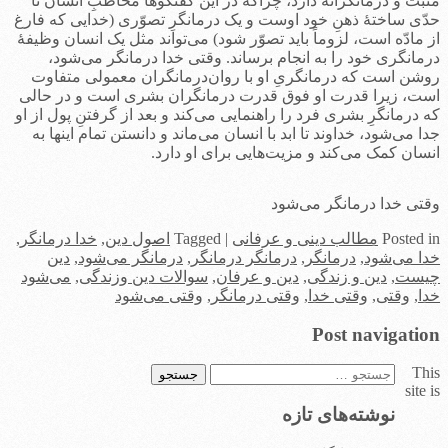
مثبت و درمانگرانه دارد، چراکه در این گفتگوها مخاطبِ انسان تا
حدّی ساختۀ ذهنِ خود اوست و یک درمانگرِ تصوّری (خدایی که فارغ
از مادّه است، لزوماً باید تصوّر شود) می‌تواند مثل یک انسان وظیفۀ
درمانگری خود را به انجام برساند. وقتی خدا درمانگر می‌شود،
روشن است که درمانگریِ او با روان‌درمانگران معمولی متفاوت
است، زیرا قدرت او فوق قدرت درمانگران بشری‌ است و در حالی
که درمانگرِ بشری فرد را راهنمایی می‌کند و بعد از گرفتنِ پول از او
جدا می‌شود، خداوند تا ابد با انسان می‌ماند و دانستن تمام اینها به
انسان کمک می‌کند و مزیت‌هایی برای او دارد.
وقتی خدا درمانگر می‌شود
in
Posted
مطالب دینی و عرفانی
|
Tagged
اصول دین
,
خدا درمانگر
,
خدا می‌شود
,
درمانگر
,
درمانگر درمانگر
,
درمانگر می‌شود
,
دین
چیست
,
دین و زندگی
,
دین و عرفان
,
سوالات دین وزندگی
,
می‌شود
خدا
,
وقتی
,
وقتی خدا
,
وقتی درمانگر
,
وقتی می‌شود
Post navigation
This
جستجو
site is
برای:
نوشته‌های تازه