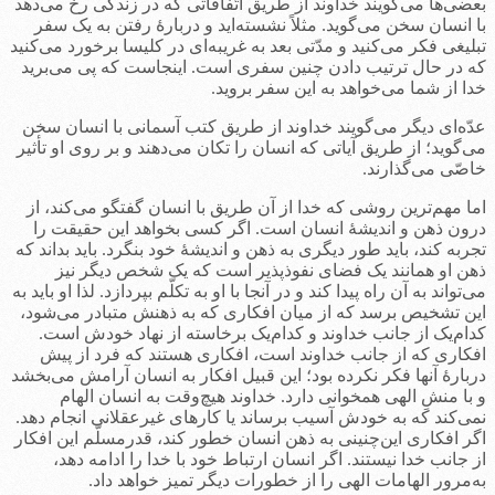
بعضی‌ها می‌گویند خداوند از طریق اتّفاقاتی که در زندگی رخ می‌دهد
با انسان سخن می‌گوید. مثلاً نشسته‌اید و دربارۀ رفتن به یک سفر
تبلیغی فکر می‌کنید و مدّتی بعد به غریبه‌ای در کلیسا برخورد می‌کنید
که در حال ترتیب دادن چنین سفری است. اینجاست که پی می‌برید
خدا از شما می‌خواهد به این سفر بروید.
عدّه‌ای دیگر می‌گویند خداوند از طریق کتب آسمانی با انسان سخن
می‌گوید؛ از طریق آیاتی که انسان را تکان می‌دهند و بر روی او تأثیر
خاصّی می‌گذارند.
اما مهم‌ترین روشی که خدا از آن طریق با انسان گفتگو می‌کند، از
درون ذهن و اندیشۀ انسان است. اگر کسی بخواهد این حقیقت را
تجربه کند، باید طور دیگری به ذهن و اندیشۀ خود بنگرد. باید بداند که
ذهن او همانند یک فضای نفوذپذیر است که یک شخص دیگر نیز
می‌تواند به آن راه پیدا کند و در آنجا با او به تکلّم بپردازد. لذا او باید به
این تشخیص برسد که از میان افکاری که به ذهنش متبادر می‌شود،
کدام‌یک از جانب خداوند و کدام‌یک برخاسته از نهاد خودش است.
افکاری که از جانب خداوند است، افکاری هستند که فرد از پیش
دربارۀ آنها فکر نکرده بود؛ این قبیل افکار به انسان آرامش می‌بخشد
و با منشِ الهی همخوانی دارد. خداوند هیچ‌وقت به انسان الهام
نمی‌کند که به خودش آسیب برساند یا کارهای غیرعقلانی انجام دهد.
اگر افکاری این‌چنینی به ذهن انسان خطور کند، قدرمسلّم این افکار
از جانب خدا نیستند. اگر انسان ارتباط خود با خدا را ادامه دهد،
به‌مرور الهامات الهی را از خطورات دیگر تمیز خواهد داد.