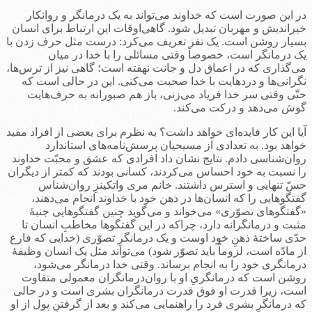
در این صورت است که خداوند می‌تواند به یک درمانگر و روانکار
خیراندیش و مهربان تبدیل شود. گاهی‌اوقات این ارتباط برای انسان
بسیار روشن است. یک نفر تعریف می‌کرد: درست مثل حرف زدن با
یک درمانگر است، خصوصاً وقتی مسائلی را با خدا در میان
می‌گذاری که در اعماق دل و جانت نهفته است؛ گاهی نیز از ترس‌ها،
نگرانی‌ها و دردهایت با خدا صحبت می‌کنی. این در حالی است که
حتّی وقتی سر خدا فریاد می‌زنی، باز هم صبورانه به حرف‌هایت
گوش می‌دهد و درکت می‌کند.
آیا این کار فایده‌ای خواهد داشت؟ به نظرم برای بعضی از افراد مفید
خواهد بود. به تعدادی از مسیحیان پرسش‌نامه‌های استاندارد
روان‌شناسی دادم. نتایج نشان داد افرادی که عشق و محبّت خداوند
را نسبت به خود احساس می‌کردند، کسانی بودند که کمتر از دیگران
حسّ تنهایی و استرس داشتند. خانم مری واتکینزِ روان‌شناس
گفتگوهایی را که انسان‌ها در ذهن خود با خداوند انجام می‌دهند،
«گفتگوهای تصوّری» می‌خواند و می‌گوید چنین گفتگوهایی جنبۀ
مثبت و درمانگرانه دارد، چراکه در این گفتگوها مخاطبِ انسان تا
حدّی ساختۀ ذهنِ خود اوست و یک درمانگرِ تصوّری (خدایی که فارغ
از مادّه است، لزوماً باید تصوّر شود) می‌تواند مثل یک انسان وظیفۀ
درمانگری خود را به انجام برساند. وقتی خدا درمانگر می‌شود،
روشن است که درمانگریِ او با روان‌درمانگران معمولی متفاوت
است، زیرا قدرت او فوق قدرت درمانگران بشری‌ است و در حالی
که درمانگرِ بشری فرد را راهنمایی می‌کند و بعد از گرفتنِ پول از او