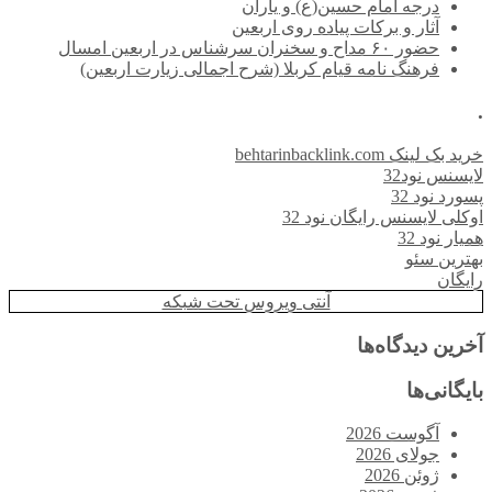
درجه امام حسین(ع) و یاران
آثار و برکات پیاده روی اربعین
حضور ۶۰ مداح و سخنران سرشناس در اربعین امسال
فرهنگ نامه قیام کربلا (شرح اجمالی زیارت اربعین)
.
خرید بک لینک behtarinbacklink.com
لایسنس نود32
پسورد نود 32
اوکلی لایسنس رایگان نود 32
همیار نود 32
بهترین سئو
رایگان
آنتی ویروس تحت شبکه
آخرین دیدگاه‌ها
بایگانی‌ها
آگوست 2026
جولای 2026
ژوئن 2026