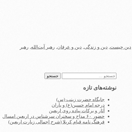
دین چیست
,
دین و زندگی
,
دین و عرفان
,
رهبر آیت‌الله
,
رهبر
جستجو
برای:
نوشته‌های تازه
جایگاه حضرت زینب (س)
درجه امام حسین(ع) و یاران
آثار و برکات پیاده روی اربعین
حضور ۶۰ مداح و سخنران سرشناس در اربعین امسال
فرهنگ نامه قیام کربلا (شرح اجمالی زیارت اربعین)