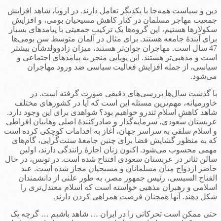
دین و سیاست همه‌جا با یکدیگر تعامل دارند. در اروپا، شاهد افزایش
جمعیت مهاجر مسلمان در کنار کاهش مسیحیان بومی، و افزایش
سکولارها هستیم، این گروه‌ها یک ترکیب جمعیتی با پیامدهای بسیار
برای آیندۀ جامعه هستند. برای مثال در آلمان متوسط سنِ بومی‌ها
47 سال است. مهاجران جوان‌تر هستند، میزان زادوولدشان بیشتر
است و مذهبی‌تر هستند. این پویایی منجر به پیامدهای اجتماعی و
سیاسی، از جمله افزایش فعالیت سیاسی ضد ورود مهاجران
می‌شود.
با گذشت سال‌ها بررسی‌های دقیقی صورت گرفته است. در
خاورمیانه، مهم‌ترین مسئله این است که آیا در کشورهای مختلف
شاهد کاهشِ اسلامِ تندرو خواهیم بود؟ شواهدی برای این وجود دارد.
عربستان سعودی، سرمایه‌گذار و صادرکنندۀ اصلی وهابیان افراطی
و اسلام سلفی به سراسر جهان، آغاز به اقدامات کوچکی کرده است
که به منظور گشایش فضا برای چنین جامعۀ سنت‌گرایی، گام‌های
مهمی محسوب می‌شود. اکنون زنان اجازۀ رانندگی دارند، اولین
سالن تئاتر در عربستان سعودی افتتاح شده است. در تونس، در حال
حاضر ازدواج‌ میان مسلمانان و مسیحیان مجاز شده است. عبد
الفتاح السیسی، رئیس جمهور مصر، به طور علنی از دانشمندان
اسلامی و رهبران مذهبی خواسته است که اسلام معتدل‌تری را
شکل دهند. آنها همچنان فرصت همراهی کردن دارند.
حتی ممکن است تحرکاتی را در ایران … شاهد باشیم … گرچه یک