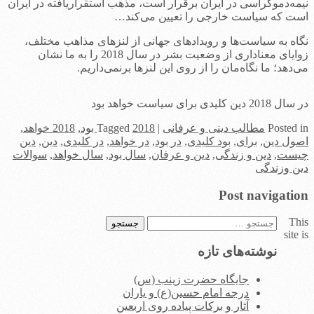
نیمه‌دموکراسی در ایران برقرار است، مذهب استقراریافته در ایران
است که سیاست خارجی را تعیین می‌کند…
نگاه به سیاست‌ها و رویدادهای جهانی از لنزهای مذاهب مختلف،
زوایای معناداری از وضعیت بشر در سال 2018 را به ما نشان
می‌دهد؛ ما نگاه‌مان را از روی این لنزها برنمی‌داریم.
در سال 2018 دین کلیدی برای سیاست‌ خواهد بود
in
Posted
مطالب دینی و عرفانی
|
2018 بود
Tagged
,
2018 خواهد
,
اصول دین
,
برای
,
بود کلیدی
,
در بود
,
در خواهد
,
در کلیدی
,
دین
,
دین
چیست
,
دین و زندگی
,
دین و عرفان
,
سال بود
,
سال خواهد
,
سوالات
دین وزندگی
Post navigation
This
جستجو
site is
برای:
نوشته‌های تازه
جایگاه حضرت زینب (س)
درجه امام حسین(ع) و یاران
آثار و برکات پیاده روی اربعین