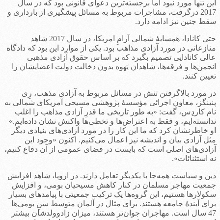
این تنها مورد نبود اما برجسته‌ترین دعوای قانونی بود که در سال
2017 درگرفت، مشاجرات مربوط به مسائل پیشگیری از بارداری و
سقط جنین نیز ادامه دارد.
حتی کانادا، همسایۀ شمالی آرامِ امریکا، در سال 2017 شاهد
منازعاتی در مورد آزادی مذاهب بود. یکی از موارد این بود که دادگاه
عالی کانادایی تصمیم بگیرد که بر اساس حقوق آزادی مذهبی
انجمن‌ها و فرقه‌ها، شاهدان یَهوه بدون دخالت دولت اعضایشان را
تعیین کنند.
در مورد بالاگرفتن تنش در مسائل مربوط به آزادی مذهب، رِی
پنینگز، معاون اجرائی مؤسسۀ پژوهشی مسیحی آمریکای شمالی به
نام کاردِس، گفت: «به طور تاریخی ما قدرِ آزادی مذاهب را اغلب
ندانسته‌ایم، و فقط به اعتراض‌ها و تخطی‌ها واکنش نشان داده‌ایم.»
او خاطرنشان کرد که ما این کار را در مورد آزادی‌های بنیادی دیگر
مثل آزادی بیان و اندیشه نیز اعمال می‌کنیم. اکنون «وجود این
آزادی‌های اصلی است که بایست در فضای عمومی از آن دفاع کنیم،
نه استثنائات».
دین و سیاست همه‌جا با یکدیگر تعامل دارند. در اروپا، شاهد افزایش
جمعیت مهاجر مسلمان در کنار کاهش مسیحیان بومی، و افزایش
سکولارها هستیم، این گروه‌ها یک ترکیب جمعیتی با پیامدهای بسیار
برای آیندۀ جامعه هستند. برای مثال در آلمان متوسط سنِ بومی‌ها
47 سال است. مهاجران جوان‌تر هستند، میزان زادوولدشان بیشتر