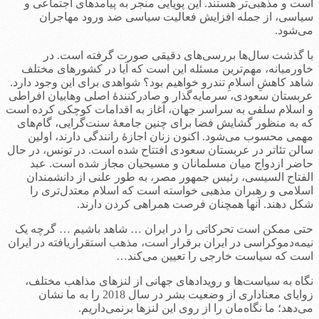
است و مذهبی‌تر هستند. این پویایی منجر به پیامدهای اجتماعی و
سیاسی، از جمله افزایش فعالیت سیاسی ضد ورود مهاجران
می‌شود.
با گذشت سال‌ها بررسی‌های دقیقی صورت گرفته است. در
خاورمیانه، مهم‌ترین مسئله این است که آیا در کشورهای مختلف
شاهد کاهشِ اسلامِ تندرو خواهیم بود؟ شواهدی برای این وجود دارد.
عربستان سعودی، سرمایه‌گذار و صادرکنندۀ اصلی وهابیان افراطی
و اسلام سلفی به سراسر جهان، آغاز به اقدامات کوچکی کرده است
که به منظور گشایش فضا برای چنین جامعۀ سنت‌گرایی، گام‌های
مهمی محسوب می‌شود. اکنون زنان اجازۀ رانندگی دارند، اولین
سالن تئاتر در عربستان سعودی افتتاح شده است. در تونس، در حال
حاضر ازدواج‌ میان مسلمانان و مسیحیان مجاز شده است. عبد
الفتاح السیسی، رئیس جمهور مصر، به طور علنی از دانشمندان
اسلامی و رهبران مذهبی خواسته است که اسلام معتدل‌تری را
شکل دهند. آنها همچنان فرصت همراهی کردن دارند.
حتی ممکن است تحرکاتی را در ایران … شاهد باشیم … گرچه یک
نیمه‌دموکراسی در ایران برقرار است، مذهب استقراریافته در ایران
است که سیاست خارجی را تعیین می‌کند…
نگاه به سیاست‌ها و رویدادهای جهانی از لنزهای مذاهب مختلف،
زوایای معناداری از وضعیت بشر در سال 2018 را به ما نشان
می‌دهد؛ ما نگاه‌مان را از روی این لنزها برنمی‌داریم.