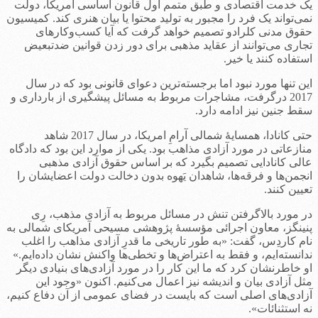
یک خدمت اقتصادی و طبق متمم اول قانون اساسی آمریکا، دولت
نمی‌تواند یک فرد را مجبور به تولید محتوا یا بیان هنری کند. کمیسیون
حقوق مدنی کلرادو تصمیم خواهد گرفت که آیا کسب‌وکارهای
تجاری می‌توانند از عقاید مذهبی برای دور زدن قوانین ضدتبعیض
استفاده کنند یا خیر.
این تنها مورد نبود اما برجسته‌ترین دعوای قانونی بود که در سال
2017 درگرفت، مشاجرات مربوط به مسائل پیشگیری از بارداری و
سقط جنین نیز ادامه دارد.
حتی کانادا، همسایۀ شمالی آرامِ امریکا، در سال 2017 شاهد
منازعاتی در مورد آزادی مذاهب بود. یکی از موارد این بود که دادگاه
عالی کانادایی تصمیم بگیرد که بر اساس حقوق آزادی مذهبی
انجمن‌ها و فرقه‌ها، شاهدان یَهوه بدون دخالت دولت اعضایشان را
تعیین کنند.
در مورد بالاگرفتن تنش در مسائل مربوط به آزادی مذهب، رِی
پنینگز، معاون اجرائی مؤسسۀ پژوهشی مسیحی آمریکای شمالی به
نام کاردِس، گفت: «به طور تاریخی ما قدرِ آزادی مذاهب را اغلب
ندانسته‌ایم، و فقط به اعتراض‌ها و تخطی‌ها واکنش نشان داده‌ایم.»
او خاطرنشان کرد که ما این کار را در مورد آزادی‌های بنیادی دیگر
مثل آزادی بیان و اندیشه نیز اعمال می‌کنیم. اکنون «وجود این
آزادی‌های اصلی است که بایست در فضای عمومی از آن دفاع کنیم،
نه استثنائات».