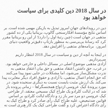
در سال 2018 دین کلیدی برای سیاست‌
خواهد بود
دین در رویدادهای جهانِ امروز تبدیل به بازیکن مهمی شده است. بر
اساس نتایج مؤسسۀ افکارسنجی گالوپ، بریتانیا یکی از ده کشور
مذهبی‌ در جهان است (چین رتبۀ اول را دارد)؛ از این رو بریتانیا مقرر
کرد که رسانۀ بی‌بی‌سی به منظور بازتابِ دقیق‌تر واقعیتِ دنیای
امروز، برنامه‌های مذهبی را افزایش دهد.
در اینجا به آنچه از دین و سیاست در سال 2018 انتظار داریم
می‌پردازیم.
آزادی مذهبی موضوع اصلی در مسائل داخلی و خارجی خواهد بود.
در غرب، حقِ داشتن ِاعتقاد مذهبی و حق بیان اعتقادِ مذهبی به
ندرت مشکل‌ساز می‌شود، اما مشکلات در جایی نمود پیدا می‌کنند
که حقِ انجام اعمال مذهبی، با آزادی و حقوق افراد دیگر مغایرت پیدا
می‌کند. یک ارزش مثبت بایست نسبت به دیگری سنجیده شود. در
مورد پروندۀ کیک عروسی ازدواج همجنسگراها – زمانی پرونده باز
شد که در ایالت کلرادو یک طراح کیک مسیحیِ معتقد، از طراحی
کیک عروسیِ دو مرد سر باز زد و دادگاه ایالت کلرادو، بر اساس
قوانین ضدتبعیض، علیه طراح کیک رأی صادر کرد و طراح کیک به
رأی دادگاه اعتراض کرد و گفت طراحی کیک یک کار هنری است نه