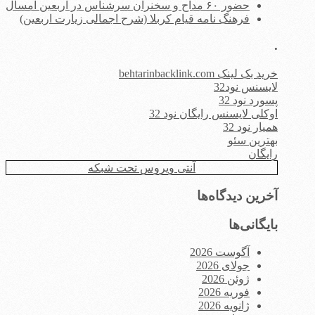
حضور ۶۰ مداح و سخنران سرشناس در اربعین امسال
فرهنگ نامه قیام کربلا (شرح اجمالی زیارت اربعین)
.
خرید بک لینک behtarinbacklink.com
لایسنس نود32
پسورد نود 32
اوکلی لایسنس رایگان نود 32
همیار نود 32
بهترین سئو
رایگان
آنتی ویروس تحت شبکه
آخرین دیدگاه‌ها
بایگانی‌ها
آگوست 2026
جولای 2026
ژوئن 2026
فوریه 2026
ژانویه 2026