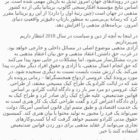
دین در رویدادهای جهانِ امروز تبدیل به بازیکن مهمی شده است. بر
اساس نتایج مؤسسۀ افکارسنجی گالوپ، بریتانیا یکی از ده کشور
مذهبی‌ در جهان است (چین رتبۀ اول را دارد)؛ از این رو بریتانیا مقرر
کرد که رسانۀ بی‌بی‌سی به منظور بازتابِ دقیق‌تر واقعیتِ دنیای
امروز، برنامه‌های مذهبی را افزایش دهد.
در اینجا به آنچه از دین و سیاست در سال 2018 انتظار داریم
می‌پردازیم.
آزادی مذهبی موضوع اصلی در مسائل داخلی و خارجی خواهد بود.
در غرب، حقِ داشتن ِاعتقاد مذهبی و حق بیان اعتقادِ مذهبی به
ندرت مشکل‌ساز می‌شود، اما مشکلات در جایی نمود پیدا می‌کنند
که حقِ انجام اعمال مذهبی، با آزادی و حقوق افراد دیگر مغایرت پیدا
می‌کند. یک ارزش مثبت بایست نسبت به دیگری سنجیده شود. در
مورد پروندۀ کیک عروسی ازدواج همجنسگراها – زمانی پرونده باز
شد که در ایالت کلرادو یک طراح کیک مسیحیِ معتقد، از طراحی
کیک عروسیِ دو مرد سر باز زد و دادگاه ایالت کلرادو، بر اساس
قوانین ضدتبعیض، علیه طراح کیک رأی صادر کرد و طراح کیک به
رأی دادگاه اعتراض کرد و گفت طراحی کیک یک کار هنری است نه
یک خدمت اقتصادی و طبق متمم اول قانون اساسی آمریکا، دولت
نمی‌تواند یک فرد را مجبور به تولید محتوا یا بیان هنری کند. کمیسیون
حقوق مدنی کلرادو تصمیم خواهد گرفت که آیا کسب‌وکارهای
تجاری می‌توانند از عقاید مذهبی برای دور زدن قوانین ضدتبعیض
استفاده کنند یا خیر.