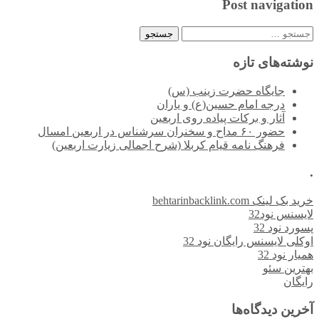
Post navigation
جستجو
برای:
نوشته‌های تازه
جایگاه حضرت زینب (س)
درجه امام حسین(ع) و یاران
آثار و برکات پیاده روی اربعین
حضور ۶۰ مداح و سخنران سرشناس در اربعین امسال
فرهنگ نامه قیام کربلا (شرح اجمالی زیارت اربعین)
.
خرید بک لینک behtarinbacklink.com
لایسنس نود32
پسورد نود 32
اوکلی لایسنس رایگان نود 32
همیار نود 32
بهترین سئو
رایگان
آخرین دیدگاه‌ها