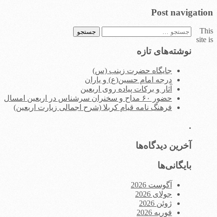
Post navigation
This
جستجو
site is
برای:
نوشته‌های تازه
جایگاه حضرت زینب (س)
درجه امام حسین(ع) و یاران
آثار و برکات پیاده روی اربعین
حضور ۶۰ مداح و سخنران سرشناس در اربعین امسال
فرهنگ نامه قیام کربلا (شرح اجمالی زیارت اربعین)
.
آخرین دیدگاه‌ها
بایگانی‌ها
آگوست 2026
جولای 2026
ژوئن 2026
فوریه 2026