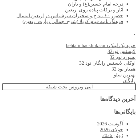
درجه امام حسین(ع) و یاران
آثار و برکات پیاده روی اربعین
حضور ۶۰ مداح و سخنران سرشناس در اربعین امسال
فرهنگ نامه قیام کربلا (شرح اجمالی زیارت اربعین)
.
خرید بک لینک behtarinbacklink.com
لایسنس نود32
پسورد نود 32
اوکلی لایسنس رایگان نود 32
همیار نود 32
بهترین سئو
رایگان
آنتی ویروس تحت شبکه
آخرین دیدگاه‌ها
بایگانی‌ها
آگوست 2026
جولای 2026
ژوئن 2026