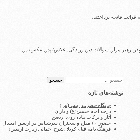
 قرائت فاتحه پرداختند.
در
,
رهبر مزار
,
سوالات دین وزندگی
,
عکس/ پدر
,
عکس/ در
,
جستجو
برای:
نوشته‌های تازه
جایگاه حضرت زینب (س)
درجه امام حسین(ع) و یاران
آثار و برکات پیاده روی اربعین
حضور ۶۰ مداح و سخنران سرشناس در اربعین امسال
فرهنگ نامه قیام کربلا (شرح اجمالی زیارت اربعین)