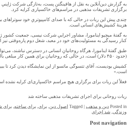
به گزارش دین‌آنلاین به نقل از هافینگتن پست، به‌تازگی شرکت ژاپنی
برگزاری تشریفات مذهبی در مراسم‌های خاکسپاری کرایه کرد.
چندی پیش این ربات در حالی که با صدای کامپیوتریِ خود سوتراهای بود
هزینۀ کشیش‌های انسانی است.
به گفتۀ میچیو اینامورا، مشاور اجراییِ شرکت نیسی، جمعیت کشور ژا
کنار رسیدگی به مسئولیت‌های خود در معبد، شغل دوم پاره‌وقتی نیز اخت
طبق گفتۀ اینامورا، هرگاه روحانیانِ انسانی در دسترس نباشند، می‌ت
(حدود ۴۵۰ دلار) است، در حالی که روحانیان برای همین کار مبلغی بالغ بر ۲۴۰هزار ین (۲۲۰۰ دلار) دریافت می‌کنند.
کشیش بودیست، آقای تتسوگی ماتسو از این نمایشگاه دیدن کرد تا ببین
است.»
فعلاً این ربات برای برگزاری هیچ مراسم خاکسپاری‌ای کرایه نشده ا
ربات روحانی برای اجرای تشریفات مذهبی ساخته شد
in
Posted
دین و مذهب
|
Tagged
اصول دین
,
برای
,
برای ساخته
,
برای ش
وزندگی
,
شد اجرای
Post navigation