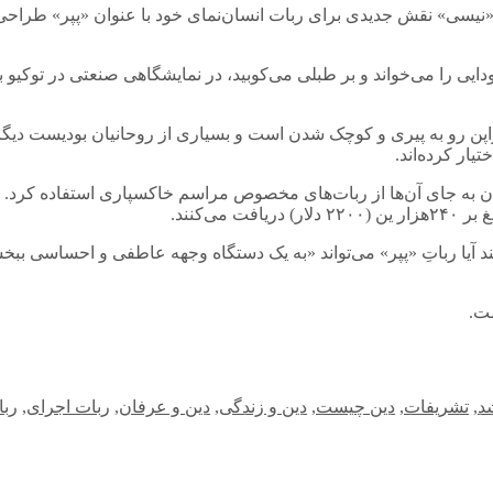
ِ «نیسی» نقش جدیدی برای ربات انسان‌نمای خود با عنوان «پپر» طراح
ایی را می‌خواند و بر طبلی می‌کوبید، در نمایشگاهی صنعتی در توکیو ب
پن رو به پیری و کوچک شدن است و بسیاری از روحانیان بودیست دیگر 
یار کرده‌اند.
وان به جای آن‌ها از ربات‌های مخصوص مراسم خاکسپاری استفاده کرد. ه
د آیا رباتِ «پپر» می‌تواند «به یک دستگاه وجهه عاطفی و احساسی بب
ست.
د
,
تشریفات
,
دین چیست
,
دین و زندگی
,
دین و عرفان
,
ربات اجرای
,
ربا