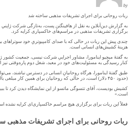
by
ربات روحانی برای اجرای تشریفات مذهبی ساخته شد
به گزارش دین‌آنلاین به نقل از هافینگتن پست، به‌تازگی شرکت ژاپنی
برگزاری تشریفات مذهبی در مراسم‌های خاکسپاری کرایه کرد.
چندی پیش این ربات در حالی که با صدای کامپیوتریِ خود سوتراهای بود
هزینۀ کشیش‌های انسانی است.
به گفتۀ میچیو اینامورا، مشاور اجراییِ شرکت نیسی، جمعیت کشور ژا
کنار رسیدگی به مسئولیت‌های خود در معبد، شغل دوم پاره‌وقتی نیز اخت
طبق گفتۀ اینامورا، هرگاه روحانیانِ انسانی در دسترس نباشند، می‌ت
(حدود ۴۵۰ دلار) است، در حالی که روحانیان برای همین کار مبلغی بالغ بر ۲۴۰هزار ین (۲۲۰۰ دلار) دریافت می‌کنند.
کشیش بودیست، آقای تتسوگی ماتسو از این نمایشگاه دیدن کرد تا ببین
است.»
فعلاً این ربات برای برگزاری هیچ مراسم خاکسپاری‌ای کرایه نشده ا
ربات روحانی برای اجرای تشریفات مذهبی س