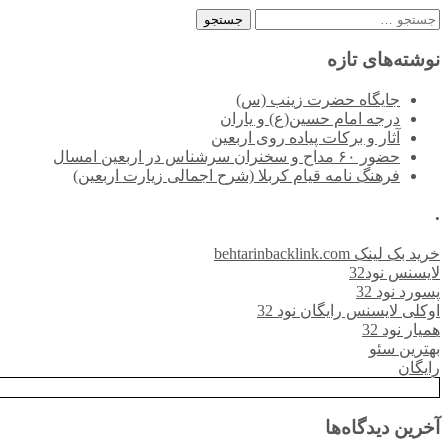
جستجو
برای:
نوشته‌های تازه
جایگاه حضرت زینب (س)
درجه امام حسین(ع) و یاران
آثار و برکات پیاده روی اربعین
حضور ۶۰ مداح و سخنران سرشناس در اربعین امسال
فرهنگ نامه قیام کربلا (شرح اجمالی زیارت اربعین)
.
خرید بک لینک behtarinbacklink.com
لایسنس نود32
پسورد نود 32
اوکلی لایسنس رایگان نود 32
همیار نود 32
بهترین سئو
رایگان
آخرین دیدگاه‌ها