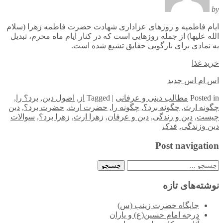
by
ایام فاطمیه و روزهای عزاداری شهادت حضرت فاطمه زهرا (سلام
الله علیها) از جمله روزهایی است که در کنار ایام ماه محرم، تبدیل
به نمادی برای بازگویی حقایق تشیع شده است.
خرید غذا
اس ام اس جدید
in
Posted
مطالب دینی و عرفانی
|
Tagged
از
,
اصول دین
,
برد؟ را
,
چگونه ارث
,
چگونه برد؟
,
چگونه را
,
حضرت ارث
,
حضرت برد؟
,
دین
چیست
,
دین و زندگی
,
دین و عرفان
,
زهرا ارث
,
زهرا برد؟
,
سوالات
دین وزندگی
,
فدک
Post navigation
جستجو
برای:
نوشته‌های تازه
جایگاه حضرت زینب (س)
درجه امام حسین(ع) و یاران