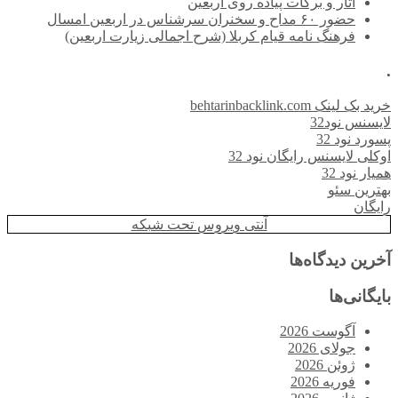
آثار و برکات پیاده روی اربعین
حضور ۶۰ مداح و سخنران سرشناس در اربعین امسال
فرهنگ نامه قیام کربلا (شرح اجمالی زیارت اربعین)
.
خرید بک لینک behtarinbacklink.com
لایسنس نود32
پسورد نود 32
اوکلی لایسنس رایگان نود 32
همیار نود 32
بهترین سئو
رایگان
آنتی ویروس تحت شبکه
آخرین دیدگاه‌ها
بایگانی‌ها
آگوست 2026
جولای 2026
ژوئن 2026
فوریه 2026