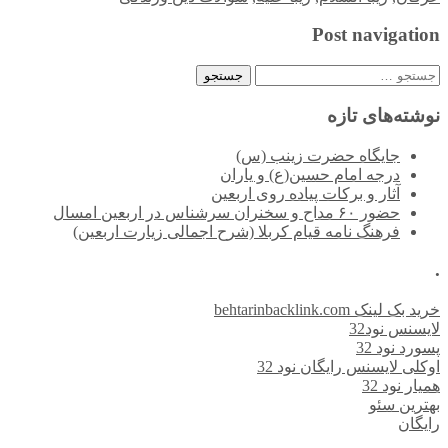
Post navigation
جستجو
برای:
نوشته‌های تازه
جایگاه حضرت زینب (س)
درجه امام حسین(ع) و یاران
آثار و برکات پیاده روی اربعین
حضور ۶۰ مداح و سخنران سرشناس در اربعین امسال
فرهنگ نامه قیام کربلا (شرح اجمالی زیارت اربعین)
.
خرید بک لینک behtarinbacklink.com
لایسنس نود32
پسورد نود 32
اوکلی لایسنس رایگان نود 32
همیار نود 32
بهترین سئو
رایگان